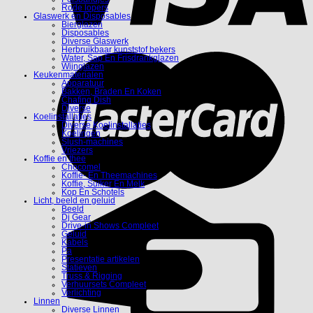
Rode lopers
Glaswerk en Disposables
Bierglazen
Disposables
Diverse Glaswerk
Herbruikbaar kunststof bekers
Water, Sap En Frisdrankglazen
Wijnglazen
Keukenmaterialen
Apparatuur
Bakken, Braden En Koken
Chafing Dish
Diverse
Koelinstallaties
Diverse Koelinstallaties
Koelingen
Slush-machines
Vriezers
Koffie en thee
Chocomel
Koffie- En Theemachines
Koffie, Suiker En Melk
Kop En Schotels
Licht, beeld en geluid
Beeld
Dj Gear
Drive-in Shows Compleet
Geluid
Kabels
Pa
Presentatie artikelen
Statieven
Truss & Rigging
Verhuursets Compleet
Verlichting
Linnen
Diverse Linnen