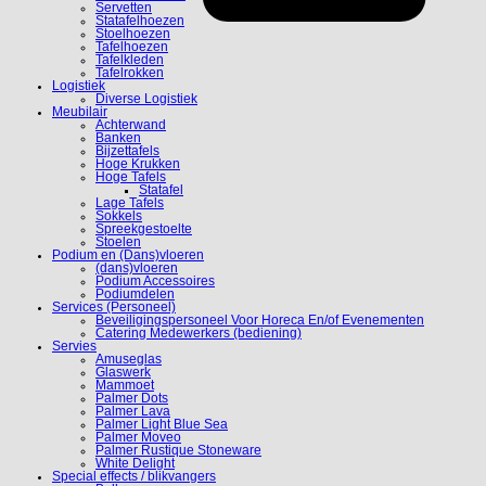
Servetten
Statafelhoezen
Stoelhoezen
Tafelhoezen
Tafelkleden
Tafelrokken
Logistiek
Diverse Logistiek
Meubilair
Achterwand
Banken
Bijzettafels
Hoge Krukken
Hoge Tafels
Statafel
Lage Tafels
Sokkels
Spreekgestoelte
Stoelen
Podium en (Dans)vloeren
(dans)vloeren
Podium Accessoires
Podiumdelen
Services (Personeel)
Beveiligingspersoneel Voor Horeca En/of Evenementen
Catering Medewerkers (bediening)
Servies
Amuseglas
Glaswerk
Mammoet
Palmer Dots
Palmer Lava
Palmer Light Blue Sea
Palmer Moveo
Palmer Rustique Stoneware
White Delight
Special effects / blikvangers