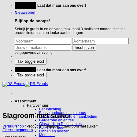
Ga
Feestje?
Laat dat maar aan ons over!
naar
inhoud
Nieuwsbrief
Blijf op de hoogte!
Schrijf je gratis in en ontvang maximaal 3 mails per maand met tips,
productinformatie en leuke aanbiedingen.
Je gegevens zijn veilig
Feestje?
Laat dat maar aan ons over!
Assortiment
Partyverhuur
Bar Inrichting
Bestek, schalen en plateaus
Slagroom met suiker
Decoratie, inrichting en aankleding
Garderobe en entree
Glaswerk en Disposables
Verhuurshop
/
Producten getagged “Slagroom met suiker”
Koffie en Thee
Filters toepassen
Linnen en hoezen
Meubilair