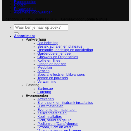
Evenementen
Contact
Privacybeleid
Algemene Voorwaarden
Eigendom van
DS-Events
| © 2026 | Gemaakt door
Jordie Nijhuis
Zoeken
naar:
Assortiment
Partyverhuur
Bar Inrichting
Bestek, schalen en plateaus
Decoratie, inrichting en aankleding
Garderobe en entree
Glaswerk en Disposables
Koffie en Thee
Linnen en hoezen
Meubilair
Servies
Special effects en blikvangers
Tenten en parasols
Verwarming
Catering
Barbecue
Catering
Evenementen
Afrekenen
Bier-, sterk- en frisdrank installaties
Buffetmaterialen
Evenementenmaterialen
Keukenmaterialen
Koelinstallaties
Licht, beeld en geluid
Podium en (Dans)vloeren
Stroom, lucht en water
Verkoopwagens en kramen