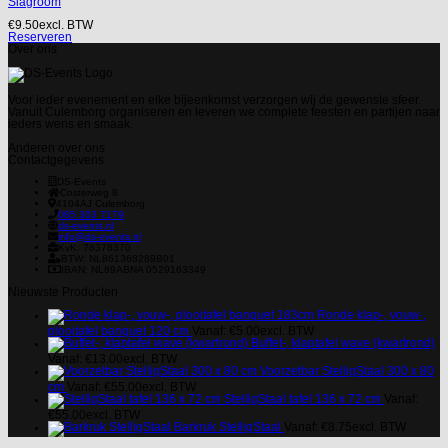
Slagroom
€
9.50
excl. BTW
Reserveren
Over ons
Voor ieder evenement en elke bijeenkomst verzorgen wij de gewenste sfeer.
Vanuit Culemborg organiseren en leveren we complete feesten en partijen naar
ieders wens en smaak.
Anderen over ons
Contactgegevens
DS-Events
Costerweg 8
4104AJ
Culemborg
085 303 7179
ds-events.nl
info@ds-events.nl
KvK: 78378370
BTW: NL861368289B01
IBAN: NL89ABNA 0529163349
Nieuwste Producten
Ronde klap-, vouw-,
plooitafel banquet 120 cm
Vanaf:
€
5.00
excl. BTW
Buffet-, klaptafel wave (kwartrond)
Vanaf:
€
13.00
excl. BTW
Voorzetbar StelligStaal 300 x 80
cm
Vanaf:
€
55.00
excl. BTW
StelligStaal tafel 136 x 72 cm
Vanaf:
€
55.00
excl. BTW
Barkruk StelligStaal
Vanaf:
€
8.75
excl. BTW