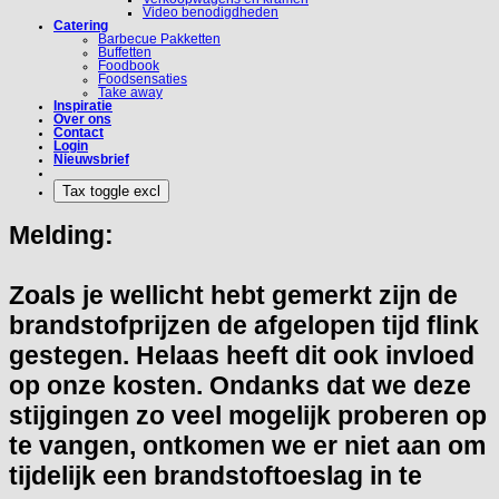
Video benodigdheden
Catering
Barbecue Pakketten
Buffetten
Foodbook
Foodsensaties
Take away
Inspiratie
Over ons
Contact
Login
Nieuwsbrief
Melding:
Zoals je wellicht hebt gemerkt zijn de
brandstofprijzen de afgelopen tijd flink
gestegen. Helaas heeft dit ook invloed
op onze kosten. Ondanks dat we deze
stijgingen zo veel mogelijk proberen op
te vangen, ontkomen we er niet aan om
tijdelijk een brandstoftoeslag in te