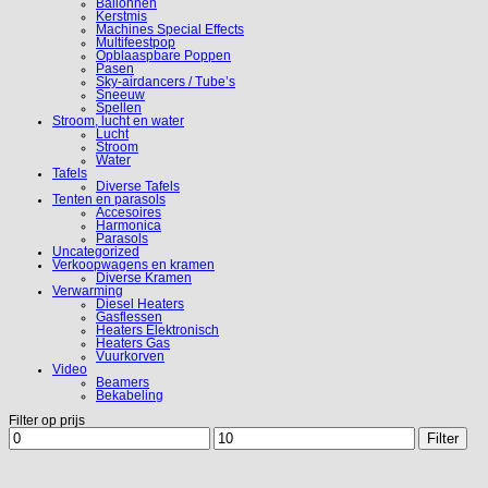
Ballonnen
Kerstmis
Machines Special Effects
Multifeestpop
Opblaaspbare Poppen
Pasen
Sky-airdancers / Tube’s
Sneeuw
Spellen
Stroom, lucht en water
Lucht
Stroom
Water
Tafels
Diverse Tafels
Tenten en parasols
Accesoires
Harmonica
Parasols
Uncategorized
Verkoopwagens en kramen
Diverse Kramen
Verwarming
Diesel Heaters
Gasflessen
Heaters Elektronisch
Heaters Gas
Vuurkorven
Video
Beamers
Bekabeling
Filter op prijs
Min.
Max.
Filter
prijs
prijs