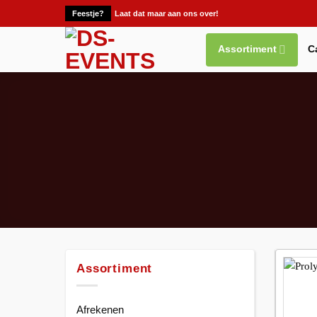
Ga
Feestje?
Laat dat maar aan ons over!
naar
inhoud
Assortiment
C
Assortiment
Afrekenen