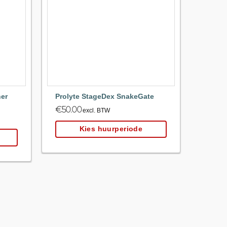
Maak
Maak
favoriet!
favoriet!
ner
Prolyte StageDex SnakeGate
€
50.00
excl. BTW
Kies huurperiode