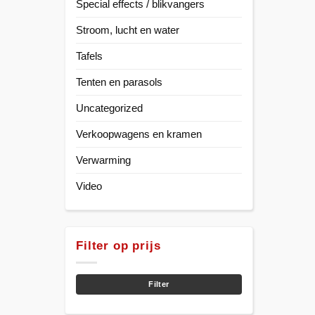
Special effects / blikvangers
Stroom, lucht en water
Tafels
Tenten en parasols
Uncategorized
Verkoopwagens en kramen
Verwarming
Video
Filter op prijs
Min.
Max.
prijs
prijs
Filter