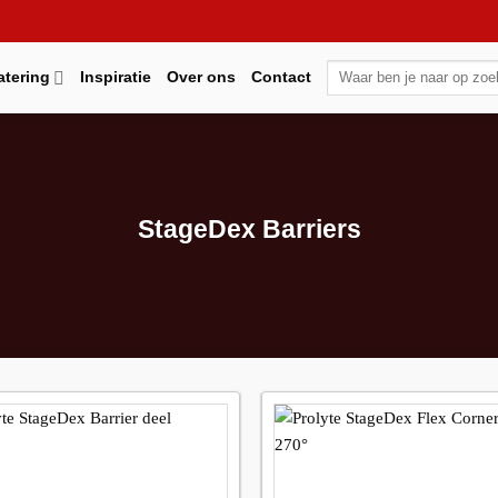
Zoeken
atering
Inspiratie
Over ons
Contact
naar:
StageDex Barriers