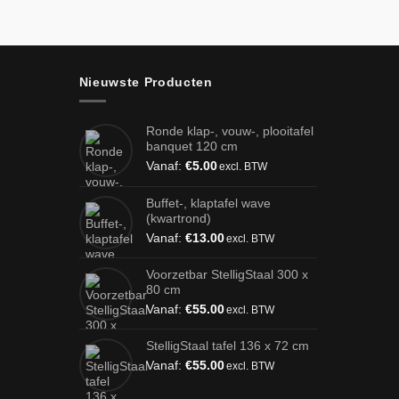
Nieuwste Producten
Ronde klap-, vouw-, plooitafel
banquet 120 cm
Vanaf:
€
5.00
excl. BTW
Buffet-, klaptafel wave
(kwartrond)
Vanaf:
€
13.00
excl. BTW
Voorzetbar StelligStaal 300 x
80 cm
Vanaf:
€
55.00
excl. BTW
StelligStaal tafel 136 x 72 cm
Vanaf:
€
55.00
excl. BTW