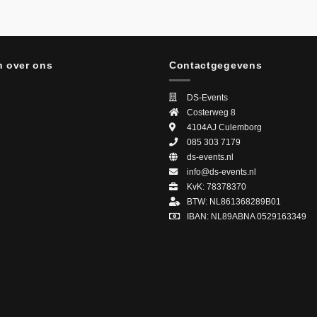
 over ons
Contactgegevens
DS-Events
Costerweg 8
4104AJ
Culemborg
085 303 7179
ds-events.nl
info@ds-events.nl
KvK: 78378370
BTW: NL861368289B01
IBAN: NL89ABNA 0529163349