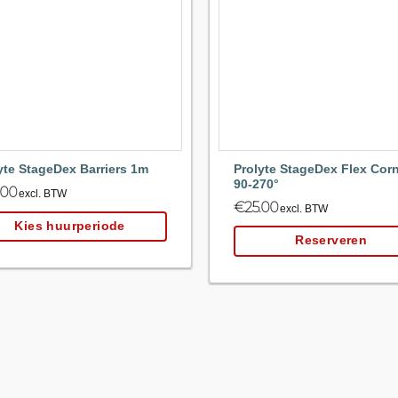
Maak
favoriet!
Prolyte StageDex Flex Cor
yte StageDex Barriers 1m
90-270°
.00
excl. BTW
€
25.00
excl. BTW
Kies huurperiode
Reserveren