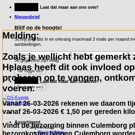
Ga
Feestje?
Laat dat maar aan ons over!
naar
Nieuwsbrief
inhoud
Blijf op de hoogte!
Melding:
Schrijf je gratis in en ontvang maximaal 3 mails per maand me
aanbiedingen.
Zoals je wellicht hebt gemerkt 
Je gegevens zijn veilig
Helaas heeft dit ook invloed o
proberen op te vangen, ontkome
Feestje?
Laat dat maar aan ons over!
voeren.
Vanaf
26-03-2026
rekenen we daarom tijd
vanaf 26-03-2026 € 1,50 per gereden kilo
Assortiment
Vindt de bezorging binnen Culemborg pla
Partyverhuur
Bar Inrichting
bezorgkosten binnen Culemborg worden