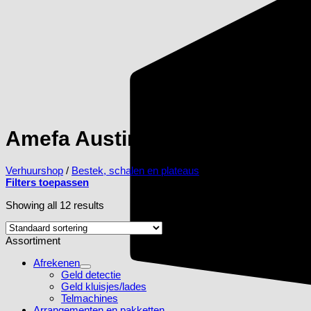
Amefa Austin 1410
Verhuurshop
/
Bestek, schalen en plateaus
/
Amefa Austin 1410
Filters toepassen
Showing all 12 results
Assortiment
Afrekenen
Geld detectie
Geld kluisjes/lades
Telmachines
Arrangementen en pakketten