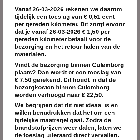
Vanaf
26-03-2026
rekenen we daarom
Maak
Maak
favoriet!
favoriet!
tijdelijk een toeslag van
€ 0,51 cent
per gereden kilometer.
Dit zorgt ervoor
dat je vanaf 26-03-2026 € 1,50 per
gereden kilometer betaalt voor de
bezorging en het retour halen van de
Bazar Theeglas (15
Budget kop en
stuks)
schotel 15cl (24
materialen.
stuks)
Vindt de bezorging binnen Culemborg
€
2.10
€
4.32
Vanaf:
Vanaf:
excl. BTW
excl.
BTW
plaats? Dan wordt er een toeslag van
€ 7,50 gerekend. Dit houdt in dat de
Kies
Kies
bezorgkosten binnen Culemborg
huurperiode
huurperiode
worden verhoogd naar € 22,50.
We begrijpen dat dit niet ideaal is en
willen benadrukken dat het om een
tijdelijke maatregel gaat. Zodra de
brandstofprijzen weer dalen, laten we
de toeslag uiteraard direct vervallen.
Maak
Maak