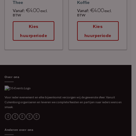
Thee
Koffie
€
4.00
€
4.00
Vanaf:
Vanaf:
excl.
excl.
BTW
BTW
Kies
Kies
huurperiode
huurperiode
Over ons
Voor ieder evenement en elke bijeenkomst verzorgen wij de gewenste sfeer. Vanuit
Culemborg organiseren en leveren we complete feesten en partijen naar ieders wens en
smaak.
Anderen over ons