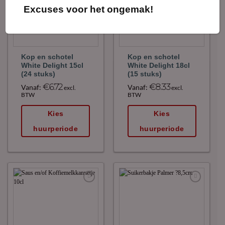
favoriet!
favoriet!
Excuses voor het ongemak!
Kop en schotel
Kop en schotel
White Delight 15cl
White Delight 18cl
(24 stuks)
(15 stuks)
€
6.72
€
8.33
Vanaf:
Vanaf:
excl.
excl.
BTW
BTW
Kies
Kies
huurperiode
huurperiode
Maak
Maak
favoriet!
favoriet!