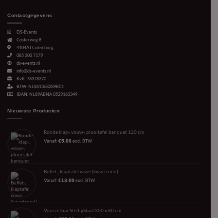
Contactgegevens
DS-Events
Costerweg 8
4104AJ
Culemborg
085 303 7179
ds-events.nl
info@ds-events.nl
KvK: 78378370
BTW: NL861368289B01
IBAN: NL89ABNA 0529163349
Nieuwste Producten
Ronde klap-, vouw-, plooitafel banquet 120 cm
Vanaf:
€
5.00
excl. BTW
Buffet-, klaptafel wave (kwartrond)
Vanaf:
€
13.00
excl. BTW
Voorzetbar StelligStaal 300 x 80 cm