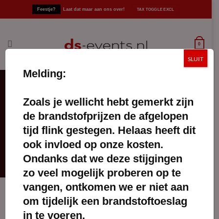
Ga
Feestje?
Laat dat maar aan ons over!
naar
inhoud
0
SLUIT
Melding:
Zoals je wellicht hebt gemerkt zijn
Kop En Schotels
de brandstofprijzen de afgelopen
FILTERS TOEPASSEN
tijd flink gestegen. Helaas heeft dit
ook invloed op onze kosten.
Ondanks dat we deze stijgingen
zo veel mogelijk proberen op te
vangen, ontkomen we er niet aan
om tijdelijk een brandstoftoeslag
in te voeren.