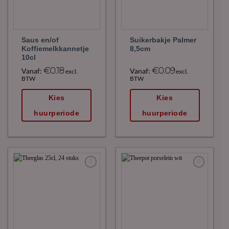
Saus en/of
Suikerbakje Palmer
Koffiemelkkannetje
8,5cm
10cl
€
0.18
€
0.09
Vanaf:
Vanaf:
excl.
excl.
BTW
BTW
Kies
Kies
huurperiode
huurperiode
Maak
Maak
favoriet!
favoriet!