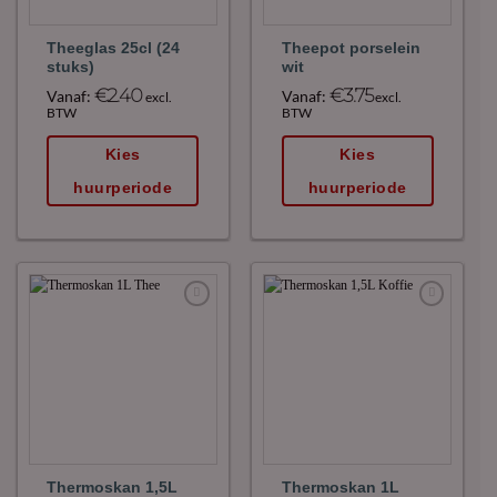
Theeglas 25cl (24
Theepot porselein
stuks)
wit
€
2.40
€
3.75
Vanaf:
Vanaf:
excl.
excl.
BTW
BTW
Kies
Kies
huurperiode
huurperiode
Maak
Maak
favoriet!
favoriet!
Thermoskan 1,5L
Thermoskan 1L