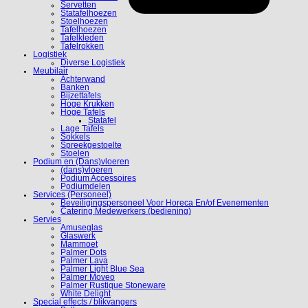
Servetten
Statafelhoezen
Stoelhoezen
Tafelhoezen
Tafelkleden
Tafelrokken
Logistiek
Diverse Logistiek
Meubilair
Achterwand
Banken
Bijzettafels
Hoge Krukken
Hoge Tafels
Statafel
Lage Tafels
Sokkels
Spreekgestoelte
Stoelen
Podium en (Dans)vloeren
(dans)vloeren
Podium Accessoires
Podiumdelen
Services (Personeel)
Beveiligingspersoneel Voor Horeca En/of Evenementen
Catering Medewerkers (bediening)
Servies
Amuseglas
Glaswerk
Mammoet
Palmer Dots
Palmer Lava
Palmer Light Blue Sea
Palmer Moveo
Palmer Rustique Stoneware
White Delight
Special effects / blikvangers