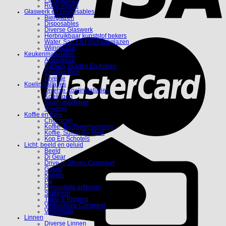
Rode lopers
Glaswerk en Disposables
Bierglazen
Disposables
Diverse Glaswerk
Herbruikbaar kunststof bekers
Water, Sap En Frisdrankglazen
Wijnglazen
Keukenmaterialen
Apparatuur
Bakken, Braden En Koken
Chafing Dish
Diverse
Koelinstallaties
Diverse Koelinstallaties
Koelingen
Slush-machines
Vriezers
Koffie en thee
Chocomel
Koffie- En Theemachines
Koffie, Suiker En Melk
Kop En Schotels
Licht, beeld en geluid
Beeld
Dj Gear
Drive-in Shows Compleet
Geluid
Kabels
Pa
Presentatie artikelen
Statieven
Truss & Rigging
Verhuursets Compleet
Verlichting
Linnen
Diverse Linnen