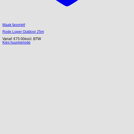
Maak favoriet!
Rode Loper Outdoor 25m
Vanaf:
€
75.00
excl. BTW
Kies huurperiode