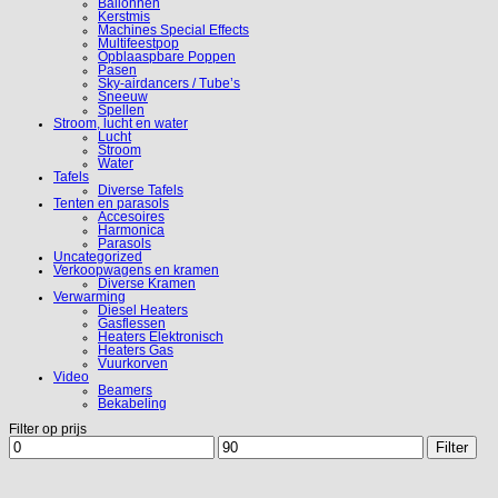
Ballonnen
Kerstmis
Machines Special Effects
Multifeestpop
Opblaaspbare Poppen
Pasen
Sky-airdancers / Tube’s
Sneeuw
Spellen
Stroom, lucht en water
Lucht
Stroom
Water
Tafels
Diverse Tafels
Tenten en parasols
Accesoires
Harmonica
Parasols
Uncategorized
Verkoopwagens en kramen
Diverse Kramen
Verwarming
Diesel Heaters
Gasflessen
Heaters Elektronisch
Heaters Gas
Vuurkorven
Video
Beamers
Bekabeling
Filter op prijs
Min.
Max.
Filter
prijs
prijs