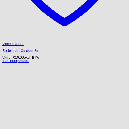
Maak favoriet!
Rode loper Outdoor 2m
Vanaf:
€
10.00
excl. BTW
Kies huurperiode