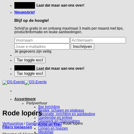
Ga
Feestje?
Laat dat maar aan ons over!
naar
inhoud
Nieuwsbrief
Blijf op de hoogte!
Schrijf je gratis in en ontvang maximaal 3 mails per maand met tips,
productinformatie en leuke aanbiedingen.
Je gegevens zijn veilig
Feestje?
Laat dat maar aan ons over!
Assortiment
Partyverhuur
Bar Inrichting
Bestek, schalen en plateaus
Rode lopers
Decoratie, inrichting en aankleding
Garderobe en entree
Glaswerk en Disposables
Verhuurshop
/
Garderobe en entree
/
Rode lopers
Koffie en Thee
Filters toepassen
Linnen en hoezen
Meubilair