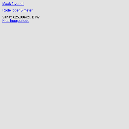
Maak favoriet!
Rode loper 5 meter
Vanaf:
€
25.00
excl. BTW
Kies huurperiode