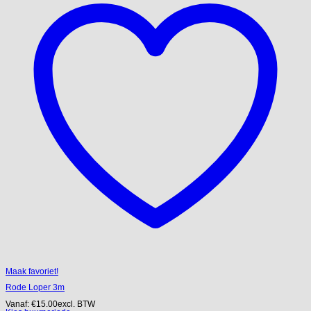
Maak favoriet!
Rode Loper 3m
Vanaf:
€
15.00
excl. BTW