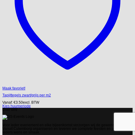
Maak favoriet!
Tapijttegels zwart/grijs per m2
Vanaf:
€
3.50
excl. BTW
Kies huurperiode
Over ons
Voor ieder evenement en elke bijeenkomst verzorgen wij de gewenste sfeer.
Vanuit Culemborg organiseren en leveren we complete feesten en partijen naar
ieders wens en smaak.