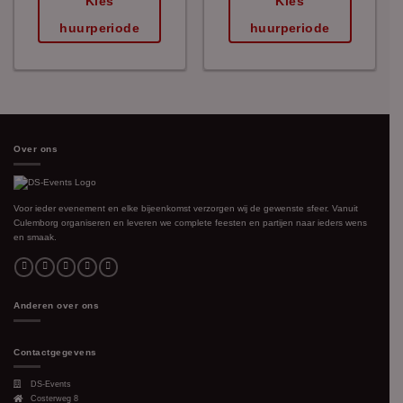
Kies
Kies
huurperiode
huurperiode
Over ons
Voor ieder evenement en elke bijeenkomst verzorgen wij de gewenste sfeer. Vanuit
Culemborg organiseren en leveren we complete feesten en partijen naar ieders wens
en smaak.
Anderen over ons
Contactgegevens
DS-Events
Costerweg 8