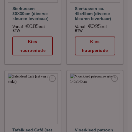
Sierkussen
Sierkussen ca.
30X30cm (diverse
45x45cm (diverse
kleuren leverbaar)
kleuren leverbaar)
€
0.85
€
0.95
Vanaf:
Vanaf:
excl.
excl.
BTW
BTW
Kies
Kies
huurperiode
huurperiode
Maak
Maak
favoriet!
favoriet!
Tafelkleed Café (set
Vloerkleed patroon