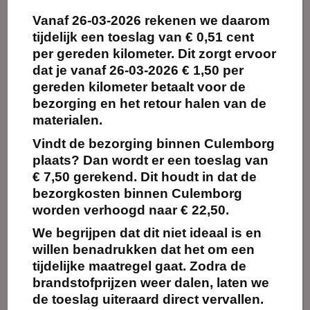
Maak
Maak
Vanaf
26-03-2026
rekenen we daarom
favoriet!
favoriet!
tijdelijk een toeslag van
€ 0,51 cent
per gereden kilometer.
Dit zorgt ervoor
dat je vanaf 26-03-2026 € 1,50 per
gereden kilometer betaalt voor de
bezorging en het retour halen van de
Bontkleedje (fake)
Fleeceplaid Basic –
wit
roze – 125×150 cm
materialen.
€
3.95
€
2.99
Vanaf:
Vanaf:
excl.
excl.
Vindt de bezorging binnen Culemborg
BTW
BTW
plaats? Dan wordt er een toeslag van
Kies
Kies
€ 7,50 gerekend. Dit houdt in dat de
huurperiode
huurperiode
bezorgkosten binnen Culemborg
worden verhoogd naar € 22,50.
We begrijpen dat dit niet ideaal is en
willen benadrukken dat het om een
tijdelijke maatregel gaat. Zodra de
brandstofprijzen weer dalen, laten we
Maak
Maak
de toeslag uiteraard direct vervallen.
favoriet!
favoriet!