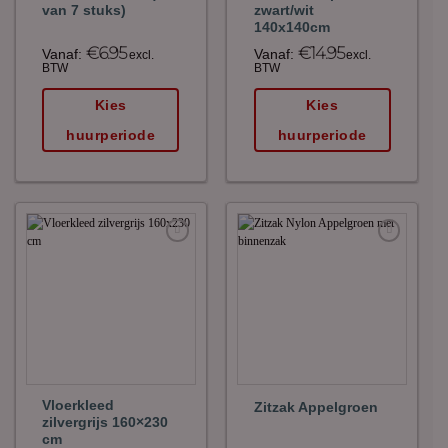
van 7 stuks)
zwart/wit
140x140cm
€
6.95
€
14.95
Vanaf:
Vanaf:
excl.
excl.
BTW
BTW
Kies
Kies
huurperiode
huurperiode
Maak
Maak
favoriet!
favoriet!
Vloerkleed
Zitzak Appelgroen
zilvergrijs 160×230
cm