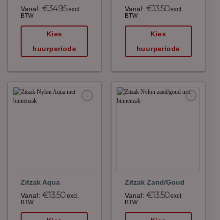
€
34.95
€
13.50
Vanaf:
Vanaf:
excl.
excl.
BTW
BTW
Kies
Kies
huurperiode
huurperiode
Maak
Maak
favoriet!
favoriet!
Zitzak Aqua
Zitzak Zand/Goud
€
13.50
€
13.50
Vanaf:
Vanaf:
excl.
excl.
BTW
BTW