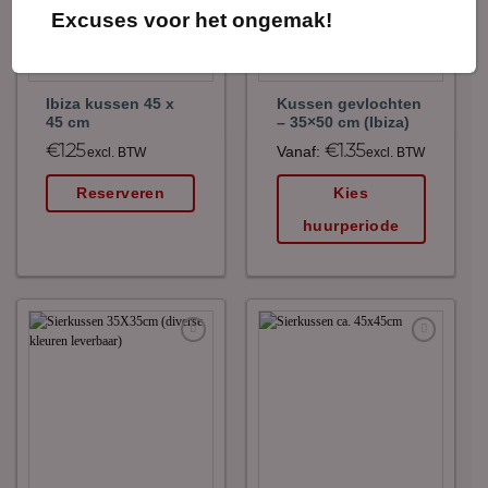
Excuses voor het ongemak!
Ibiza kussen 45 x
Kussen gevlochten
45 cm
– 35×50 cm (Ibiza)
€
1.25
€
1.35
Vanaf:
excl. BTW
excl. BTW
Reserveren
Kies
huurperiode
Maak
Maak
favoriet!
favoriet!