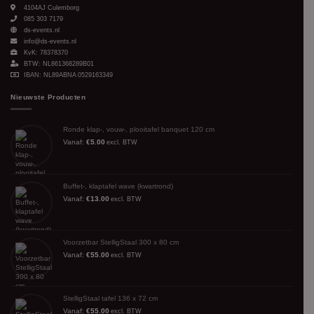
4104AJ
Culemborg
085 303 7179
ds-events.nl
info@ds-events.nl
KvK: 78378370
BTW: NL861368289B01
IBAN: NL89ABNA 0529163349
Nieuwste Producten
Ronde klap-, vouw-, plooitafel banquet 120 cm
Vanaf:
€
5.00
excl. BTW
Buffet-, klaptafel wave (kwartrond)
Vanaf:
€
13.00
excl. BTW
Voorzetbar StelligStaal 300 x 80 cm
Vanaf:
€
55.00
excl. BTW
StelligStaal tafel 136 x 72 cm
Vanaf:
€
55.00
excl. BTW