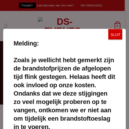
Ga
Feestje?
Laat dat maar aan ons over!
naar
inhoud
0
SLUIT
Melding:
Zoals je wellicht hebt gemerkt zijn
Kussens
de brandstofprijzen de afgelopen
FILTERS TOEPASSEN
tijd flink gestegen. Helaas heeft dit
ook invloed op onze kosten.
Ondanks dat we deze stijgingen
zo veel mogelijk proberen op te
vangen, ontkomen we er niet aan
om tijdelijk een brandstoftoeslag
in te voeren.