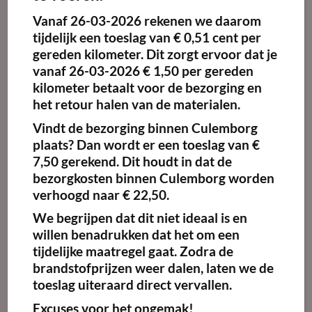
Vanaf
26-03-2026
rekenen we daarom
Maak
Maak
favoriet!
favoriet!
tijdelijk een toeslag van
€ 0,51 cent per
gereden kilometer.
Dit zorgt ervoor dat je
vanaf 26-03-2026 € 1,50 per gereden
kilometer betaalt voor de bezorging en
het retour halen van de materialen.
Cat6 Kabel 10m
Cat6 Kabel 20m
€
3.50
€
6.00
Vanaf:
Vanaf:
excl.
excl.
Vindt de bezorging binnen Culemborg
BTW
BTW
plaats? Dan wordt er een toeslag van €
Kies
Kies
7,50 gerekend. Dit houdt in dat de
bezorgkosten binnen Culemborg worden
huurperiode
huurperiode
verhoogd naar € 22,50.
We begrijpen dat dit niet ideaal is en
willen benadrukken dat het om een
tijdelijke maatregel gaat. Zodra de
brandstofprijzen weer dalen, laten we de
toeslag uiteraard direct vervallen.
Maak
Maak
favoriet!
favoriet!
Excuses voor het ongemak!