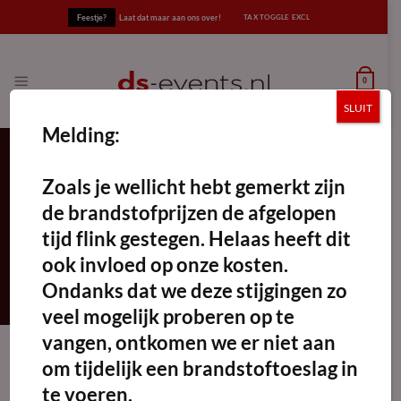
Ga
Feestje?
Laat dat maar aan ons over!
naar
inhoud
0
SLUIT
Melding:
Zoals je wellicht hebt gemerkt zijn
Bekabeling
de brandstofprijzen de afgelopen
FILTERS TOEPASSEN
tijd flink gestegen. Helaas heeft dit
ook invloed op onze kosten.
Ondanks dat we deze stijgingen zo
veel mogelijk proberen op te
vangen, ontkomen we er niet aan
om tijdelijk een brandstoftoeslag in
te voeren.