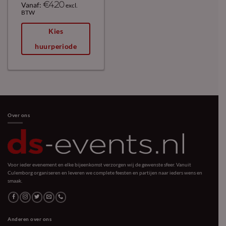
€
4.20
Vanaf:
excl.
BTW
Kies
huurperiode
Over ons
Voor ieder evenement en elke bijeenkomst verzorgen wij de gewenste sfeer. Vanuit
Culemborg organiseren en leveren we complete feesten en partijen naar ieders wens en
smaak.
Anderen over ons