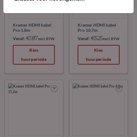
Kramer HDMI kabel
Kramer HDMI kabel
Pro 1,8m
Pro 10,7m
€
1.87
€
5.25
Vanaf:
Vanaf:
excl. BTW
excl. BTW
Kies
Kies
huurperiode
huurperiode
Maak
Maak
favoriet!
favoriet!