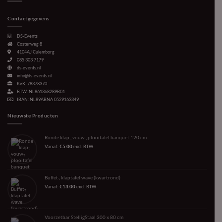
Contactgegevens
DS-Events
Costerweg 8
4104AJ
Culemborg
085 303 7179
ds-events.nl
info@ds-events.nl
KvK: 78378370
BTW: NL861368289B01
IBAN: NL89ABNA 0529163349
Nieuwste Producten
Ronde klap-, vouw-, plooitafel banquet 120 cm
Vanaf:
€
5.00
excl. BTW
Buffet-, klaptafel wave (kwartrond)
Vanaf:
€
13.00
excl. BTW
Voorzetbar StelligStaal 300 x 80 cm