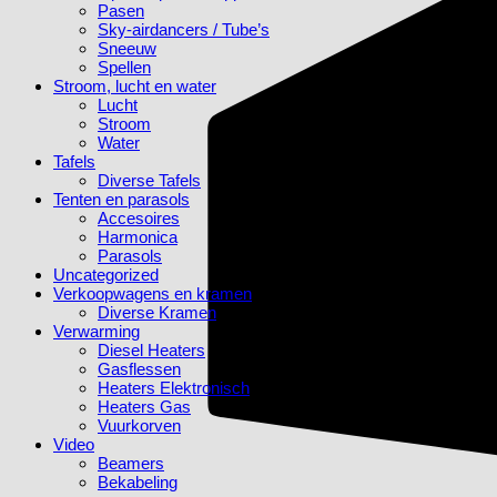
Pasen
Sky-airdancers / Tube’s
Sneeuw
Spellen
Stroom, lucht en water
Lucht
Stroom
Water
Tafels
Diverse Tafels
Tenten en parasols
Accesoires
Harmonica
Parasols
Uncategorized
Verkoopwagens en kramen
Diverse Kramen
Verwarming
Diesel Heaters
Gasflessen
Heaters Elektronisch
Heaters Gas
Vuurkorven
Video
Beamers
Bekabeling