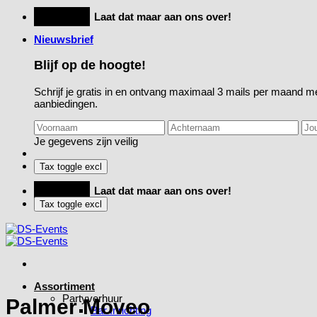
Ga
Feestje?
Laat dat maar aan ons over!
naar
Nieuwsbrief
inhoud
Blijf op de hoogte!
Schrijf je gratis in en ontvang maximaal 3 mails per maand me
aanbiedingen.
Je gegevens zijn veilig
Feestje?
Laat dat maar aan ons over!
Assortiment
Partyverhuur
Palmer Moveo
Bar Inrichting