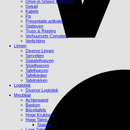
Drive-in Shows Compleet
Geluid
Kabels
Pa
Presentatie artikelen
Statieven
Truss & Rigging
Verhuursets Compleet
Verlichting
Linnen
Diverse Linnen
Servetten
Statafelhoezen
Stoelhoezen
Tafelhoezen
Tafelkleden
Tafelrokken
Logistiek
Diverse Logistiek
Meubilair
Achterwand
Banken
Bijzettafels
Hoge Krukken
Hoge Tafels
Statafel
Lage Tafels