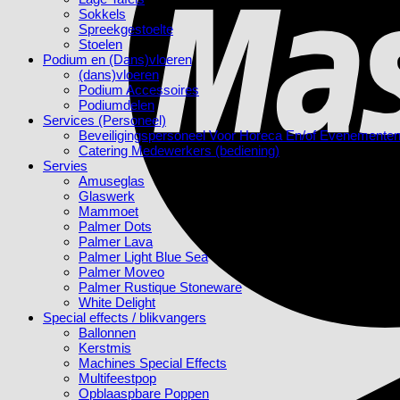
Sokkels
Spreekgestoelte
Stoelen
Podium en (Dans)vloeren
(dans)vloeren
Podium Accessoires
Podiumdelen
Services (Personeel)
Beveiligingspersoneel Voor Horeca En/of Evenemente
Catering Medewerkers (bediening)
Servies
Amuseglas
Glaswerk
Mammoet
Palmer Dots
Palmer Lava
Palmer Light Blue Sea
Palmer Moveo
Palmer Rustique Stoneware
White Delight
Special effects / blikvangers
Ballonnen
Kerstmis
Machines Special Effects
Multifeestpop
Opblaaspbare Poppen