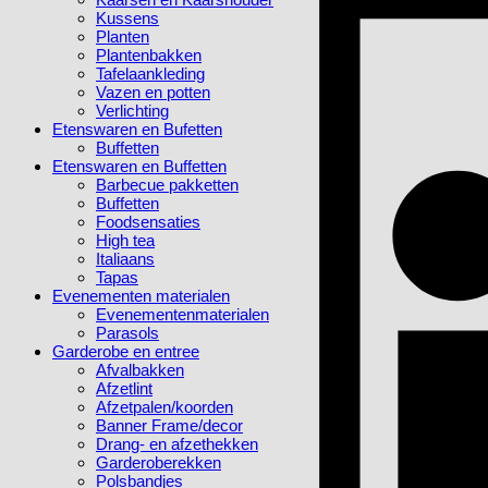
Kussens
Planten
Plantenbakken
Tafelaankleding
Vazen en potten
Verlichting
Etenswaren en Bufetten
Buffetten
Etenswaren en Buffetten
Barbecue pakketten
Buffetten
Foodsensaties
High tea
Italiaans
Tapas
Evenementen materialen
Evenementenmaterialen
Parasols
Garderobe en entree
Afvalbakken
Afzetlint
Afzetpalen/koorden
Banner Frame/decor
Drang- en afzethekken
Garderoberekken
Polsbandjes