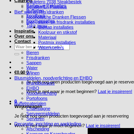
Catering
Chuletero 7038 Steakbestek
Barbecue Pakketten
Schalen En Plateaus
Buffetten
Bier, wijn en (fris)dranken
Foodbook
Alcoholische Dranken Flessen
Foodsensaties
Bier-, sterk- en frisdrank installaties
Take away
Biertap installaties
Inspiratie
Koolzuur en stikstof
Over ons
Materiaal
Contact
Postmix installaties
Zoeken
Waterkoelers
naar:
Bieren
Frisdranken
Sappen
Water
€
0.00
0
Wijnen
Blusmiddelen, noodverlichting en EHBO
Je hebt nog geen producten toegevoegd aan je reserve
Brandblussers
EHBO
Weet je niet waar je moet beginnen?
Laat je inspireren!
Noodverlichting
Portofoons
0
Buffetmaterialen
Winkelwagen
Champagne
Serveermiddelen
Je hebt nog geen producten toegevoegd aan je reservering
Serveren
Decoratie, inrichting en aankleding
Weet je niet waar je moet beginnen?
Laat je inspireren!
Afscheiding
Kaarsen en Kaarshouder