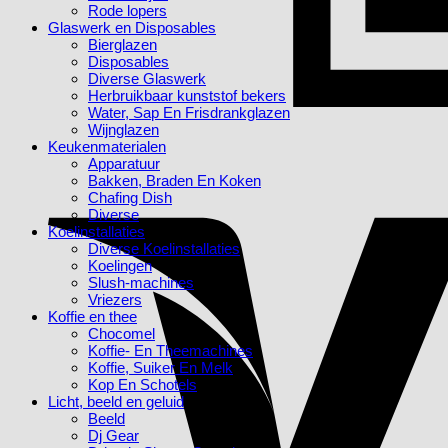
Rode lopers
Glaswerk en Disposables
Bierglazen
Disposables
Diverse Glaswerk
Herbruikbaar kunststof bekers
Water, Sap En Frisdrankglazen
Wijnglazen
Keukenmaterialen
Apparatuur
Bakken, Braden En Koken
Chafing Dish
Diverse
Koelinstallaties
Diverse Koelinstallaties
Koelingen
Slush-machines
Vriezers
Koffie en thee
Chocomel
Koffie- En Theemachines
Koffie, Suiker En Melk
Kop En Schotels
Licht, beeld en geluid
Beeld
Dj Gear