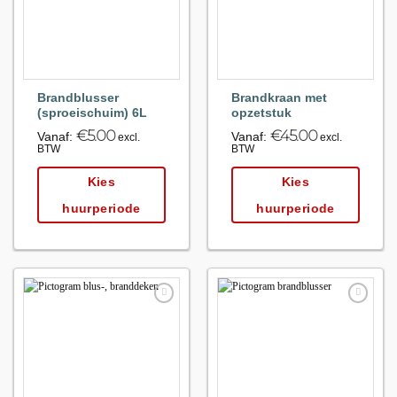
Brandblusser
Brandkraan met
(sproeischuim) 6L
opzetstuk
€
5.00
€
45.00
Vanaf:
Vanaf:
excl.
excl.
BTW
BTW
Kies
Kies
huurperiode
huurperiode
Maak
Maak
favoriet!
favoriet!