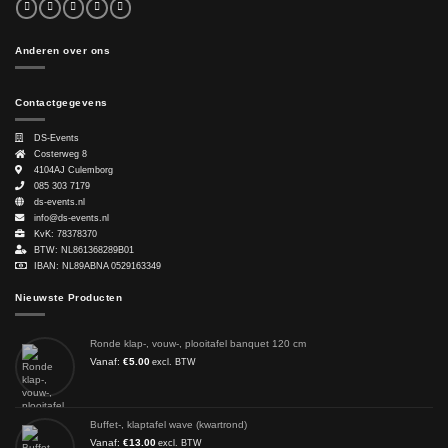
Anderen over ons
Contactgegevens
DS-Events
Costerweg 8
4104AJ
Culemborg
085 303 7179
ds-events.nl
info@ds-events.nl
KvK: 78378370
BTW: NL861368289B01
IBAN: NL89ABNA 0529163349
Nieuwste Producten
Ronde klap-, vouw-, plooitafel banquet 120 cm
Vanaf:
€
5.00
excl. BTW
Buffet-, klaptafel wave (kwartrond)
Vanaf:
€
13.00
excl. BTW