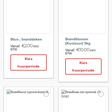
Maak
Maak
favoriet!
favoriet!
Brandblusser
Blus-, branddeken
(Koolzuur) 5kg
€
2.00
Vanaf:
excl.
€
10.00
BTW
Vanaf:
excl.
BTW
Kies
Kies
huurperiode
huurperiode
Maak
Maak
favoriet!
favoriet!