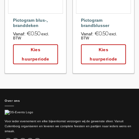
Pictogram blus-,
Pictogram
branddeken
brandblusser
€
0.50
€
0.50
Vanaf:
Vanaf:
excl.
excl.
BTW
BTW
Kies
Kies
huurperiode
huurperiode
Over ons
Voor ieder evenement en elke bijeenkomst verzorgen wij de gewenste sfeer. Vanuit
Culemborg organiseren en leveren we complete feesten en partijen naar ieders wens en
smaak.