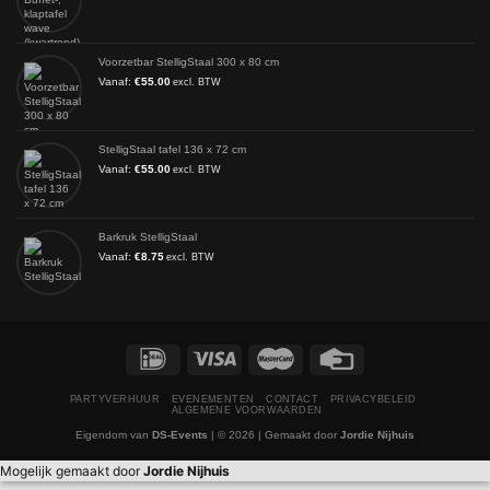
Voorzetbar StelligStaal 300 x 80 cm
Vanaf:
€
55.00
excl. BTW
StelligStaal tafel 136 x 72 cm
Vanaf:
€
55.00
excl. BTW
Barkruk StelligStaal
Vanaf:
€
8.75
excl. BTW
PARTYVERHUUR
EVENEMENTEN
CONTACT
PRIVACYBELEID
ALGEMENE VOORWAARDEN
Eigendom van
DS-Events
| © 2026 | Gemaakt door
Jordie Nijhuis
Mogelijk gemaakt door
Jordie Nijhuis