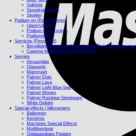
Sokkels
Spreekgestoelte
Stoelen
Podium en (Dans)vloeren
(dans)vloeren
Podium Accessoires
Podiumdelen
Services (Personeel)
Beveiligingspersoneel Voor Horeca En/of Evenemente
Catering Medewerkers (bediening)
Servies
Amuseglas
Glaswerk
Mammoet
Palmer Dots
Palmer Lava
Palmer Light Blue Sea
Palmer Moveo
Palmer Rustique Stoneware
White Delight
Special effects / blikvangers
Ballonnen
Kerstmis
Machines Special Effects
Multifeestpop
Opblaaspbare Poppen