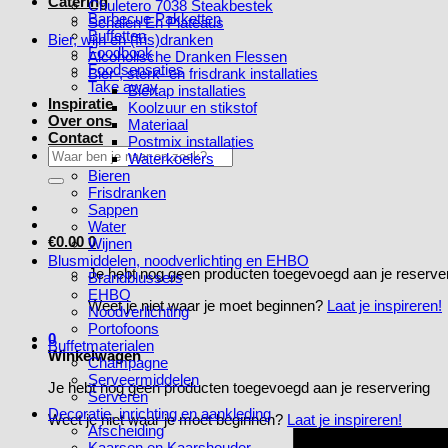
Catering
Chuletero 7038 Steakbestek
Barbecue Pakketten
Schalen En Plateaus
Buffetten
Bier, wijn en (fris)dranken
Foodbook
Alcoholische Dranken Flessen
Foodsensaties
Bier-, sterk- en frisdrank installaties
Take away
Biertap installaties
Inspiratie
Koolzuur en stikstof
Over ons
Materiaal
Contact
Postmix installaties
Zoeken
Waterkoelers
naar:
Bieren
Frisdranken
Sappen
Water
€
0.00
0
Wijnen
Blusmiddelen, noodverlichting en EHBO
Je hebt nog geen producten toegevoegd aan je reserve
Brandblussers
EHBO
Weet je niet waar je moet beginnen?
Laat je inspireren!
Noodverlichting
Portofoons
0
Buffetmaterialen
Winkelwagen
Champagne
Serveermiddelen
Je hebt nog geen producten toegevoegd aan je reservering
Serveren
Decoratie, inrichting en aankleding
Weet je niet waar je moet beginnen?
Laat je inspireren!
Afscheiding
Kaarsen en Kaarshouder