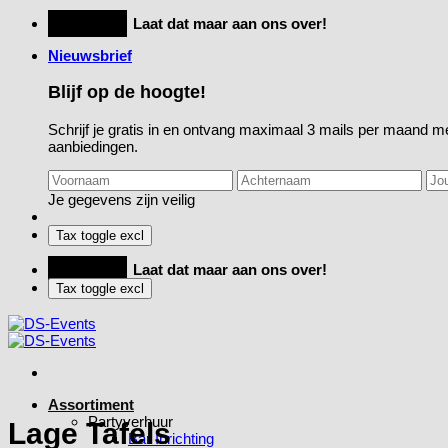
Ga
Feestje?
Laat dat maar aan ons over!
naar
Nieuwsbrief
inhoud
Blijf op de hoogte!
Schrijf je gratis in en ontvang maximaal 3 mails per maand me
aanbiedingen.
Je gegevens zijn veilig
Feestje?
Laat dat maar aan ons over!
Assortiment
Partyverhuur
Lage Tafels
Bar Inrichting