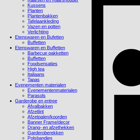
Kussens
Planten
Plantenbakken
Tafelaankleding
Vazen en potten
Verlichting
Etenswaren en Bufetten
Buffetten
Etenswaren en Buffetten
Barbecue pakketten
Buffetten
Foodsensaties
High tea
Italiaans
Tapas
Evenementen materialen
Evenementenmaterialen
Parasols
Garderobe en entree
Afvalbakken
Afzetlint
Afzetpalen/koorden
Banner Frame/decor
Drang- en afzethekken
Garderoberekken
Polsbandjes