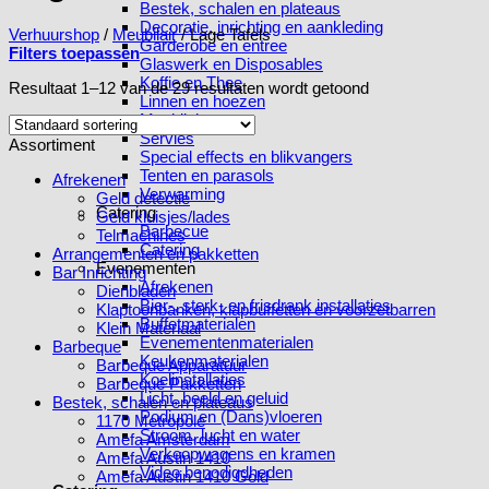
Bestek, schalen en plateaus
Decoratie, inrichting en aankleding
Verhuurshop
/
Meubilair
/
Lage Tafels
Garderobe en entree
Filters toepassen
Glaswerk en Disposables
Koffie en Thee
Resultaat 1–12 van de 29 resultaten wordt getoond
Linnen en hoezen
Meubilair
Servies
Assortiment
Special effects en blikvangers
Tenten en parasols
Afrekenen
Verwarming
Geld detectie
Catering
Geld kluisjes/lades
Barbecue
Telmachines
Catering
Arrangementen en pakketten
Evenementen
Bar Inrichting
Afrekenen
Dienbladen
Bier-, sterk- en frisdrank installaties
Klaptoonbanken, klapbuffetten en voorzetbarren
Buffetmaterialen
Klein Materiaal
Evenementenmaterialen
Barbeque
Keukenmaterialen
Barbeque Apparatuur
Koelinstallaties
Barbeque Pakketten
Licht, beeld en geluid
Bestek, schalen en plateaus
Podium en (Dans)vloeren
1170 Metropole
Stroom, lucht en water
Amefa Amsterdam
Verkoopwagens en kramen
Amefa Austin 1410
Video benodigdheden
Amefa Austin 1410 Gold