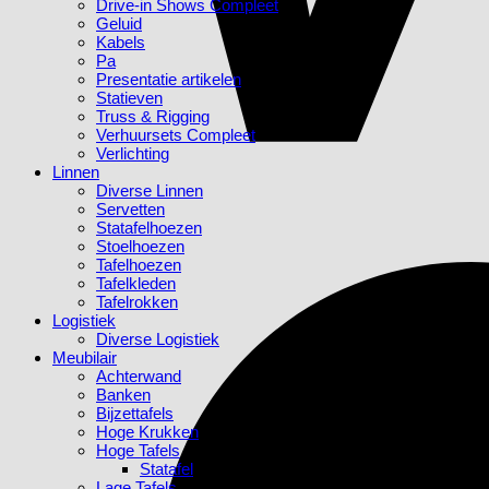
Drive-in Shows Compleet
Geluid
Kabels
Pa
Presentatie artikelen
Statieven
Truss & Rigging
Verhuursets Compleet
Verlichting
Linnen
Diverse Linnen
Servetten
Statafelhoezen
Stoelhoezen
Tafelhoezen
Tafelkleden
Tafelrokken
Logistiek
Diverse Logistiek
Meubilair
Achterwand
Banken
Bijzettafels
Hoge Krukken
Hoge Tafels
Statafel
Lage Tafels