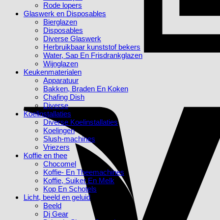
Rode lopers
Glaswerk en Disposables
Bierglazen
Disposables
Diverse Glaswerk
Herbruikbaar kunststof bekers
Water, Sap En Frisdrankglazen
Wijnglazen
Keukenmaterialen
Apparatuur
Bakken, Braden En Koken
Chafing Dish
Diverse
Koelinstallaties
Diverse Koelinstallaties
Koelingen
Slush-machines
Vriezers
Koffie en thee
Chocomel
Koffie- En Theemachines
Koffie, Suiker En Melk
Kop En Schotels
Licht, beeld en geluid
Beeld
Dj Gear