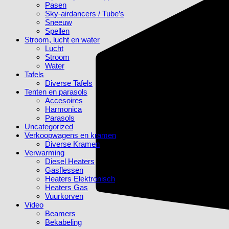
Pasen
Sky-airdancers / Tube’s
Sneeuw
Spellen
Stroom, lucht en water
Lucht
Stroom
Water
Tafels
Diverse Tafels
Tenten en parasols
Accesoires
Harmonica
Parasols
Uncategorized
Verkoopwagens en kramen
Diverse Kramen
Verwarming
Diesel Heaters
Gasflessen
Heaters Elektronisch
Heaters Gas
Vuurkorven
Video
Beamers
Bekabeling