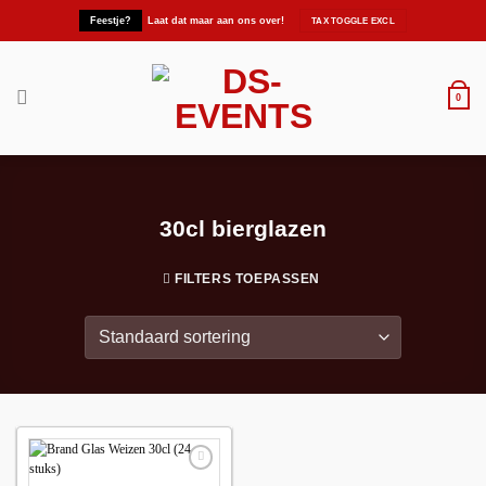
Ga
Feestje?
Laat dat maar aan ons over!
naar
inhoud
0
30cl bierglazen
FILTERS TOEPASSEN