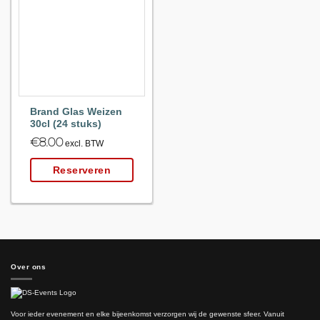
Maak
favoriet!
Brand Glas Weizen
30cl (24 stuks)
€
8.00
excl. BTW
Reserveren
Over ons
Voor ieder evenement en elke bijeenkomst verzorgen wij de gewenste sfeer. Vanuit