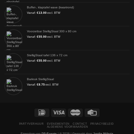
Buffet-, klaptafel wave (kwartrond)
Vanaf:
€
13.00
excl. BTW
Voorzetbar StelligStaal 300 x 80 cm
Vanaf:
€
55.00
excl. BTW
StelligStaal tafel 136 x 72 cm
Vanaf:
€
55.00
excl. BTW
Barkruk StelligStaal
Vanaf:
€
8.75
excl. BTW
PARTYVERHUUR
EVENEMENTEN
CONTACT
PRIVACYBELEID
ALGEMENE VOORWAARDEN
Eigendom van
DS-Events
| © 2026 | Gemaakt door
Jordie Nijhuis