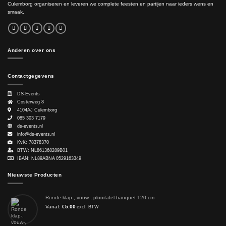
Culemborg organiseren en leveren we complete feesten en partijen naar ieders wens en
smaak.
Anderen over ons
Contactgegevens
DS-Events
Costerweg 8
4104AJ
Culemborg
085 303 7179
ds-events.nl
info@ds-events.nl
KvK: 78378370
BTW: NL861368289B01
IBAN: NL89ABNA 0529163349
Nieuwste Producten
Ronde klap-, vouw-, plooitafel banquet 120 cm
Vanaf:
€
5.00
excl. BTW