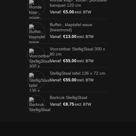
Ronde klap-, vouw-, plooitafel
banquet 120 cm
Vanaf:
€
5.00
excl. BTW
Buffet-, klaptafel wave
(kwartrond)
Vanaf:
€
13.00
excl. BTW
Voorzetbar StelligStaal 300 x
80 cm
Vanaf:
€
55.00
excl. BTW
StelligStaal tafel 136 x 72 cm
Vanaf:
€
55.00
excl. BTW
Barkruk StelligStaal
Vanaf:
€
8.75
excl. BTW