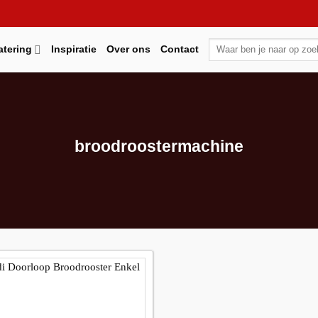
Zoeken
atering
Inspiratie
Over ons
Contact
naar:
broodroostermachine