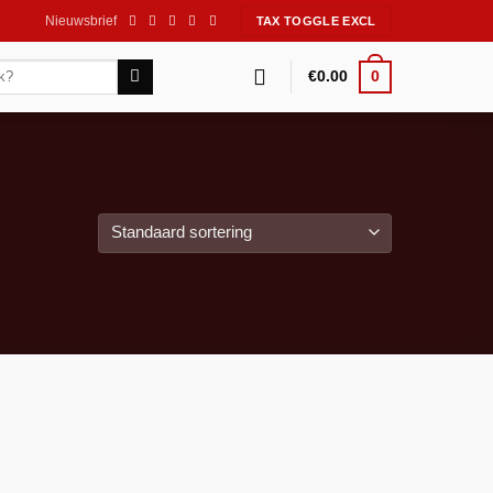
Nieuwsbrief
0
€
0.00