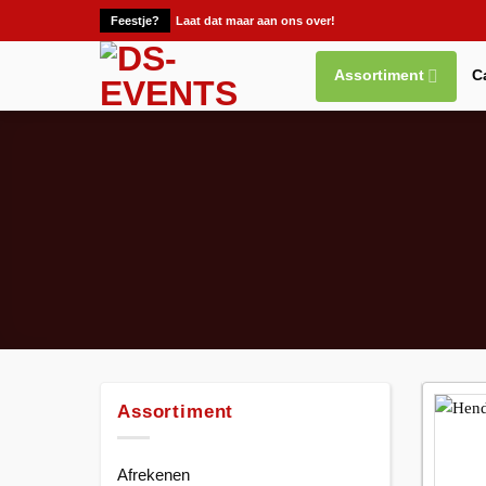
Ga
Feestje?
Laat dat maar aan ons over!
naar
inhoud
Assortiment
C
Assortiment
Afrekenen