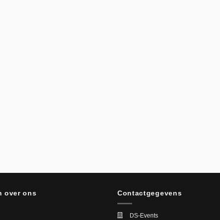
 over ons
Contactgegevens
DS-Events