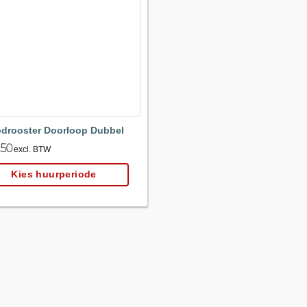
Maak
favoriet!
drooster Doorloop Dubbel
.50
excl. BTW
Kies huurperiode