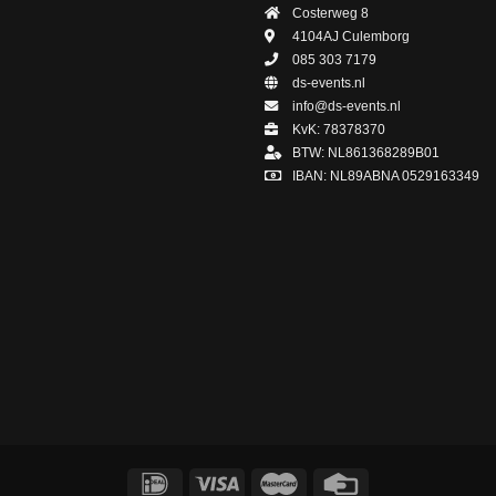
Costerweg 8
4104AJ
Culemborg
085 303 7179
ds-events.nl
info@ds-events.nl
KvK: 78378370
BTW: NL861368289B01
IBAN: NL89ABNA 0529163349