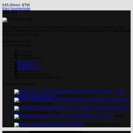
€
45.00
excl. BTW
Kies huurperiode
Over ons
Voor ieder evenement en elke bijeenkomst verzorgen wij de gewenste sfeer.
Vanuit Culemborg organiseren en leveren we complete feesten en partijen naar
ieders wens en smaak.
Anderen over ons
Contactgegevens
DS-Events
Costerweg 8
4104AJ
Culemborg
085 303 7179
ds-events.nl
info@ds-events.nl
KvK: 78378370
BTW: NL861368289B01
IBAN: NL89ABNA 0529163349
Nieuwste Producten
Ronde klap-, vouw-,
plooitafel banquet 120 cm
Vanaf:
€
5.00
excl. BTW
Buffet-, klaptafel wave (kwartrond)
Vanaf:
€
13.00
excl. BTW
Voorzetbar StelligStaal 300 x 80
cm
Vanaf:
€
55.00
excl. BTW
StelligStaal tafel 136 x 72 cm
Vanaf:
€
55.00
excl. BTW
Barkruk StelligStaal
Vanaf:
€
8.75
excl. BTW