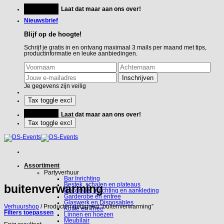
Ga
Feestje?
Laat dat maar aan ons over!
naar
inhoud
Nieuwsbrief
Blijf op de hoogte!
Schrijf je gratis in en ontvang maximaal 3 mails per maand met tips,
productinformatie en leuke aanbiedingen.
Je gegevens zijn veilig
Feestje?
Laat dat maar aan ons over!
Assortiment
Partyverhuur
Bar Inrichting
Bestek, schalen en plateaus
buitenverwarming
Decoratie, inrichting en aankleding
Garderobe en entree
Glaswerk en Disposables
Verhuurshop
/
Producten getagged “buitenverwarming”
Koffie en Thee
Filters toepassen
Linnen en hoezen
Meubilair