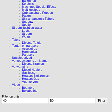
Ballonnen
Kerstmis
Machines Special Effects
Multifeestpop
Opblaaspbare Poppen
Pasen
Sky-airdancers / Tube’s
Sneeuw
Spellen
Stroom, lucht en water
Lucht
Stroom
Water
Tafels
Diverse Tafels
Tenten en parasols
Accesoires
Harmonica
Parasols
Uncategorized
Verkoopwagens en kramen
Diverse Kramen
Verwarming
Diesel Heaters
Gasflessen
Heaters Elektronisch
Heaters Gas
Vuurkorven
Video
Beamers
Bekabeling
Filter op prijs
Min.
Max.
Filter
prijs
prijs