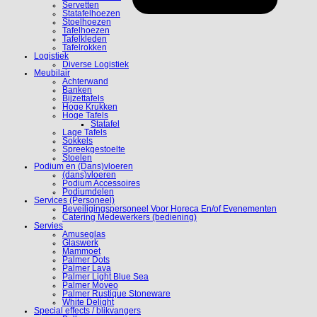
Servetten
Statafelhoezen
Stoelhoezen
Tafelhoezen
Tafelkleden
Tafelrokken
Logistiek
Diverse Logistiek
Meubilair
Achterwand
Banken
Bijzettafels
Hoge Krukken
Hoge Tafels
Statafel
Lage Tafels
Sokkels
Spreekgestoelte
Stoelen
Podium en (Dans)vloeren
(dans)vloeren
Podium Accessoires
Podiumdelen
Services (Personeel)
Beveiligingspersoneel Voor Horeca En/of Evenementen
Catering Medewerkers (bediening)
Servies
Amuseglas
Glaswerk
Mammoet
Palmer Dots
Palmer Lava
Palmer Light Blue Sea
Palmer Moveo
Palmer Rustique Stoneware
White Delight
Special effects / blikvangers