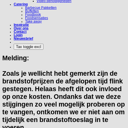
Video benodigdheden
Catering
Barbecue Pakketten
Buffetten
Foodbook
Foodsensaties
Take away
Inspiratie
Over ons
Contact
Login
Nieuwsbrief
Melding:
Zoals je wellicht hebt gemerkt zijn de
brandstofprijzen de afgelopen tijd flink
gestegen. Helaas heeft dit ook invloed
op onze kosten. Ondanks dat we deze
stijgingen zo veel mogelijk proberen op
te vangen, ontkomen we er niet aan om
tijdelijk een brandstoftoeslag in te
voeren.