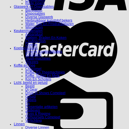
Rode lopers
Glaswerk en Disposables
Bierglazen
Disposables
Diverse Glaswerk
Herbruikbaar kunststof bekers
Water, Sap En Frisdrankglazen
Wijnglazen
Keukenmaterialen
Apparatuur
Bakken, Braden En Koken
Chafing Dish
Diverse
Koelinstallaties
Diverse Koelinstallaties
Koelingen
Slush-machines
Vriezers
Koffie en thee
Chocomel
Koffie- En Theemachines
Koffie, Suiker En Melk
Kop En Schotels
Licht, beeld en geluid
Beeld
Dj Gear
Drive-in Shows Compleet
Geluid
Kabels
Pa
Presentatie artikelen
Statieven
Truss & Rigging
Verhuursets Compleet
Verlichting
Linnen
Diverse Linnen