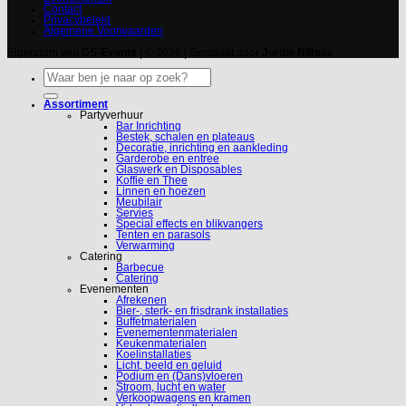
Contact
Privacybeleid
Algemene Voorwaarden
Eigendom van
DS-Events
| © 2026 | Gemaakt door
Jordie Nijhuis
Zoeken
naar:
Assortiment
Partyverhuur
Bar Inrichting
Bestek, schalen en plateaus
Decoratie, inrichting en aankleding
Garderobe en entree
Glaswerk en Disposables
Koffie en Thee
Linnen en hoezen
Meubilair
Servies
Special effects en blikvangers
Tenten en parasols
Verwarming
Catering
Barbecue
Catering
Evenementen
Afrekenen
Bier-, sterk- en frisdrank installaties
Buffetmaterialen
Evenementenmaterialen
Keukenmaterialen
Koelinstallaties
Licht, beeld en geluid
Podium en (Dans)vloeren
Stroom, lucht en water
Verkoopwagens en kramen