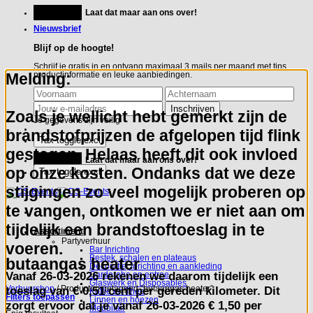
Ga
Feestje?
Laat dat maar aan ons over!
naar
inhoud
Nieuwsbrief
Blijf op de hoogte!
Schrijf je gratis in en ontvang maximaal 3 mails per maand met tips,
Melding:
productinformatie en leuke aanbiedingen.
Zoals je wellicht hebt gemerkt zijn de
Je gegevens zijn veilig
brandstofprijzen de afgelopen tijd flink
gestegen. Helaas heeft dit ook invloed
Feestje?
Laat dat maar aan ons over!
op onze kosten. Ondanks dat we deze
stijgingen zo veel mogelijk proberen op
te vangen, ontkomen we er niet aan om
tijdelijk een brandstoftoeslag in te
Assortiment
Partyverhuur
voeren.
Bar Inrichting
Bestek, schalen en plateaus
butaangas heater
Decoratie, inrichting en aankleding
Vanaf
26-03-2026
rekenen we daarom tijdelijk een
Garderobe en entree
Glaswerk en Disposables
toeslag van
€ 0,51 cent per gereden kilometer.
Dit
Verhuurshop
/
Producten getagged “butaangas heater”
Koffie en Thee
Filters toepassen
Linnen en hoezen
zorgt ervoor dat je vanaf 26-03-2026 € 1,50 per
Meubilair