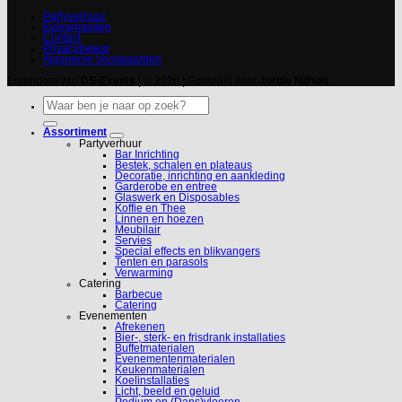
Partyverhuur
Evenementen
Contact
Privacybeleid
Algemene Voorwaarden
Eigendom van
DS-Events
| © 2026 | Gemaakt door
Jordie Nijhuis
Zoeken
naar:
Assortiment
Partyverhuur
Bar Inrichting
Bestek, schalen en plateaus
Decoratie, inrichting en aankleding
Garderobe en entree
Glaswerk en Disposables
Koffie en Thee
Linnen en hoezen
Meubilair
Servies
Special effects en blikvangers
Tenten en parasols
Verwarming
Catering
Barbecue
Catering
Evenementen
Afrekenen
Bier-, sterk- en frisdrank installaties
Buffetmaterialen
Evenementenmaterialen
Keukenmaterialen
Koelinstallaties
Licht, beeld en geluid