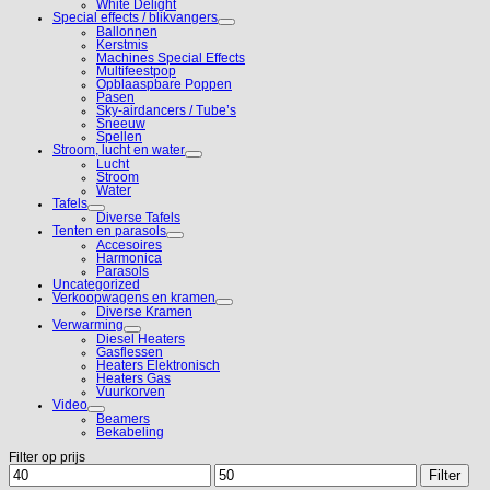
White Delight
Special effects / blikvangers
Ballonnen
Kerstmis
Machines Special Effects
Multifeestpop
Opblaaspbare Poppen
Pasen
Sky-airdancers / Tube’s
Sneeuw
Spellen
Stroom, lucht en water
Lucht
Stroom
Water
Tafels
Diverse Tafels
Tenten en parasols
Accesoires
Harmonica
Parasols
Uncategorized
Verkoopwagens en kramen
Diverse Kramen
Verwarming
Diesel Heaters
Gasflessen
Heaters Elektronisch
Heaters Gas
Vuurkorven
Video
Beamers
Bekabeling
Filter op prijs
Min.
Max.
Filter
prijs
prijs