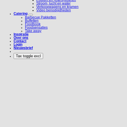
Podium en (Dans)vloeren
Stroom, lucht en water
Verkoopwagens en kramen
Video benodigdheden
Catering
Barbecue Pakketten
Buffetten
Foodbook
Foodsensaties
Take away
Inspiratie
Over ons
Contact
Login
Nieuwsbrief