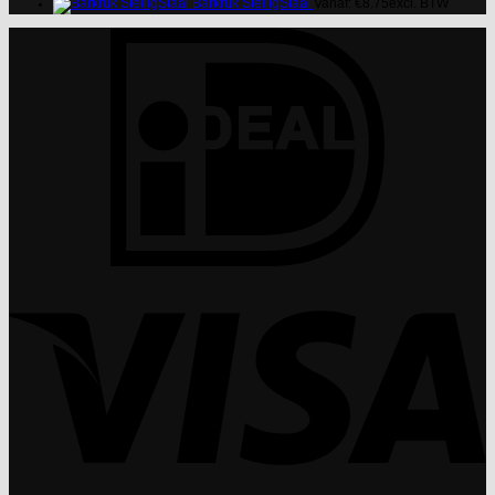
Barkruk StelligStaal
Vanaf:
€
8.75
excl. BTW