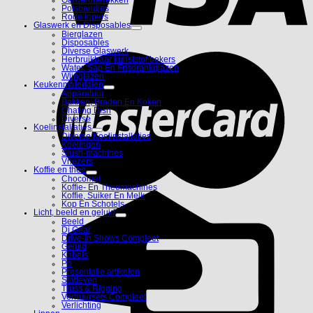
Polsbandjes
Rode lopers
Glaswerk en Disposables
Bierglazen
Disposables
Diverse Glaswerk
Herbruikbaar kunststof bekers
Water, Sap En Frisdrankglazen
Wijnglazen
Keukenmaterialen
Apparatuur
Bakken, Braden En Koken
Chafing Dish
Diverse
Koelinstallaties
Diverse Koelinstallaties
Koelingen
Slush-machines
Vriezers
Koffie en thee
Chocomel
Koffie- En Theemachines
Koffie, Suiker En Melk
Kop En Schotels
Licht, beeld en geluid
Beeld
Dj Gear
Drive-in Shows Compleet
Geluid
Kabels
Pa
Presentatie artikelen
Statieven
Truss & Rigging
Verhuursets Compleet
Verlichting