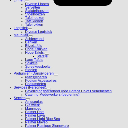
Linnen
Diverse Linnen
Servetten
Statafelhoezen
Stoelhoezen
Tafelhoezen
Tafelkleden
Tafelrokken
Logistiek
Diverse Logistiek
Meubilair
Achterwand
Banken
Bijzettafels
Hoge Krukken
Hoge Tafels
Statafel
Lage Tafels
Sokkels
Spreekgestoelte
Stoelen
Podium en (Dans)vloeren
(dans)vloeren
Podium Accessoires
Podiumdelen
Services (Personeel)
Beveiligingspersoneel Voor Horeca En/of Evenementen
Catering Medewerkers (bediening)
Servies
Amuseglas
Glaswerk
Mammoet
Palmer Dots
Palmer Lava
Palmer Light Blue Sea
Palmer Moveo
Palmer Rustique Stoneware