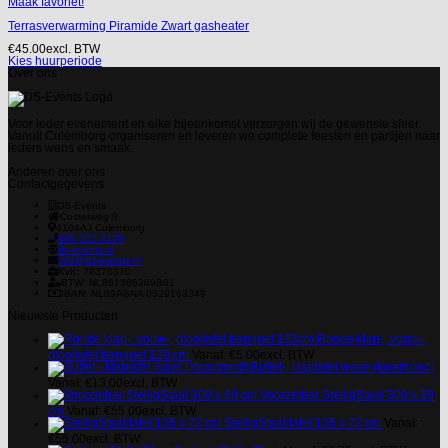
Maak favoriet!
Terrasverwarming Piramide Zwart gasheater
€
45.00
excl. BTW
Kies huurperiode
Over ons
Voor ieder evenement en elke bijeenkomst verzorgen wij de gewenste sfeer.
Vanuit Culemborg organiseren en leveren we complete feesten en partijen naar
ieders wens en smaak.
Anderen over ons
Contactgegevens
DS-Events
Costerweg 8
4104AJ
Culemborg
085 303 7179
ds-events.nl
info@ds-events.nl
KvK: 78378370
BTW: NL861368289B01
IBAN: NL89ABNA 0529163349
Nieuwste Producten
Ronde klap-, vouw-,
plooitafel banquet 120 cm
Vanaf:
€
5.00
excl. BTW
Buffet-, klaptafel wave (kwartrond)
Vanaf:
€
13.00
excl. BTW
Voorzetbar StelligStaal 300 x 80
cm
Vanaf:
€
55.00
excl. BTW
StelligStaal tafel 136 x 72 cm
Vanaf:
€
55.00
excl. BTW