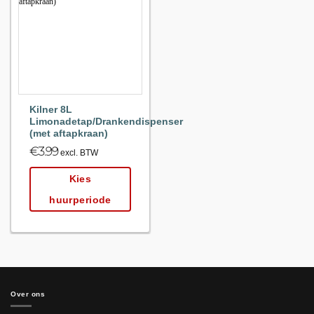
Maak
favoriet!
Kilner 8L
Limonadetap/Drankendispenser
(met aftapkraan)
€
3.99
excl. BTW
Kies
huurperiode
Over ons