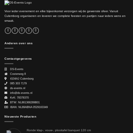
Voor ieder evenement en elke bijeenkomst verzorgen wij de gewenste sfeer. Vanuit
Culemborg organiseren en leveren we complete feesten en partijen naar ieders wens en
smaak.
Anderen over ons
Contactgegevens
DS-Events
Costerweg 8
4104AJ
Culemborg
085 303 7179
ds-events.nl
info@ds-events.nl
KvK: 78378370
BTW: NL861368289B01
IBAN: NL89ABNA 0529163349
Nieuwste Producten
Ronde klap-, vouw-, plooitafel banquet 120 cm