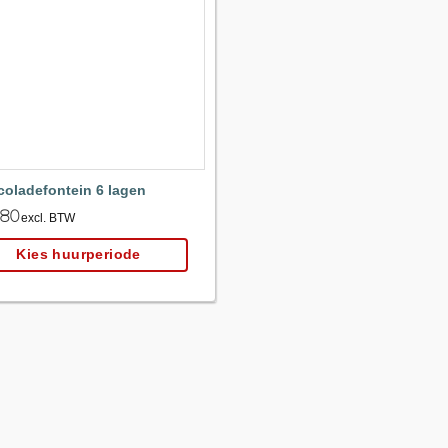
Maak
favoriet!
oladefontein 6 lagen
.80
excl. BTW
Kies huurperiode