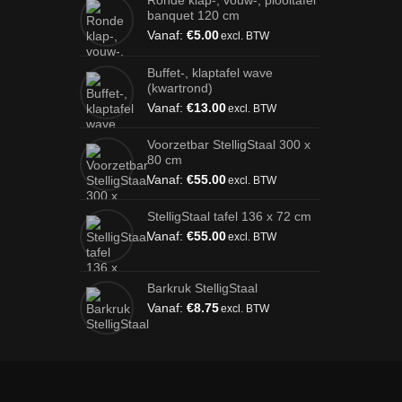
Ronde klap-, vouw-, plooitafel
banquet 120 cm
Vanaf:
€
5.00
excl. BTW
Buffet-, klaptafel wave
(kwartrond)
Vanaf:
€
13.00
excl. BTW
Voorzetbar StelligStaal 300 x
80 cm
Vanaf:
€
55.00
excl. BTW
StelligStaal tafel 136 x 72 cm
Vanaf:
€
55.00
excl. BTW
Barkruk StelligStaal
Vanaf:
€
8.75
excl. BTW