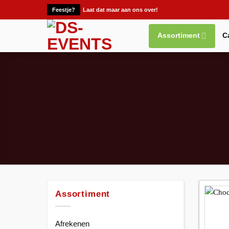
Ga
Feestje?
Laat dat maar aan ons over!
naar
inhoud
Assortiment
C
Assortiment
Afrekenen