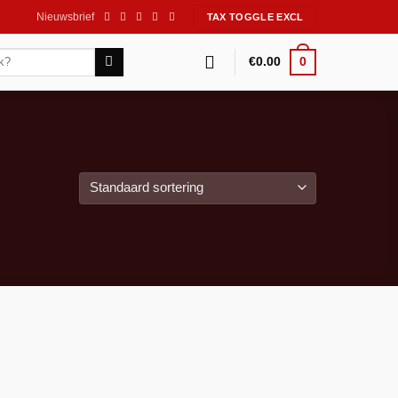
Nieuwsbrief
0
€
0.00