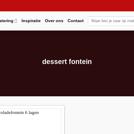
Zoeken
atering
Inspiratie
Over ons
Contact
naar:
dessert fontein