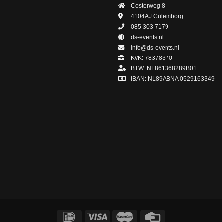
Costerweg 8
4104AJ
Culemborg
085 303 7179
ds-events.nl
info@ds-events.nl
KvK: 78378370
BTW: NL861368289B01
IBAN: NL89ABNA 0529163349