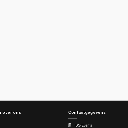
 over ons
Contactgegevens
DS-Events