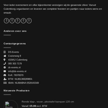
Voor ieder evenement en elke bijeenkomst verzorgen wij de gewenste sfeer. Vanuit
Culemborg organiseren en leveren we complete feesten en partijen naar ieders wens en
smaak.
Anderen over ons
Contactgegevens
DS-Events
Costerweg 8
4104AJ
Culemborg
085 303 7179
ds-events.nl
info@ds-events.nl
KvK: 78378370
BTW: NL861368289B01
IBAN: NL89ABNA 0529163349
Nieuwste Producten
Ronde klap-, vouw-, plooitafel banquet 120 cm
Vanaf:
€
5.00
excl. BTW