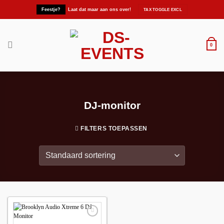
Ga
Feestje?
Laat dat maar aan ons over!
naar
inhoud
0
DJ-monitor
FILTERS TOEPASSEN