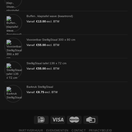
Buffet-, klaptafel wave (kwartrond)
Vanaf:
€
13.00
excl. BTW
Voorzetbar StelligStaal 300 x 80 cm
Vanaf:
€
55.00
excl. BTW
StelligStaal tafel 136 x 72 cm
Vanaf:
€
55.00
excl. BTW
Barkruk StelligStaal
Vanaf:
€
8.75
excl. BTW
PARTYVERHUUR
EVENEMENTEN
CONTACT
PRIVACYBELEID