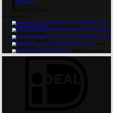
info@ds-events.nl
KvK: 78378370
BTW: NL861368289B01
IBAN: NL89ABNA 0529163349
Nieuwste Producten
Ronde klap-, vouw-,
plooitafel banquet 120 cm
Vanaf:
€
5.00
excl. BTW
Buffet-, klaptafel wave (kwartrond)
Vanaf:
€
13.00
excl. BTW
Voorzetbar StelligStaal 300 x 80
cm
Vanaf:
€
55.00
excl. BTW
StelligStaal tafel 136 x 72 cm
Vanaf:
€
55.00
excl. BTW
Barkruk StelligStaal
Vanaf:
€
8.75
excl. BTW