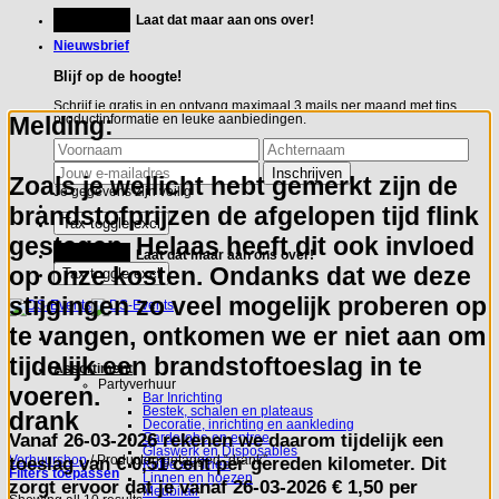
Ga
Feestje?
Laat dat maar aan ons over!
naar
inhoud
Nieuwsbrief
Blijf op de hoogte!
Schrijf je gratis in en ontvang maximaal 3 mails per maand met tips,
Melding:
productinformatie en leuke aanbiedingen.
Zoals je wellicht hebt gemerkt zijn de
Je gegevens zijn veilig
brandstofprijzen de afgelopen tijd flink
gestegen. Helaas heeft dit ook invloed
Feestje?
Laat dat maar aan ons over!
op onze kosten. Ondanks dat we deze
stijgingen zo veel mogelijk proberen op
te vangen, ontkomen we er niet aan om
tijdelijk een brandstoftoeslag in te
Assortiment
Partyverhuur
voeren.
Bar Inrichting
Bestek, schalen en plateaus
drank
Decoratie, inrichting en aankleding
Vanaf
26-03-2026
rekenen we daarom tijdelijk een
Garderobe en entree
Glaswerk en Disposables
toeslag van
€ 0,51 cent per gereden kilometer.
Dit
Verhuurshop
/
Producten getagged “drank”
Koffie en Thee
Filters toepassen
Linnen en hoezen
zorgt ervoor dat je vanaf 26-03-2026 € 1,50 per
Meubilair