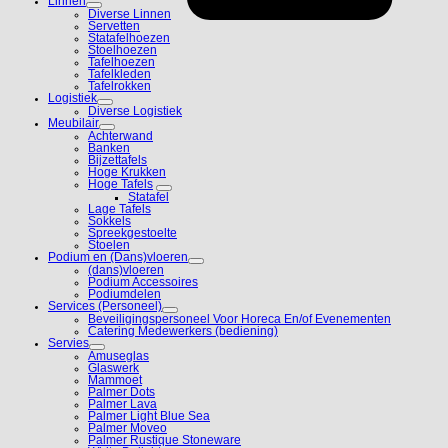
Linnen
Diverse Linnen
Servetten
Statafelhoezen
Stoelhoezen
Tafelhoezen
Tafelkleden
Tafelrokken
Logistiek
Diverse Logistiek
Meubilair
Achterwand
Banken
Bijzettafels
Hoge Krukken
Hoge Tafels
Statafel
Lage Tafels
Sokkels
Spreekgestoelte
Stoelen
Podium en (Dans)vloeren
(dans)vloeren
Podium Accessoires
Podiumdelen
Services (Personeel)
Beveiligingspersoneel Voor Horeca En/of Evenementen
Catering Medewerkers (bediening)
Servies
Amuseglas
Glaswerk
Mammoet
Palmer Dots
Palmer Lava
Palmer Light Blue Sea
Palmer Moveo
Palmer Rustique Stoneware