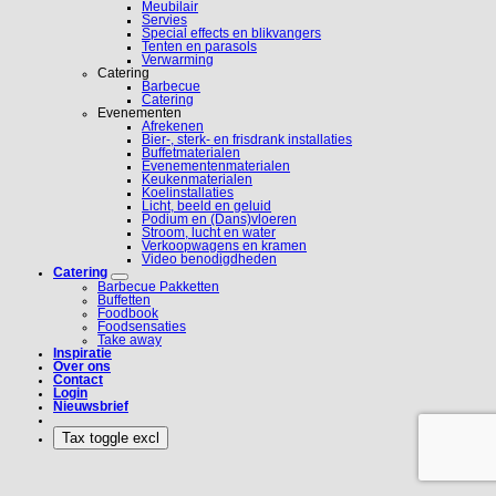
Meubilair
Servies
Special effects en blikvangers
Tenten en parasols
Verwarming
Catering
Barbecue
Catering
Evenementen
Afrekenen
Bier-, sterk- en frisdrank installaties
Buffetmaterialen
Evenementenmaterialen
Keukenmaterialen
Koelinstallaties
Licht, beeld en geluid
Podium en (Dans)vloeren
Stroom, lucht en water
Verkoopwagens en kramen
Video benodigdheden
Catering
Barbecue Pakketten
Buffetten
Foodbook
Foodsensaties
Take away
Inspiratie
Over ons
Contact
Login
Nieuwsbrief