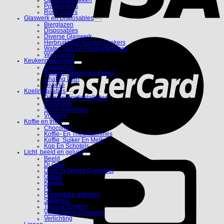
Polsbandjes
Rode lopers
Glaswerk en Disposables
Bierglazen
Disposables
Diverse Glaswerk
Herbruikbaar kunststof bekers
Water, Sap En Frisdrankglazen
Wijnglazen
Keukenmaterialen
Apparatuur
Bakken, Braden En Koken
Chafing Dish
Diverse
Koelinstallaties
Diverse Koelinstallaties
Koelingen
Slush-machines
Vriezers
Koffie en thee
Chocomel
Koffie- En Theemachines
Koffie, Suiker En Melk
Kop En Schotels
Licht, beeld en geluid
Beeld
Dj Gear
Drive-in Shows Compleet
Geluid
Kabels
Pa
Presentatie artikelen
Statieven
Truss & Rigging
Verhuursets Compleet
Verlichting