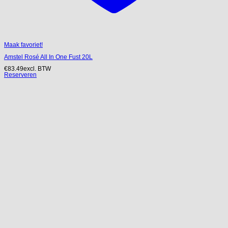
Maak favoriet!
Amstel Rosé All In One Fust 20L
€
83.49
excl. BTW
Reserveren