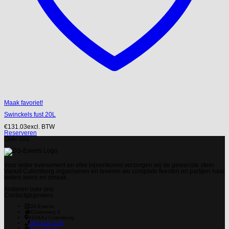
Maak favoriet!
Swinckels fust 20L
€
131.03
excl. BTW
Reserveren
Over ons
Voor ieder evenement en elke bijeenkomst verzorgen wij de gewenste sfeer.
Vanuit Culemborg organiseren en leveren we complete feesten en partijen naar
ieders wens en smaak.
Anderen over ons
Contactgegevens
DS-Events
Costerweg 8
4104AJ
Culemborg
085 303 7179
ds-events.nl