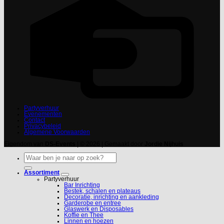
Partyverhuur
Evenementen
Contact
Privacybeleid
Algemene Voorwaarden
Eigendom van
DS-Events
| © 2026 | Gemaakt door
Jordie Nijhuis
Zoeken
naar:
Assortiment
Partyverhuur
Bar Inrichting
Bestek, schalen en plateaus
Decoratie, inrichting en aankleding
Garderobe en entree
Glaswerk en Disposables
Koffie en Thee
Linnen en hoezen