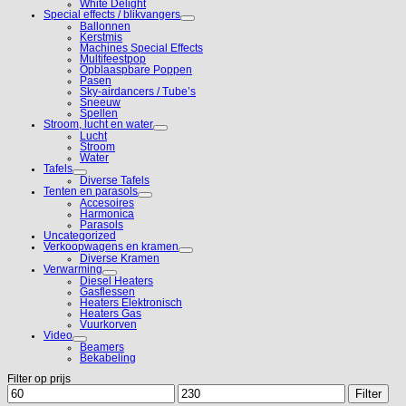
White Delight
Special effects / blikvangers
Ballonnen
Kerstmis
Machines Special Effects
Multifeestpop
Opblaaspbare Poppen
Pasen
Sky-airdancers / Tube’s
Sneeuw
Spellen
Stroom, lucht en water
Lucht
Stroom
Water
Tafels
Diverse Tafels
Tenten en parasols
Accesoires
Harmonica
Parasols
Uncategorized
Verkoopwagens en kramen
Diverse Kramen
Verwarming
Diesel Heaters
Gasflessen
Heaters Elektronisch
Heaters Gas
Vuurkorven
Video
Beamers
Bekabeling
Filter op prijs
Min.
Max.
Filter
prijs
prijs