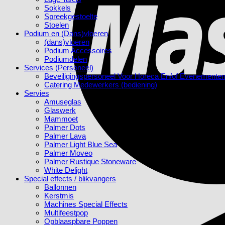
Sokkels
Spreekgestoelte
Stoelen
Podium en (Dans)vloeren
(dans)vloeren
Podium Accessoires
Podiumdelen
Services (Personeel)
Beveiligingspersoneel Voor Horeca En/of Evenemente
Catering Medewerkers (bediening)
Servies
Amuseglas
Glaswerk
Mammoet
Palmer Dots
Palmer Lava
Palmer Light Blue Sea
Palmer Moveo
Palmer Rustique Stoneware
White Delight
Special effects / blikvangers
Ballonnen
Kerstmis
Machines Special Effects
Multifeestpop
Opblaaspbare Poppen