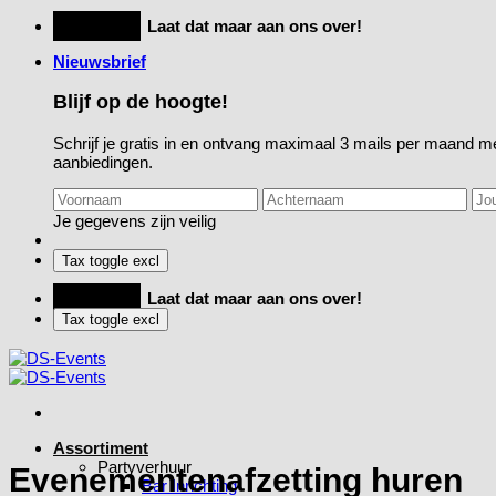
Ga
Feestje?
Laat dat maar aan ons over!
naar
Nieuwsbrief
inhoud
Blijf op de hoogte!
Schrijf je gratis in en ontvang maximaal 3 mails per maand me
aanbiedingen.
Je gegevens zijn veilig
Feestje?
Laat dat maar aan ons over!
Assortiment
Partyverhuur
Evenementenafzetting huren
Bar Inrichting