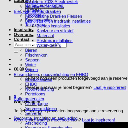
Catering
Chuletero 7038 Steakbestek
Barbecue Pakketten
Schalen En Plateaus
Buffetten
Bier, wijn en (fris)dranken
Foodbook
Alcoholische Dranken Flessen
Foodsensaties
Bier-, sterk- en frisdrank installaties
Take away
Biertap installaties
Inspiratie
Koolzuur en stikstof
Over ons
Materiaal
Contact
Postmix installaties
Zoeken
Waterkoelers
naar:
Bieren
Frisdranken
Sappen
Water
€
0.00
0
Wijnen
Blusmiddelen, noodverlichting en EHBO
Je hebt nog geen producten toegevoegd aan je reserve
Brandblussers
EHBO
Weet je niet waar je moet beginnen?
Laat je inspireren!
Noodverlichting
Portofoons
0
Buffetmaterialen
Winkelwagen
Champagne
Serveermiddelen
Je hebt nog geen producten toegevoegd aan je reservering
Serveren
Decoratie, inrichting en aankleding
Weet je niet waar je moet beginnen?
Laat je inspireren!
Afscheiding
Kaarsen en Kaarshouder