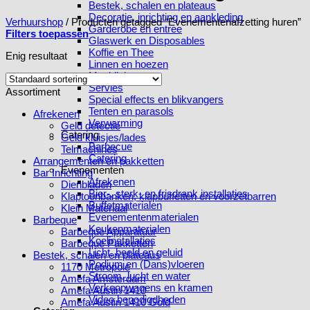
Bestek, schalen en plateaus
Decoratie, inrichting en aankleding
Verhuurshop
/
Producten getagged “Evenementenafzetting huren”
Garderobe en entree
Filters toepassen
Glaswerk en Disposables
Koffie en Thee
Enig resultaat
Linnen en hoezen
Meubilair
Servies
Assortiment
Special effects en blikvangers
Tenten en parasols
Afrekenen
Verwarming
Geld detectie
Catering
Geld kluisjes/lades
Barbecue
Telmachines
Catering
Arrangementen en pakketten
Evenementen
Bar Inrichting
Afrekenen
Dienbladen
Bier-, sterk- en frisdrank installaties
Klaptoonbanken, klapbuffetten en voorzetbarren
Buffetmaterialen
Klein Materiaal
Evenementenmaterialen
Barbeque
Keukenmaterialen
Barbeque Apparatuur
Koelinstallaties
Barbeque Pakketten
Licht, beeld en geluid
Bestek, schalen en plateaus
Podium en (Dans)vloeren
1170 Metropole
Stroom, lucht en water
Amefa Amsterdam
Verkoopwagens en kramen
Amefa Austin 1410
Video benodigdheden
Amefa Austin 1410 Gold