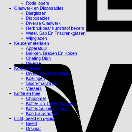
Rode lopers
Glaswerk en Disposables
Bierglazen
Disposables
Diverse Glaswerk
Herbruikbaar kunststof bekers
Water, Sap En Frisdrankglazen
Wijnglazen
Keukenmaterialen
Apparatuur
Bakken, Braden En Koken
Chafing Dish
Diverse
Koelinstallaties
Diverse Koelinstallaties
Koelingen
Slush-machines
Vriezers
Koffie en thee
Chocomel
Koffie- En Theemachines
Koffie, Suiker En Melk
Kop En Schotels
Licht, beeld en geluid
Beeld
Dj Gear