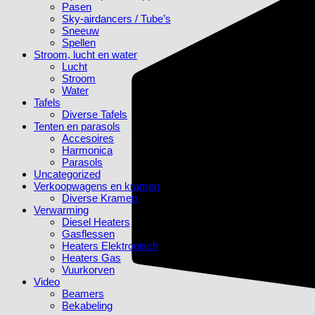
Pasen
Sky-airdancers / Tube’s
Sneeuw
Spellen
Stroom, lucht en water
Lucht
Stroom
Water
Tafels
Diverse Tafels
Tenten en parasols
Accesoires
Harmonica
Parasols
Uncategorized
Verkoopwagens en kramen
Diverse Kramen
Verwarming
Diesel Heaters
Gasflessen
Heaters Elektronisch
Heaters Gas
Vuurkorven
Video
Beamers
Bekabeling