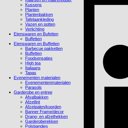
Kussens
Planten
Plantenbakken
Tafelaankleding
Vazen en potten
Verlichting
Etenswaren en Bufetten
Buffetten
Etenswaren en Buffetten
Barbecue pakketten
Buffetten
Foodsensaties
High tea
Italiaans
Tapas
Evenementen materialen
Evenementenmaterialen
Parasols
Garderobe en entree
Afvalbakken
Afzetlint
Afzetpalen/koorden
Banner Frame/decor
Drang- en afzethekken
Garderoberekken
Polsbandjes