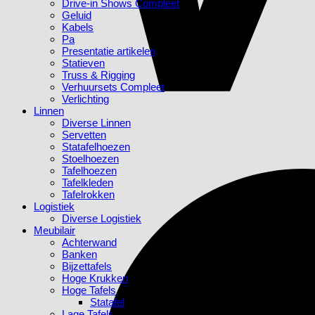
Drive-in Shows Compleet
Geluid
Kabels
Pa
Presentatie artikelen
Statieven
Truss & Rigging
Verhuursets Compleet
Verlichting
Linnen
Diverse Linnen
Servetten
Statafelhoezen
Stoelhoezen
Tafelhoezen
Tafelkleden
Tafelrokken
Logistiek
Diverse Logistiek
Meubilair
Achterwand
Banken
Bijzettafels
Hoge Krukken
Hoge Tafels
Statafel
Lage Tafels