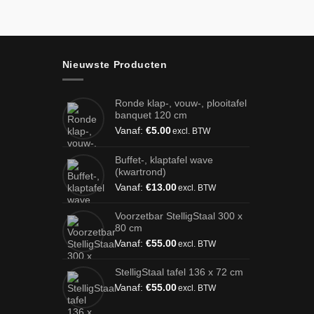
Nieuwste Producten
Ronde klap-, vouw-, plooitafel
banquet 120 cm
Vanaf:
€
5.00
excl. BTW
Buffet-, klaptafel wave
(kwartrond)
Vanaf:
€
13.00
excl. BTW
Voorzetbar StelligStaal 300 x
80 cm
Vanaf:
€
55.00
excl. BTW
StelligStaal tafel 136 x 72 cm
Vanaf:
€
55.00
excl. BTW