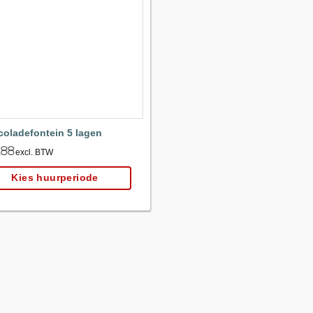
Maak
favoriet!
oladefontein 5 lagen
.88
excl. BTW
Kies huurperiode