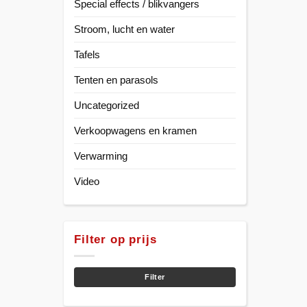
Special effects / blikvangers
Stroom, lucht en water
Tafels
Tenten en parasols
Uncategorized
Verkoopwagens en kramen
Verwarming
Video
Filter op prijs
Min.
Max.
prijs
prijs
Filter