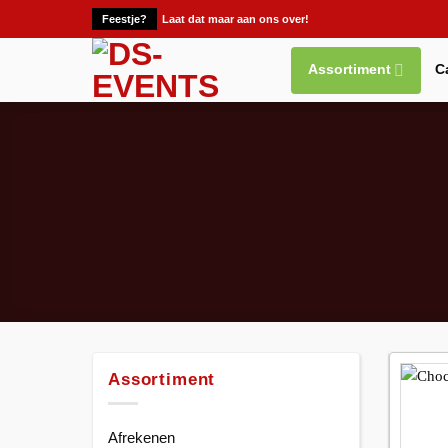
Ga
Feestje?
Laat dat maar aan ons over!
naar
inhoud
Assortiment
C
Assortiment
Afrekenen