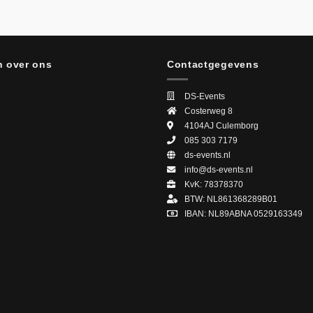
 over ons
Contactgegevens
DS-Events
Costerweg 8
4104AJ
Culemborg
085 303 7179
ds-events.nl
info@ds-events.nl
KvK: 78378370
BTW: NL861368289B01
IBAN: NL89ABNA 0529163349