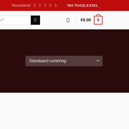
Nieuwsbrief
0
€
0.00