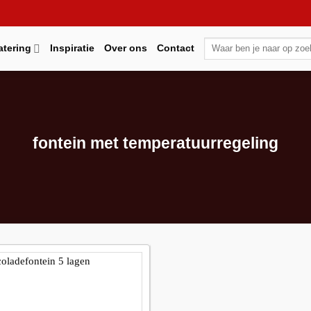
Zoeken
atering
Inspiratie
Over ons
Contact
naar:
fontein met temperatuurregeling