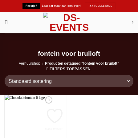
Ga
Feestje?
Laat dat maar aan ons over!
naar
inhoud
0
fontein voor bruiloft
Verhuurshop
/
Producten getagged “fontein voor bruiloft”
FILTERS TOEPASSEN
Maak favoriet!