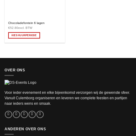
Chocoladefontein 6 lagen
€
52.80
excl. BTW
KIES HUURPERIODE
OVER ONS
Voor ieder evenement en elke bijeenkomst verzorgen wij de gewenste sfeer.
Vanuit Culemborg organiseren en leveren we complete feesten en partijen
naar ieders wens en smaak.
ANDEREN OVER ONS