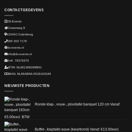
CONTACTGEGEVENS
DS-Events
Costerweg 8
4104AJ
Culemborg
085 303 7179
ds-events.nl
info@ds-events.nl
KvK: 78378370
BTW: NL861368289B01
IBAN: NL89ABNA 0529163349
NIEUWSTE PRODUCTEN
Ronde klap-, vouw-, plooitafel banquet 120 cm
Vanaf:
€
5.00
excl. BTW
Buffet-, klaptafel wave (kwartrond)
Vanaf:
€
13.00
excl.