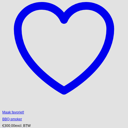
Maak favoriet!
BBQ-smoker
€
300.00
excl. BTW