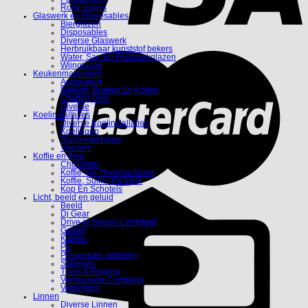
Rode lopers
Glaswerk en Disposables
Bierglazen
Disposables
Diverse Glaswerk
Herbruikbaar kunststof bekers
Water, Sap En Frisdrankglazen
Wijnglazen
Keukenmaterialen
Apparatuur
Bakken, Braden En Koken
Chafing Dish
Diverse
Koelinstallaties
Diverse Koelinstallaties
Koelingen
Slush-machines
Vriezers
Koffie en thee
Chocomel
Koffie- En Theemachines
Koffie, Suiker En Melk
Kop En Schotels
Licht, beeld en geluid
Beeld
Dj Gear
Drive-in Shows Compleet
Geluid
Kabels
Pa
Presentatie artikelen
Statieven
Truss & Rigging
Verhuursets Compleet
Verlichting
Linnen
Diverse Linnen