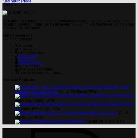
Kies huurperiode
Over ons
Voor ieder evenement en elke bijeenkomst verzorgen wij de gewenste sfeer.
Vanuit Culemborg organiseren en leveren we complete feesten en partijen naar
ieders wens en smaak.
Anderen over ons
Contactgegevens
DS-Events
Costerweg 8
4104AJ
Culemborg
085 303 7179
ds-events.nl
info@ds-events.nl
KvK: 78378370
BTW: NL861368289B01
IBAN: NL89ABNA 0529163349
Nieuwste Producten
Ronde klap-, vouw-,
plooitafel banquet 120 cm
Vanaf:
€
5.00
excl. BTW
Buffet-, klaptafel wave (kwartrond)
Vanaf:
€
13.00
excl. BTW
Voorzetbar StelligStaal 300 x 80
cm
Vanaf:
€
55.00
excl. BTW
StelligStaal tafel 136 x 72 cm
Vanaf:
€
55.00
excl. BTW
Barkruk StelligStaal
Vanaf:
€
8.75
excl. BTW