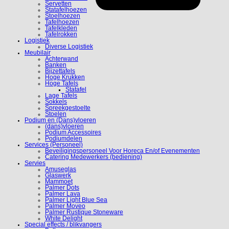
Servetten
Statafelhoezen
Stoelhoezen
Tafelhoezen
Tafelkleden
Tafelrokken
Logistiek
Diverse Logistiek
Meubilair
Achterwand
Banken
Bijzettafels
Hoge Krukken
Hoge Tafels
Statafel
Lage Tafels
Sokkels
Spreekgestoelte
Stoelen
Podium en (Dans)vloeren
(dans)vloeren
Podium Accessoires
Podiumdelen
Services (Personeel)
Beveiligingspersoneel Voor Horeca En/of Evenementen
Catering Medewerkers (bediening)
Servies
Amuseglas
Glaswerk
Mammoet
Palmer Dots
Palmer Lava
Palmer Light Blue Sea
Palmer Moveo
Palmer Rustique Stoneware
White Delight
Special effects / blikvangers