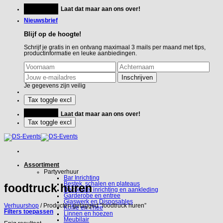
Ga
Feestje?
Laat dat maar aan ons over!
naar
inhoud
Nieuwsbrief
Blijf op de hoogte!
Schrijf je gratis in en ontvang maximaal 3 mails per maand met tips,
productinformatie en leuke aanbiedingen.
Je gegevens zijn veilig
Feestje?
Laat dat maar aan ons over!
Assortiment
Partyverhuur
Bar Inrichting
Bestek, schalen en plateaus
foodtruck huren
Decoratie, inrichting en aankleding
Garderobe en entree
Glaswerk en Disposables
Verhuurshop
/
Producten getagged “foodtruck huren”
Koffie en Thee
Filters toepassen
Linnen en hoezen
Meubilair