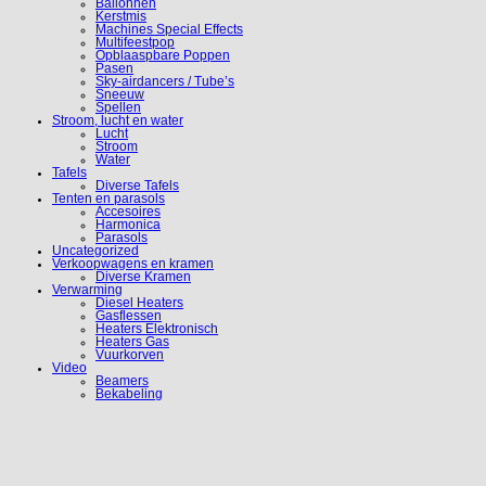
Ballonnen
Kerstmis
Machines Special Effects
Multifeestpop
Opblaaspbare Poppen
Pasen
Sky-airdancers / Tube’s
Sneeuw
Spellen
Stroom, lucht en water
Lucht
Stroom
Water
Tafels
Diverse Tafels
Tenten en parasols
Accesoires
Harmonica
Parasols
Uncategorized
Verkoopwagens en kramen
Diverse Kramen
Verwarming
Diesel Heaters
Gasflessen
Heaters Elektronisch
Heaters Gas
Vuurkorven
Video
Beamers
Bekabeling