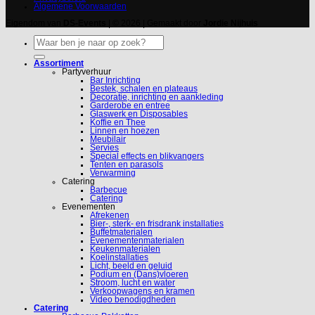
Algemene Voorwaarden
Eigendom van
DS-Events
| © 2026 | Gemaakt door
Jordie Nijhuis
Zoeken
naar:
Assortiment
Partyverhuur
Bar Inrichting
Bestek, schalen en plateaus
Decoratie, inrichting en aankleding
Garderobe en entree
Glaswerk en Disposables
Koffie en Thee
Linnen en hoezen
Meubilair
Servies
Special effects en blikvangers
Tenten en parasols
Verwarming
Catering
Barbecue
Catering
Evenementen
Afrekenen
Bier-, sterk- en frisdrank installaties
Buffetmaterialen
Evenementenmaterialen
Keukenmaterialen
Koelinstallaties
Licht, beeld en geluid
Podium en (Dans)vloeren
Stroom, lucht en water
Verkoopwagens en kramen
Video benodigdheden
Catering