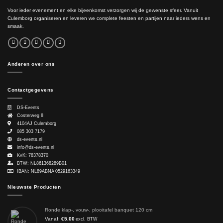
Voor ieder evenement en elke bijeenkomst verzorgen wij de gewenste sfeer. Vanuit
Culemborg organiseren en leveren we complete feesten en partijen naar ieders wens en
smaak.
Anderen over ons
Contactgegevens
DS-Events
Costerweg 8
4104AJ
Culemborg
085 303 7179
ds-events.nl
info@ds-events.nl
KvK: 78378370
BTW: NL861368289B01
IBAN: NL89ABNA 0529163349
Nieuwste Producten
Ronde klap-, vouw-, plooitafel banquet 120 cm
Vanaf:
€
5.00
excl. BTW