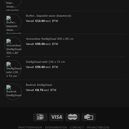
Buffet-, klaptafel wave (kwartrond)
Vanaf:
€
13.00
excl. BTW
Voorzetbar StelligStaal 300 x 80 cm
Vanaf:
€
55.00
excl. BTW
StelligStaal tafel 136 x 72 cm
Vanaf:
€
55.00
excl. BTW
Barkruk StelligStaal
Vanaf:
€
8.75
excl. BTW
PARTYVERHUUR
EVENEMENTEN
CONTACT
PRIVACYBELEID