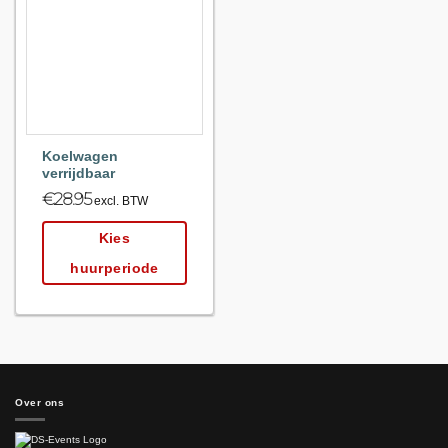
Maak
favoriet!
Koelwagen
verrijdbaar
€
28.95
excl. BTW
Kies
huurperiode
Over ons