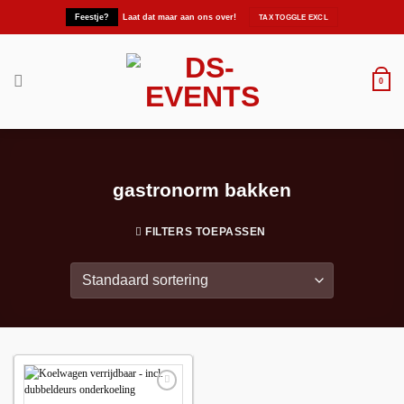
Ga
Feestje?
Laat dat maar aan ons over!
naar
inhoud
0
gastronorm bakken
FILTERS TOEPASSEN