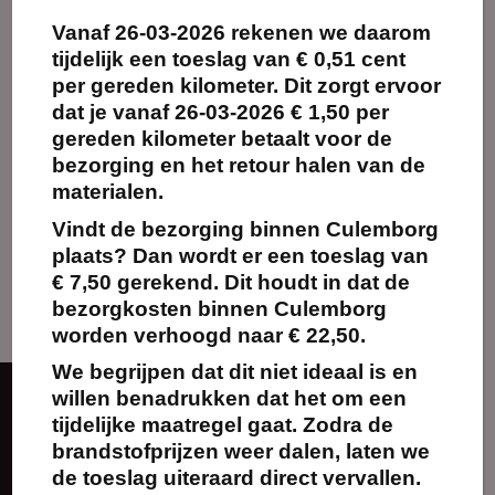
Vanaf
26-03-2026
rekenen we daarom
Maak
favoriet!
tijdelijk een toeslag van
€ 0,51 cent
per gereden kilometer.
Dit zorgt ervoor
dat je vanaf 26-03-2026 € 1,50 per
gereden kilometer betaalt voor de
bezorging en het retour halen van de
Parasol Palmblad Ø
175cm incl. voet
materialen.
€
25.00
excl. BTW
Vindt de bezorging binnen Culemborg
plaats? Dan wordt er een toeslag van
Reserveren
€ 7,50 gerekend. Dit houdt in dat de
bezorgkosten binnen Culemborg
worden verhoogd naar € 22,50.
We begrijpen dat dit niet ideaal is en
willen benadrukken dat het om een
Over ons
tijdelijke maatregel gaat. Zodra de
brandstofprijzen weer dalen, laten we
de toeslag uiteraard direct vervallen.