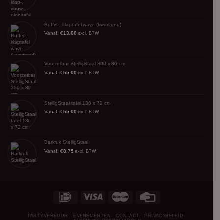
Buffet-, klaptafel wave (kwartrond)
Vanaf:
€
13.00
excl. BTW
Voorzetbar StelligStaal 300 x 80 cm
Vanaf:
€
55.00
excl. BTW
StelligStaal tafel 136 x 72 cm
Vanaf:
€
55.00
excl. BTW
Barkruk StelligStaal
Vanaf:
€
8.75
excl. BTW
PARTYVERHUUR
EVENEMENTEN
CONTACT
PRIVACYBELEID