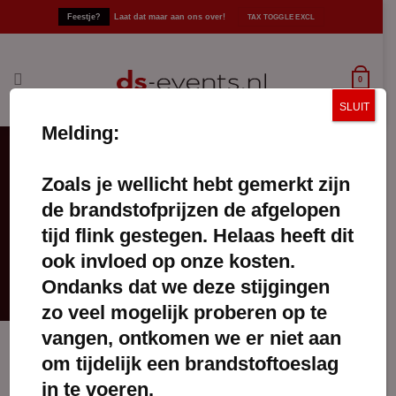
Ga
Feestje?
Laat dat maar aan ons over!
naar
inhoud
0
SLUIT
Melding:
Zoals je wellicht hebt gemerkt zijn
handgemaakte parasol
de brandstofprijzen de afgelopen
FILTERS TOEPASSEN
tijd flink gestegen. Helaas heeft dit
ook invloed op onze kosten.
Ondanks dat we deze stijgingen
zo veel mogelijk proberen op te
vangen, ontkomen we er niet aan
om tijdelijk een brandstoftoeslag
in te voeren.