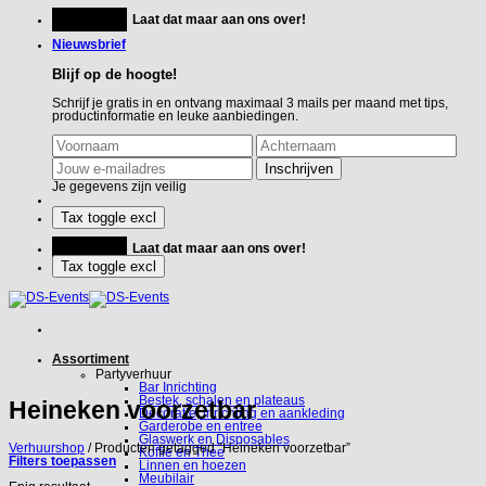
Ga
Feestje?
Laat dat maar aan ons over!
naar
inhoud
Nieuwsbrief
Blijf op de hoogte!
Schrijf je gratis in en ontvang maximaal 3 mails per maand met tips,
productinformatie en leuke aanbiedingen.
Je gegevens zijn veilig
Feestje?
Laat dat maar aan ons over!
Assortiment
Partyverhuur
Bar Inrichting
Bestek, schalen en plateaus
Heineken voorzetbar
Decoratie, inrichting en aankleding
Garderobe en entree
Glaswerk en Disposables
Verhuurshop
/
Producten getagged “Heineken voorzetbar”
Koffie en Thee
Filters toepassen
Linnen en hoezen
Meubilair