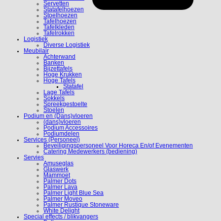
Servetten
Statafelhoezen
Stoelhoezen
Tafelhoezen
Tafelkleden
Tafelrokken
Logistiek
Diverse Logistiek
Meubilair
Achterwand
Banken
Bijzettafels
Hoge Krukken
Hoge Tafels
Statafel
Lage Tafels
Sokkels
Spreekgestoelte
Stoelen
Podium en (Dans)vloeren
(dans)vloeren
Podium Accessoires
Podiumdelen
Services (Personeel)
Beveiligingspersoneel Voor Horeca En/of Evenementen
Catering Medewerkers (bediening)
Servies
Amuseglas
Glaswerk
Mammoet
Palmer Dots
Palmer Lava
Palmer Light Blue Sea
Palmer Moveo
Palmer Rustique Stoneware
White Delight
Special effects / blikvangers