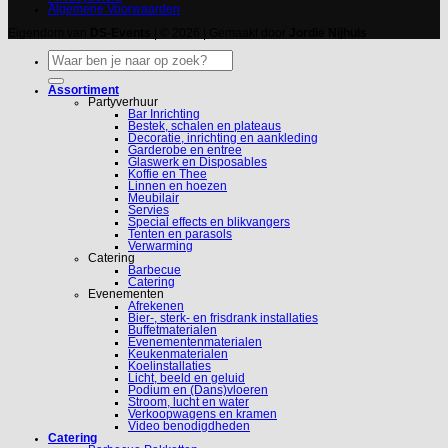
Algemene Voorwaarden
Eigendom van
DS-Events
| © 2026 | Gemaakt door
Jordie Nijhuis
Zoeken
naar:
Assortiment
Partyverhuur
Bar Inrichting
Bestek, schalen en plateaus
Decoratie, inrichting en aankleding
Garderobe en entree
Glaswerk en Disposables
Koffie en Thee
Linnen en hoezen
Meubilair
Servies
Special effects en blikvangers
Tenten en parasols
Verwarming
Catering
Barbecue
Catering
Evenementen
Afrekenen
Bier-, sterk- en frisdrank installaties
Buffetmaterialen
Evenementenmaterialen
Keukenmaterialen
Koelinstallaties
Licht, beeld en geluid
Podium en (Dans)vloeren
Stroom, lucht en water
Verkoopwagens en kramen
Video benodigdheden
Catering