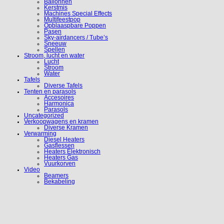
Ballonnen
Kerstmis
Machines Special Effects
Multifeestpop
Opblaaspbare Poppen
Pasen
Sky-airdancers / Tube’s
Sneeuw
Spellen
Stroom, lucht en water
Lucht
Stroom
Water
Tafels
Diverse Tafels
Tenten en parasols
Accesoires
Harmonica
Parasols
Uncategorized
Verkoopwagens en kramen
Diverse Kramen
Verwarming
Diesel Heaters
Gasflessen
Heaters Elektronisch
Heaters Gas
Vuurkorven
Video
Beamers
Bekabeling