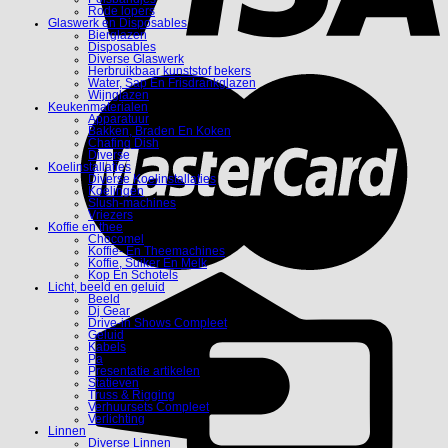
Rode lopers
Glaswerk en Disposables
Bierglazen
Disposables
Diverse Glaswerk
Herbruikbaar kunststof bekers
Water, Sap En Frisdrankglazen
Wijnglazen
Keukenmaterialen
Apparatuur
Bakken, Braden En Koken
Chafing Dish
Diverse
Koelinstallaties
Diverse Koelinstallaties
Koelingen
Slush-machines
Vriezers
Koffie en thee
Chocomel
Koffie- En Theemachines
Koffie, Suiker En Melk
Kop En Schotels
Licht, beeld en geluid
Beeld
Dj Gear
Drive-in Shows Compleet
Geluid
Kabels
Pa
Presentatie artikelen
Statieven
Truss & Rigging
Verhuursets Compleet
Verlichting
Linnen
Diverse Linnen