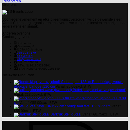
Reserveren
Over ons
Voor ieder evenement en elke bijeenkomst verzorgen wij de gewenste sfeer.
Vanuit Culemborg organiseren en leveren we complete feesten en partijen naar
ieders wens en smaak.
Anderen over ons
Contactgegevens
DS-Events
Costerweg 8
4104AJ
Culemborg
085 303 7179
ds-events.nl
info@ds-events.nl
KvK: 78378370
BTW: NL861368289B01
IBAN: NL89ABNA 0529163349
Nieuwste Producten
Ronde klap-, vouw-,
plooitafel banquet 120 cm
Vanaf:
€
5.00
excl. BTW
Buffet-, klaptafel wave (kwartrond)
Vanaf:
€
13.00
excl. BTW
Voorzetbar StelligStaal 300 x 80
cm
Vanaf:
€
55.00
excl. BTW
StelligStaal tafel 136 x 72 cm
Vanaf:
€
55.00
excl. BTW
Barkruk StelligStaal
Vanaf:
€
8.75
excl. BTW