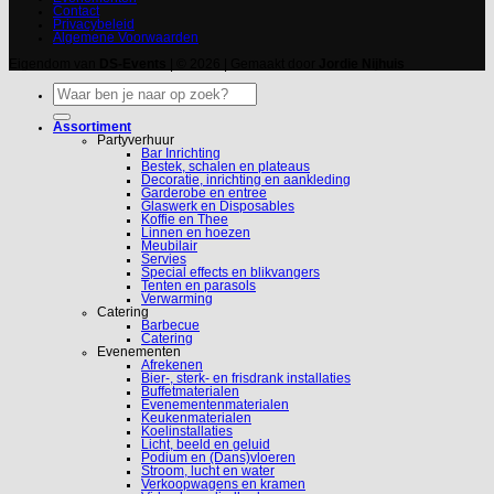
Contact
Privacybeleid
Algemene Voorwaarden
Eigendom van
DS-Events
| © 2026 | Gemaakt door
Jordie Nijhuis
Zoeken
naar:
Assortiment
Partyverhuur
Bar Inrichting
Bestek, schalen en plateaus
Decoratie, inrichting en aankleding
Garderobe en entree
Glaswerk en Disposables
Koffie en Thee
Linnen en hoezen
Meubilair
Servies
Special effects en blikvangers
Tenten en parasols
Verwarming
Catering
Barbecue
Catering
Evenementen
Afrekenen
Bier-, sterk- en frisdrank installaties
Buffetmaterialen
Evenementenmaterialen
Keukenmaterialen
Koelinstallaties
Licht, beeld en geluid
Podium en (Dans)vloeren
Stroom, lucht en water
Verkoopwagens en kramen