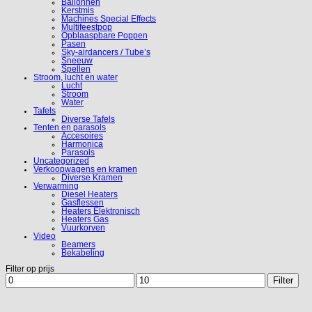
Ballonnen
Kerstmis
Machines Special Effects
Multifeestpop
Opblaaspbare Poppen
Pasen
Sky-airdancers / Tube’s
Sneeuw
Spellen
Stroom, lucht en water
Lucht
Stroom
Water
Tafels
Diverse Tafels
Tenten en parasols
Accesoires
Harmonica
Parasols
Uncategorized
Verkoopwagens en kramen
Diverse Kramen
Verwarming
Diesel Heaters
Gasflessen
Heaters Elektronisch
Heaters Gas
Vuurkorven
Video
Beamers
Bekabeling
Filter op prijs
Min.
Max.
Filter
prijs
prijs