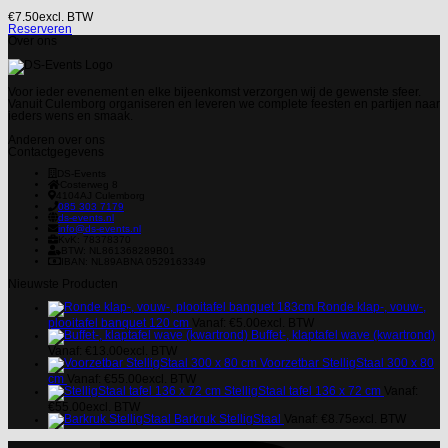
€
7.50
excl. BTW
Reserveren
Over ons
Voor ieder evenement en elke bijeenkomst verzorgen wij de gewenste sfeer.
Vanuit Culemborg organiseren en leveren we complete feesten en partijen naar
ieders wens en smaak.
Anderen over ons
Contactgegevens
DS-Events
Costerweg 8
4104AJ
Culemborg
085 303 7179
ds-events.nl
info@ds-events.nl
KvK: 78378370
BTW: NL861368289B01
IBAN: NL89ABNA 0529163349
Nieuwste Producten
Ronde klap-, vouw-,
plooitafel banquet 120 cm
Vanaf:
€
5.00
excl. BTW
Buffet-, klaptafel wave (kwartrond)
Vanaf:
€
13.00
excl. BTW
Voorzetbar StelligStaal 300 x 80
cm
Vanaf:
€
55.00
excl. BTW
StelligStaal tafel 136 x 72 cm
Vanaf:
€
55.00
excl. BTW
Barkruk StelligStaal
Vanaf:
€
8.75
excl. BTW