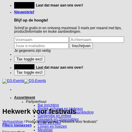
Ga
Feestje?
Laat dat maar aan ons over!
naar
inhoud
Nieuwsbrief
Blijf op de hoogte!
Schrijf je gratis in en ontvang maximaal 3 mails per maand met tips,
productinformatie en leuke aanbiedingen.
Je gegevens zijn veilig
Feestje?
Laat dat maar aan ons over!
Assortiment
Partyverhuur
Bar Inrichting
Bestek, schalen en plateaus
Hekwerk voor festivals
Decoratie, inrichting en aankleding
Garderobe en entree
Glaswerk en Disposables
Verhuurshop
/
Producten getagged “Hekwerk voor festivals”
Koffie en Thee
Filters toepassen
Linnen en hoezen
Meubilair