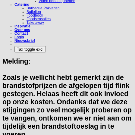
Video benodigdheden
Catering
Barbecue Pakketten
Buffetten
Foodbook
Foodsensaties
Take away
Inspiratie
Over ons
Contact
Login
Nieuwsbrief
Melding:
Zoals je wellicht hebt gemerkt zijn de
brandstofprijzen de afgelopen tijd flink
gestegen. Helaas heeft dit ook invloed
op onze kosten. Ondanks dat we deze
stijgingen zo veel mogelijk proberen op
te vangen, ontkomen we er niet aan om
tijdelijk een brandstoftoeslag in te
voeren.