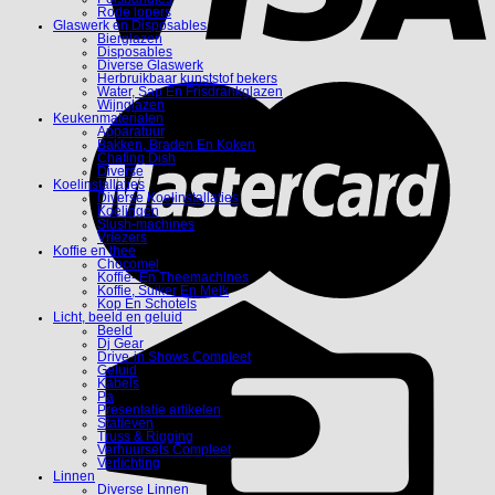
Rode lopers
Glaswerk en Disposables
Bierglazen
Disposables
Diverse Glaswerk
Herbruikbaar kunststof bekers
Water, Sap En Frisdrankglazen
Wijnglazen
Keukenmaterialen
Apparatuur
Bakken, Braden En Koken
Chafing Dish
Diverse
Koelinstallaties
Diverse Koelinstallaties
Koelingen
Slush-machines
Vriezers
Koffie en thee
Chocomel
Koffie- En Theemachines
Koffie, Suiker En Melk
Kop En Schotels
Licht, beeld en geluid
Beeld
Dj Gear
Drive-in Shows Compleet
Geluid
Kabels
Pa
Presentatie artikelen
Statieven
Truss & Rigging
Verhuursets Compleet
Verlichting
Linnen
Diverse Linnen