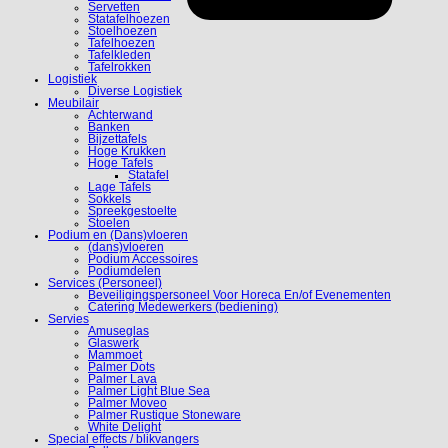
Servetten
Statafelhoezen
Stoelhoezen
Tafelhoezen
Tafelkleden
Tafelrokken
Logistiek
Diverse Logistiek
Meubilair
Achterwand
Banken
Bijzettafels
Hoge Krukken
Hoge Tafels
Statafel
Lage Tafels
Sokkels
Spreekgestoelte
Stoelen
Podium en (Dans)vloeren
(dans)vloeren
Podium Accessoires
Podiumdelen
Services (Personeel)
Beveiligingspersoneel Voor Horeca En/of Evenementen
Catering Medewerkers (bediening)
Servies
Amuseglas
Glaswerk
Mammoet
Palmer Dots
Palmer Lava
Palmer Light Blue Sea
Palmer Moveo
Palmer Rustique Stoneware
White Delight
Special effects / blikvangers