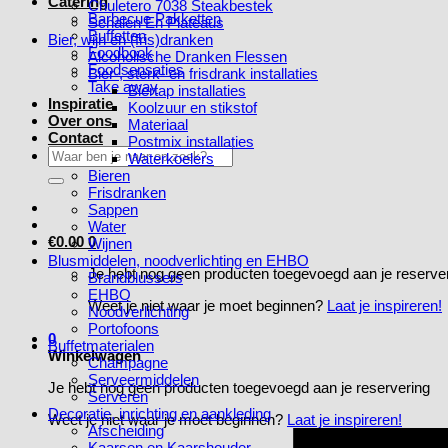
Catering
Chuletero 7038 Steakbestek
Barbecue Pakketten
Schalen En Plateaus
Buffetten
Bier, wijn en (fris)dranken
Foodbook
Alcoholische Dranken Flessen
Foodsensaties
Bier-, sterk- en frisdrank installaties
Take away
Biertap installaties
Inspiratie
Koolzuur en stikstof
Over ons
Materiaal
Contact
Postmix installaties
Zoeken
Waterkoelers
naar:
Bieren
Frisdranken
Sappen
Water
€
0.00
0
Wijnen
Blusmiddelen, noodverlichting en EHBO
Je hebt nog geen producten toegevoegd aan je reserve
Brandblussers
EHBO
Weet je niet waar je moet beginnen?
Laat je inspireren!
Noodverlichting
Portofoons
0
Buffetmaterialen
Winkelwagen
Champagne
Serveermiddelen
Je hebt nog geen producten toegevoegd aan je reservering
Serveren
Decoratie, inrichting en aankleding
Weet je niet waar je moet beginnen?
Laat je inspireren!
Afscheiding
Kaarsen en Kaarshouder