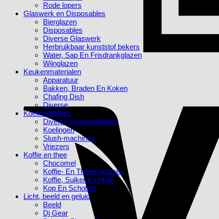
Rode lopers
Glaswerk en Disposables
Bierglazen
Disposables
Diverse Glaswerk
Herbruikbaar kunststof bekers
Water, Sap En Frisdrankglazen
Wijnglazen
Keukenmaterialen
Apparatuur
Bakken, Braden En Koken
Chafing Dish
Diverse
Koelinstallaties
Diverse Koelinstallaties
Koelingen
Slush-machines
Vriezers
Koffie en thee
Chocomel
Koffie- En Theemachines
Koffie, Suiker En Melk
Kop En Schotels
Licht, beeld en geluid
Beeld
Dj Gear