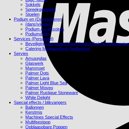
Sokkels
Spreekgestoelte
Stoelen
Podium en (Dans)vloeren
(dans)vloeren
Podium Accessoires
Podiumdelen
Services (Personeel)
Beveiligingspersoneel Voor Horeca En/of Evenemente
Catering Medewerkers (bediening)
Servies
Amuseglas
Glaswerk
Mammoet
Palmer Dots
Palmer Lava
Palmer Light Blue Sea
Palmer Moveo
Palmer Rustique Stoneware
White Delight
Special effects / blikvangers
Ballonnen
Kerstmis
Machines Special Effects
Multifeestpop
Opblaaspbare Poppen