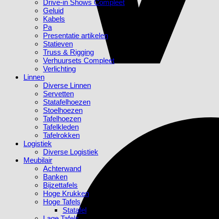
Drive-in Shows Compleet
Geluid
Kabels
Pa
Presentatie artikelen
Statieven
Truss & Rigging
Verhuursets Compleet
Verlichting
Linnen
Diverse Linnen
Servetten
Statafelhoezen
Stoelhoezen
Tafelhoezen
Tafelkleden
Tafelrokken
Logistiek
Diverse Logistiek
Meubilair
Achterwand
Banken
Bijzettafels
Hoge Krukken
Hoge Tafels
Statafel
Lage Tafels