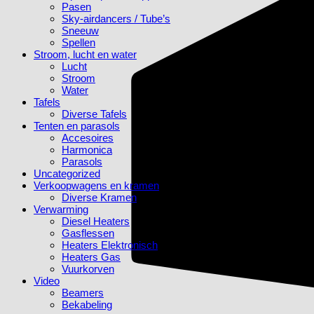
Pasen
Sky-airdancers / Tube’s
Sneeuw
Spellen
Stroom, lucht en water
Lucht
Stroom
Water
Tafels
Diverse Tafels
Tenten en parasols
Accesoires
Harmonica
Parasols
Uncategorized
Verkoopwagens en kramen
Diverse Kramen
Verwarming
Diesel Heaters
Gasflessen
Heaters Elektronisch
Heaters Gas
Vuurkorven
Video
Beamers
Bekabeling