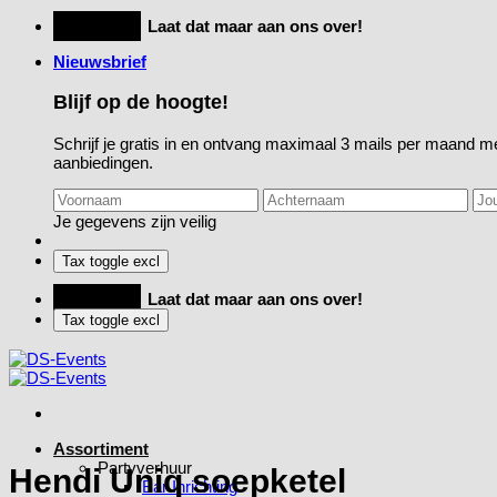
Ga
Feestje?
Laat dat maar aan ons over!
naar
Nieuwsbrief
inhoud
Blijf op de hoogte!
Schrijf je gratis in en ontvang maximaal 3 mails per maand me
aanbiedingen.
Je gegevens zijn veilig
Feestje?
Laat dat maar aan ons over!
Assortiment
Partyverhuur
Hendi Uniq soepketel
Bar Inrichting