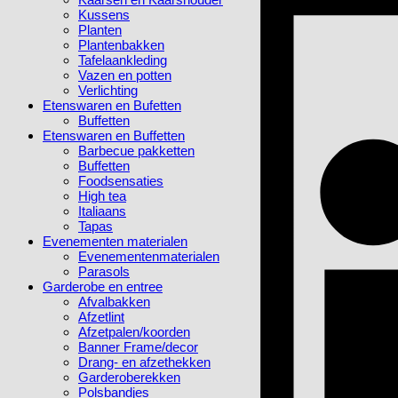
Kussens
Planten
Plantenbakken
Tafelaankleding
Vazen en potten
Verlichting
Etenswaren en Bufetten
Buffetten
Etenswaren en Buffetten
Barbecue pakketten
Buffetten
Foodsensaties
High tea
Italiaans
Tapas
Evenementen materialen
Evenementenmaterialen
Parasols
Garderobe en entree
Afvalbakken
Afzetlint
Afzetpalen/koorden
Banner Frame/decor
Drang- en afzethekken
Garderoberekken
Polsbandjes