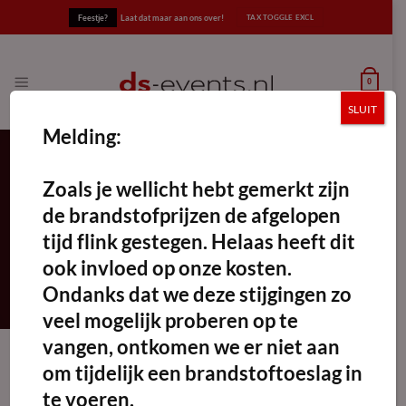
Ga
Feestje?
Laat dat maar aan ons over!
naar
inhoud
0
SLUIT
Melding:
Zoals je wellicht hebt gemerkt zijn
inklapbare roomdivider
de brandstofprijzen de afgelopen
FILTERS TOEPASSEN
tijd flink gestegen. Helaas heeft dit
ook invloed op onze kosten.
Ondanks dat we deze stijgingen zo
veel mogelijk proberen op te
vangen, ontkomen we er niet aan
om tijdelijk een brandstoftoeslag in
te voeren.