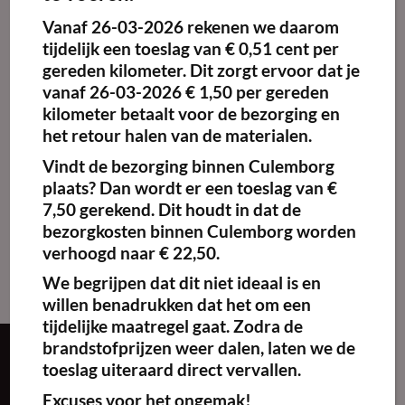
Vanaf
26-03-2026
rekenen we daarom
Maak
favoriet!
tijdelijk een toeslag van
€ 0,51 cent per
gereden kilometer.
Dit zorgt ervoor dat je
vanaf 26-03-2026 € 1,50 per gereden
kilometer betaalt voor de bezorging en
het retour halen van de materialen.
Kamerscherm
bamboe
Vindt de bezorging binnen Culemborg
€
10.00
excl. BTW
plaats? Dan wordt er een toeslag van €
7,50 gerekend. Dit houdt in dat de
Kies
bezorgkosten binnen Culemborg worden
huurperiode
verhoogd naar € 22,50.
We begrijpen dat dit niet ideaal is en
willen benadrukken dat het om een
tijdelijke maatregel gaat. Zodra de
brandstofprijzen weer dalen, laten we de
Over ons
toeslag uiteraard direct vervallen.
Excuses voor het ongemak!