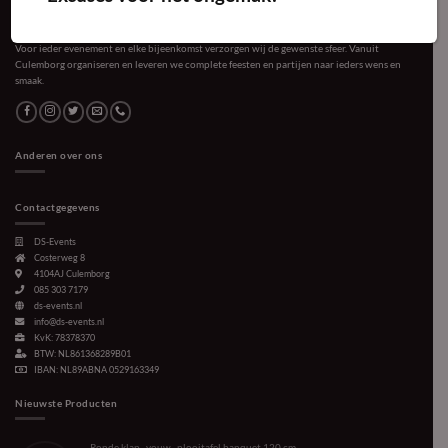
Voor ieder evenement en elke bijeenkomst verzorgen wij de gewenste sfeer. Vanuit
Culemborg organiseren en leveren we complete feesten en partijen naar ieders wens en
smaak.
Anderen over ons
Contactgegevens
DS-Events
Costerweg 8
4104AJ
Culemborg
085 303 7179
ds-events.nl
info@ds-events.nl
KvK: 78378370
BTW: NL861368289B01
IBAN: NL89ABNA 0529163349
Nieuwste Producten
Ronde klap-, vouw-, plooitafel banquet 120 cm