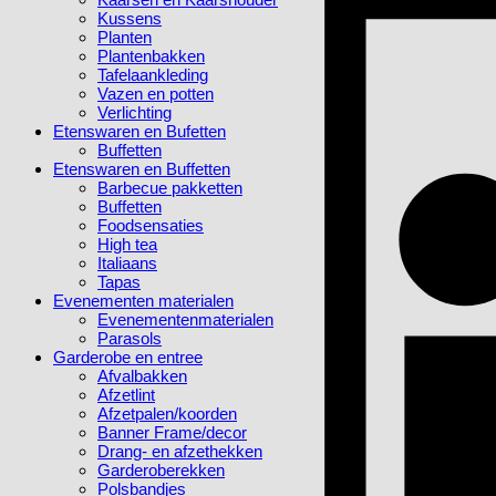
Kussens
Planten
Plantenbakken
Tafelaankleding
Vazen en potten
Verlichting
Etenswaren en Bufetten
Buffetten
Etenswaren en Buffetten
Barbecue pakketten
Buffetten
Foodsensaties
High tea
Italiaans
Tapas
Evenementen materialen
Evenementenmaterialen
Parasols
Garderobe en entree
Afvalbakken
Afzetlint
Afzetpalen/koorden
Banner Frame/decor
Drang- en afzethekken
Garderoberekken
Polsbandjes