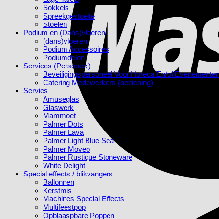
Sokkels
Spreekgestoelte
Stoelen
Podium en (Dans)vloeren
(dans)vloeren
Podium Accessoires
Podiumdelen
Services (Personeel)
Beveiligingspersoneel Voor Horeca En/of Evenemente
Catering Medewerkers (bediening)
Servies
Amuseglas
Glaswerk
Mammoet
Palmer Dots
Palmer Lava
Palmer Light Blue Sea
Palmer Moveo
Palmer Rustique Stoneware
White Delight
Special effects / blikvangers
Ballonnen
Kerstmis
Machines Special Effects
Multifeestpop
Opblaaspbare Poppen