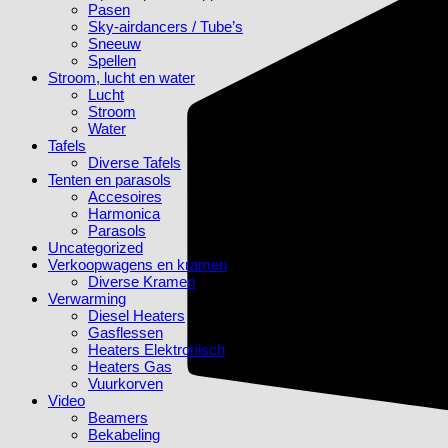
Pasen
Sky-airdancers / Tube’s
Sneeuw
Spellen
Stroom, lucht en water
Lucht
Stroom
Water
Tafels
Diverse Tafels
Tenten en parasols
Accesoires
Harmonica
Parasols
Uncategorized
Verkoopwagens en kramen
Diverse Kramen
Verwarming
Diesel Heaters
Gasflessen
Heaters Elektronisch
Heaters Gas
Vuurkorven
Video
Beamers
Bekabeling