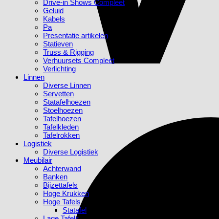
Drive-in Shows Compleet
Geluid
Kabels
Pa
Presentatie artikelen
Statieven
Truss & Rigging
Verhuursets Compleet
Verlichting
Linnen
Diverse Linnen
Servetten
Statafelhoezen
Stoelhoezen
Tafelhoezen
Tafelkleden
Tafelrokken
Logistiek
Diverse Logistiek
Meubilair
Achterwand
Banken
Bijzettafels
Hoge Krukken
Hoge Tafels
Statafel
Lage Tafels