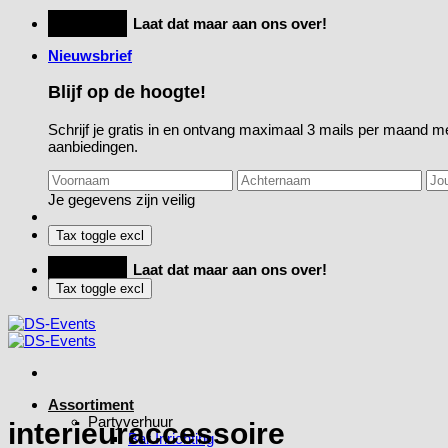
Ga
Feestje?
Laat dat maar aan ons over!
naar
Nieuwsbrief
inhoud
Blijf op de hoogte!
Schrijf je gratis in en ontvang maximaal 3 mails per maand me
aanbiedingen.
Je gegevens zijn veilig
Feestje?
Laat dat maar aan ons over!
Assortiment
Partyverhuur
interieuraccessoire
Bar Inrichting