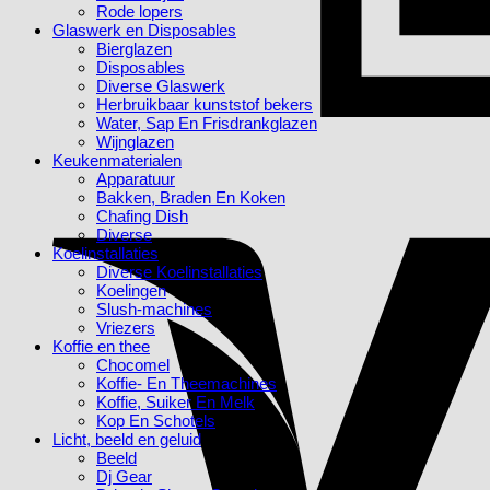
Rode lopers
Glaswerk en Disposables
Bierglazen
Disposables
Diverse Glaswerk
Herbruikbaar kunststof bekers
Water, Sap En Frisdrankglazen
Wijnglazen
Keukenmaterialen
Apparatuur
Bakken, Braden En Koken
Chafing Dish
Diverse
Koelinstallaties
Diverse Koelinstallaties
Koelingen
Slush-machines
Vriezers
Koffie en thee
Chocomel
Koffie- En Theemachines
Koffie, Suiker En Melk
Kop En Schotels
Licht, beeld en geluid
Beeld
Dj Gear