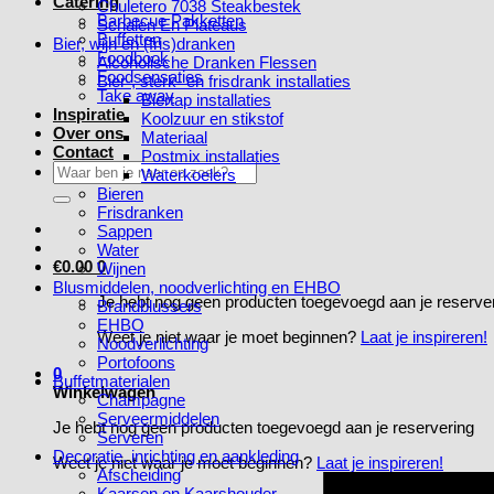
Catering
Chuletero 7038 Steakbestek
Barbecue Pakketten
Schalen En Plateaus
Buffetten
Bier, wijn en (fris)dranken
Foodbook
Alcoholische Dranken Flessen
Foodsensaties
Bier-, sterk- en frisdrank installaties
Take away
Biertap installaties
Inspiratie
Koolzuur en stikstof
Over ons
Materiaal
Contact
Postmix installaties
Zoeken
Waterkoelers
naar:
Bieren
Frisdranken
Sappen
Water
€
0.00
0
Wijnen
Blusmiddelen, noodverlichting en EHBO
Je hebt nog geen producten toegevoegd aan je reserve
Brandblussers
EHBO
Weet je niet waar je moet beginnen?
Laat je inspireren!
Noodverlichting
Portofoons
0
Buffetmaterialen
Winkelwagen
Champagne
Serveermiddelen
Je hebt nog geen producten toegevoegd aan je reservering
Serveren
Decoratie, inrichting en aankleding
Weet je niet waar je moet beginnen?
Laat je inspireren!
Afscheiding
Kaarsen en Kaarshouder