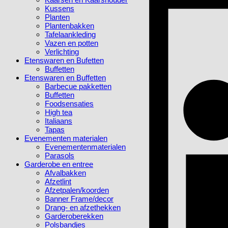
Kussens
Planten
Plantenbakken
Tafelaankleding
Vazen en potten
Verlichting
Etenswaren en Bufetten
Buffetten
Etenswaren en Buffetten
Barbecue pakketten
Buffetten
Foodsensaties
High tea
Italiaans
Tapas
Evenementen materialen
Evenementenmaterialen
Parasols
Garderobe en entree
Afvalbakken
Afzetlint
Afzetpalen/koorden
Banner Frame/decor
Drang- en afzethekken
Garderoberekken
Polsbandjes