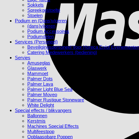
Sokkels
Spreekgestoelte
Stoelen
Podium en (Dans)vloeren
(dans)vloeren
Podium Accessoires
Podiumdelen
Services (Personeel)
Beveiligingspersoneel Voor Horeca En/of Evenemente
Catering Medewerkers (bediening)
Servies
Amuseglas
Glaswerk
Mammoet
Palmer Dots
Palmer Lava
Palmer Light Blue Sea
Palmer Moveo
Palmer Rustique Stoneware
White Delight
Special effects / blikvangers
Ballonnen
Kerstmis
Machines Special Effects
Multifeestpop
Opblaaspbare Poppen