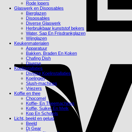
Rode lopers
Glaswerk en Disposables
Bierglazen
Disposables
Diverse Glaswerk
Herbruikbaar kunststof bekers
Water, Sap En Frisdrankglazen
Wijnglazen
Keukenmaterialen
Apparatuur
Bakken, Braden En Koken
Chafing Dish
Diverse
Koelinstallaties
Diverse Koelinstallaties
Koelingen
Slush-machines
Vriezers
Koffie en thee
Chocomel
Koffie- En Theemachines
Koffie, Suiker En Melk
Kop En Schotels
Licht, beeld en geluid
Beeld
Dj Gear