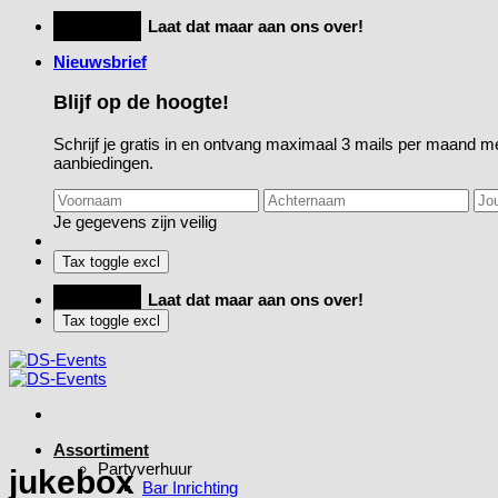
Ga
Feestje?
Laat dat maar aan ons over!
naar
Nieuwsbrief
inhoud
Blijf op de hoogte!
Schrijf je gratis in en ontvang maximaal 3 mails per maand me
aanbiedingen.
Je gegevens zijn veilig
Feestje?
Laat dat maar aan ons over!
Assortiment
Partyverhuur
jukebox
Bar Inrichting