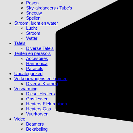
Pasen
Sky-airdancers / Tube’s
Sneeuw
Spellen
Stroom, lucht en water
Lucht
Stroom
Water
Tafels
Diverse Tafels
Tenten en parasols
Accesoires
Harmonica
Parasols
Uncategorized
Verkoopwagens en kramen
Diverse Kramen
Verwarming
Diesel Heaters
Gasflessen
Heaters Elektronisch
Heaters Gas
Vuurkorven
Video
Beamers
Bekabeling