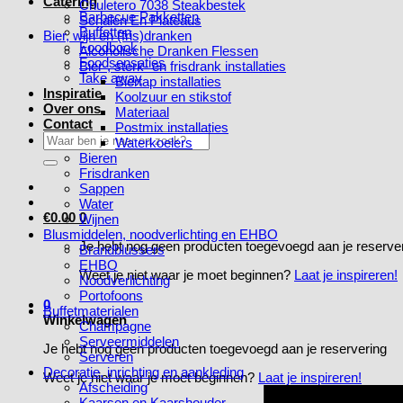
Catering
Chuletero 7038 Steakbestek
Barbecue Pakketten
Schalen En Plateaus
Buffetten
Bier, wijn en (fris)dranken
Foodbook
Alcoholische Dranken Flessen
Foodsensaties
Bier-, sterk- en frisdrank installaties
Take away
Biertap installaties
Inspiratie
Koolzuur en stikstof
Over ons
Materiaal
Contact
Postmix installaties
Zoeken
Waterkoelers
naar:
Bieren
Frisdranken
Sappen
Water
€
0.00
0
Wijnen
Blusmiddelen, noodverlichting en EHBO
Je hebt nog geen producten toegevoegd aan je reserve
Brandblussers
EHBO
Weet je niet waar je moet beginnen?
Laat je inspireren!
Noodverlichting
Portofoons
0
Buffetmaterialen
Winkelwagen
Champagne
Serveermiddelen
Je hebt nog geen producten toegevoegd aan je reservering
Serveren
Decoratie, inrichting en aankleding
Weet je niet waar je moet beginnen?
Laat je inspireren!
Afscheiding
Kaarsen en Kaarshouder