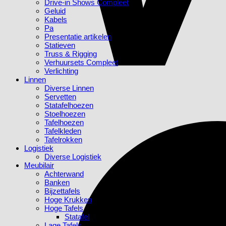
Drive-in Shows Compleet
Geluid
Kabels
Pa
Presentatie artikelen
Statieven
Truss & Rigging
Verhuursets Compleet
Verlichting
Linnen
Diverse Linnen
Servetten
Statafelhoezen
Stoelhoezen
Tafelhoezen
Tafelkleden
Tafelrokken
Logistiek
Diverse Logistiek
Meubilair
Achterwand
Banken
Bijzettafels
Hoge Krukken
Hoge Tafels
Statafel
Lage Tafels