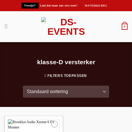
Ga
Feestje?
Laat dat maar aan ons over!
naar
inhoud
0
klasse-D versterker
FILTERS TOEPASSEN