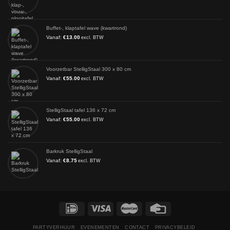
Buffet-, klaptafel wave (kwartrond)
Vanaf:
€
13.00
excl. BTW
Voorzetbar StelligStaal 300 x 80 cm
Vanaf:
€
55.00
excl. BTW
StelligStaal tafel 136 x 72 cm
Vanaf:
€
55.00
excl. BTW
Barkruk StelligStaal
Vanaf:
€
8.75
excl. BTW
PARTYVERHUUR
EVENEMENTEN
CONTACT
PRIVACYBELEID