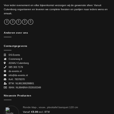
Voor ieder evenement en elke bijeenkomst verzorgen wij de gewenste sfeer. Vanuit
Culemborg organiseren en leveren we complete feesten en partijen naar ieders wens en
smaak.
Anderen over ons
Contactgegevens
DS-Events
Costerweg 8
4104AJ
Culemborg
085 303 7179
ds-events.nl
info@ds-events.nl
KvK: 78378370
BTW: NL861368289B01
IBAN: NL89ABNA 0529163349
Nieuwste Producten
Ronde klap-, vouw-, plooitafel banquet 120 cm
Vanaf:
€
5.00
excl. BTW