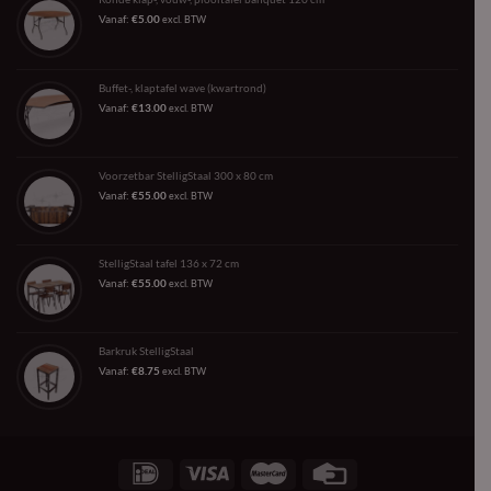
Vanaf:
€
5.00
excl. BTW
Buffet-, klaptafel wave (kwartrond)
Vanaf:
€
13.00
excl. BTW
Voorzetbar StelligStaal 300 x 80 cm
Vanaf:
€
55.00
excl. BTW
StelligStaal tafel 136 x 72 cm
Vanaf:
€
55.00
excl. BTW
Barkruk StelligStaal
Vanaf:
€
8.75
excl. BTW