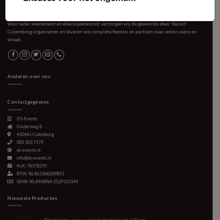
Voor ieder evenement en elke bijeenkomst verzorgen wij de gewenste sfeer. Vanuit
Culemborg organiseren en leveren we complete feesten en partijen naar ieders wens en
smaak.
Anderen over ons
Contactgegevens
DS-Events
Costerweg 8
4104AJ
Culemborg
085 303 7179
ds-events.nl
info@ds-events.nl
KvK: 78378370
BTW: NL861368289B01
IBAN: NL89ABNA 0529163349
Nieuwste Producten
Ronde klap-, vouw-, plooitafel banquet 120 cm