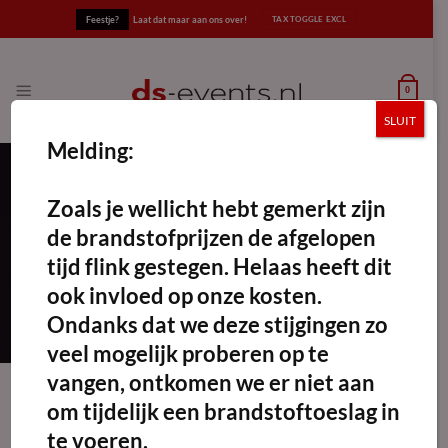
Ga
Feestje?
Laat dat maar aan ons over!
naar
inhoud
0
SLUIT
Melding:
Zoals je wellicht hebt gemerkt zijn
klassieke tafel
de brandstofprijzen de afgelopen
FILTERS TOEPASSEN
tijd flink gestegen. Helaas heeft dit
ook invloed op onze kosten.
Ondanks dat we deze stijgingen zo
veel mogelijk proberen op te
vangen, ontkomen we er niet aan
om tijdelijk een brandstoftoeslag in
te voeren.