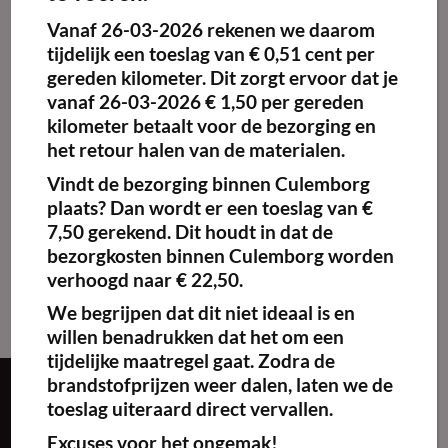
Vanaf
26-03-2026
rekenen we daarom
Maak
favoriet!
tijdelijk een toeslag van
€ 0,51 cent per
gereden kilometer.
Dit zorgt ervoor dat je
vanaf 26-03-2026 € 1,50 per gereden
kilometer betaalt voor de bezorging en
het retour halen van de materialen.
Franse bistrotafel
teakhout inklapbaar
Vindt de bezorging binnen Culemborg
€
30.00
excl. BTW
plaats? Dan wordt er een toeslag van €
7,50 gerekend. Dit houdt in dat de
Kies
bezorgkosten binnen Culemborg worden
huurperiode
verhoogd naar € 22,50.
We begrijpen dat dit niet ideaal is en
willen benadrukken dat het om een
tijdelijke maatregel gaat. Zodra de
brandstofprijzen weer dalen, laten we de
Over ons
toeslag uiteraard direct vervallen.
Excuses voor het ongemak!