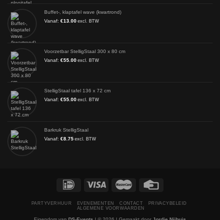
Buffet-, klaptafel wave (kwartrond)
Vanaf:
€
13.00
excl. BTW
Voorzetbar StelligStaal 300 x 80 cm
Vanaf:
€
55.00
excl. BTW
StelligStaal tafel 136 x 72 cm
Vanaf:
€
55.00
excl. BTW
Barkruk StelligStaal
Vanaf:
€
8.75
excl. BTW
PARTYVERHUUR
EVENEMENTEN
CONTACT
PRIVACYBELEID
ALGEMENE VOORWAARDEN
Eigendom van
DS-Events
| © 2026 | Gemaakt door
Jordie Nijhuis