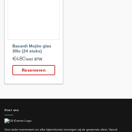
Maak
favoriet!
Bacardi Mojito glas
30lc (24 stuks)
€
4.80
excl. BTW
Reserveren
Over ons
Voor ieder evenement en elke bijeenkomst verzorgen wij de gewenste sfeer. Vanuit