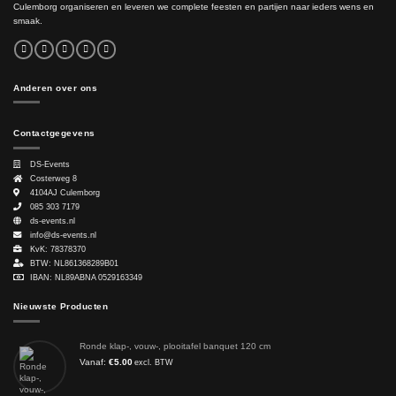
Culemborg organiseren en leveren we complete feesten en partijen naar ieders wens en
smaak.
Anderen over ons
Contactgegevens
DS-Events
Costerweg 8
4104AJ
Culemborg
085 303 7179
ds-events.nl
info@ds-events.nl
KvK: 78378370
BTW: NL861368289B01
IBAN: NL89ABNA 0529163349
Nieuwste Producten
Ronde klap-, vouw-, plooitafel banquet 120 cm
Vanaf:
€
5.00
excl. BTW