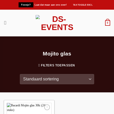
Ga
Feestje?
Laat dat maar aan ons over!
naar
inhoud
0
Mojito glas
FILTERS TOEPASSEN