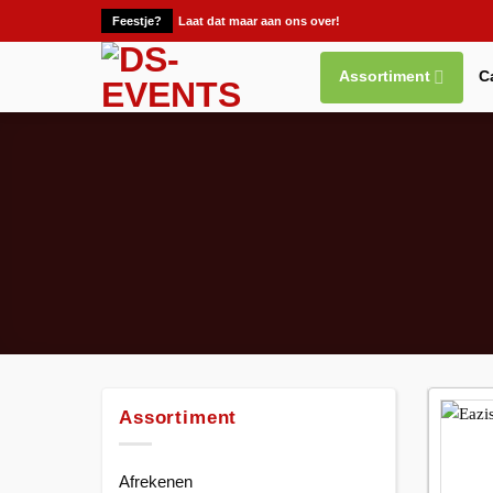
Ga
Feestje?
Laat dat maar aan ons over!
naar
inhoud
Assortiment
C
Assortiment
Afrekenen