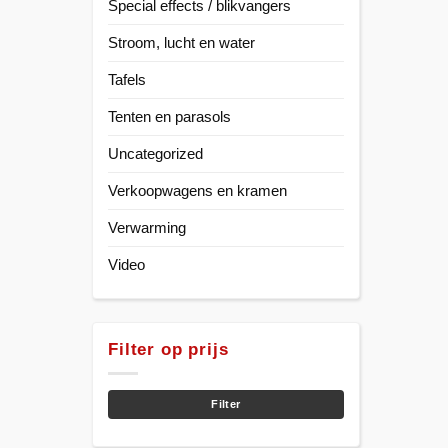
Special effects / blikvangers
Stroom, lucht en water
Tafels
Tenten en parasols
Uncategorized
Verkoopwagens en kramen
Verwarming
Video
Filter op prijs
Min.
Max.
prijs
prijs
Filter