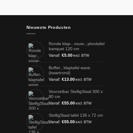
Nieuwste Producten
Ronde klap-, vouw-, plooitafel
banquet 120 cm
Vanaf:
€
5.00
excl. BTW
Buffet-, klaptafel wave
(kwartrond)
Vanaf:
€
13.00
excl. BTW
Voorzetbar StelligStaal 300 x
80 cm
Vanaf:
€
55.00
excl. BTW
StelligStaal tafel 136 x 72 cm
Vanaf:
€
55.00
excl. BTW