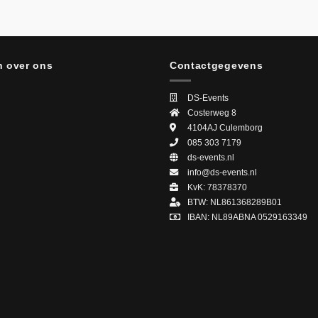
 over ons
Contactgegevens
DS-Events
Costerweg 8
4104AJ
Culemborg
085 303 7179
ds-events.nl
info@ds-events.nl
KvK: 78378370
BTW: NL861368289B01
IBAN: NL89ABNA 0529163349