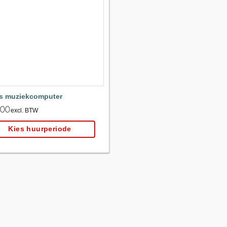
Maak
favoriet!
s muziekcomputer
.00
excl. BTW
Kies huurperiode