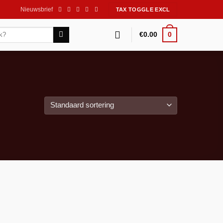
Nieuwsbrief
0
€
0.00