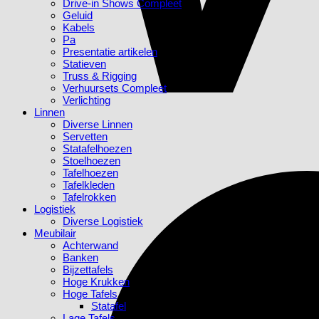
Drive-in Shows Compleet
Geluid
Kabels
Pa
Presentatie artikelen
Statieven
Truss & Rigging
Verhuursets Compleet
Verlichting
Linnen
Diverse Linnen
Servetten
Statafelhoezen
Stoelhoezen
Tafelhoezen
Tafelkleden
Tafelrokken
Logistiek
Diverse Logistiek
Meubilair
Achterwand
Banken
Bijzettafels
Hoge Krukken
Hoge Tafels
Statafel
Lage Tafels