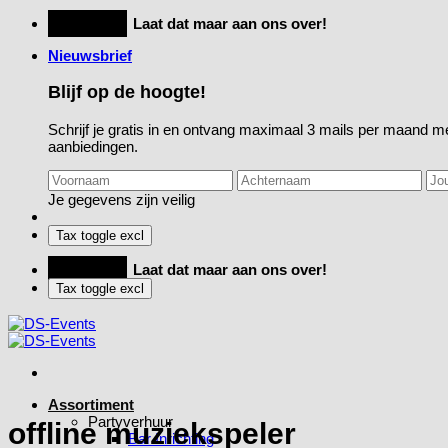
Ga
Feestje?
Laat dat maar aan ons over!
naar
Nieuwsbrief
inhoud
Blijf op de hoogte!
Schrijf je gratis in en ontvang maximaal 3 mails per maand me
aanbiedingen.
Je gegevens zijn veilig
Feestje?
Laat dat maar aan ons over!
Assortiment
Partyverhuur
offline muziekspeler
Bar Inrichting