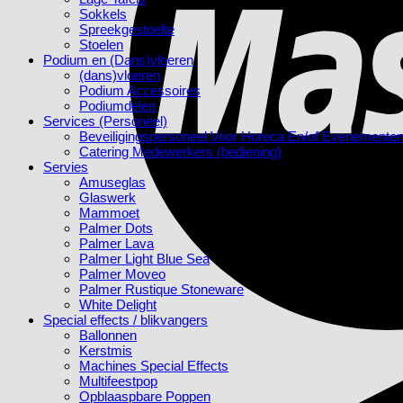
Sokkels
Spreekgestoelte
Stoelen
Podium en (Dans)vloeren
(dans)vloeren
Podium Accessoires
Podiumdelen
Services (Personeel)
Beveiligingspersoneel Voor Horeca En/of Evenemente
Catering Medewerkers (bediening)
Servies
Amuseglas
Glaswerk
Mammoet
Palmer Dots
Palmer Lava
Palmer Light Blue Sea
Palmer Moveo
Palmer Rustique Stoneware
White Delight
Special effects / blikvangers
Ballonnen
Kerstmis
Machines Special Effects
Multifeestpop
Opblaaspbare Poppen