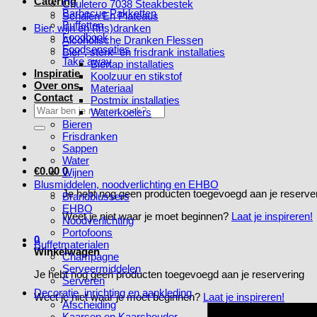
Catering
Chuletero 7038 Steakbestek
Barbecue Pakketten
Schalen En Plateaus
Buffetten
Bier, wijn en (fris)dranken
Foodbook
Alcoholische Dranken Flessen
Foodsensaties
Bier-, sterk- en frisdrank installaties
Take away
Biertap installaties
Inspiratie
Koolzuur en stikstof
Over ons
Materiaal
Contact
Postmix installaties
Zoeken
Waterkoelers
naar:
Bieren
Frisdranken
Sappen
Water
€
0.00
0
Wijnen
Blusmiddelen, noodverlichting en EHBO
Je hebt nog geen producten toegevoegd aan je reserve
Brandblussers
EHBO
Weet je niet waar je moet beginnen?
Laat je inspireren!
Noodverlichting
Portofoons
0
Buffetmaterialen
Winkelwagen
Champagne
Serveermiddelen
Je hebt nog geen producten toegevoegd aan je reservering
Serveren
Decoratie, inrichting en aankleding
Weet je niet waar je moet beginnen?
Laat je inspireren!
Afscheiding
Kaarsen en Kaarshouder