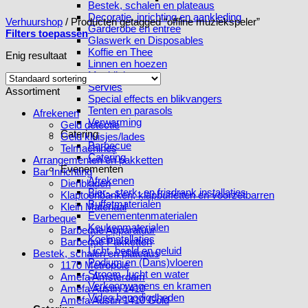
Bestek, schalen en plateaus
Decoratie, inrichting en aankleding
Verhuurshop
/
Producten getagged “offline muziekspeler”
Garderobe en entree
Filters toepassen
Glaswerk en Disposables
Koffie en Thee
Enig resultaat
Linnen en hoezen
Meubilair
Servies
Assortiment
Special effects en blikvangers
Tenten en parasols
Afrekenen
Verwarming
Geld detectie
Catering
Geld kluisjes/lades
Barbecue
Telmachines
Catering
Arrangementen en pakketten
Evenementen
Bar Inrichting
Afrekenen
Dienbladen
Bier-, sterk- en frisdrank installaties
Klaptoonbanken, klapbuffetten en voorzetbarren
Buffetmaterialen
Klein Materiaal
Evenementenmaterialen
Barbeque
Keukenmaterialen
Barbeque Apparatuur
Koelinstallaties
Barbeque Pakketten
Licht, beeld en geluid
Bestek, schalen en plateaus
Podium en (Dans)vloeren
1170 Metropole
Stroom, lucht en water
Amefa Amsterdam
Verkoopwagens en kramen
Amefa Austin 1410
Video benodigdheden
Amefa Austin 1410 Gold