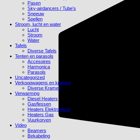
Pasen
Sky-airdancers / Tube’s
Sneeuw
Spellen
Stroom, lucht en water
Lucht
Stroom
Water
Tafels
Diverse Tafels
Tenten en parasols
Accesoires
Harmonica
Parasols
Uncategorized
Verkoopwagens en kramen
Diverse Kramen
Verwarming
Diesel Heaters
Gasflessen
Heaters Elektronisch
Heaters Gas
Vuurkorven
Video
Beamers
Bekabeling