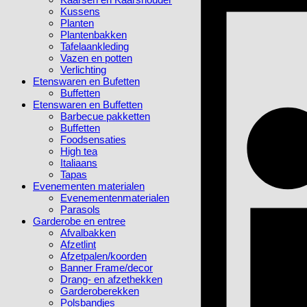
Kussens
Planten
Plantenbakken
Tafelaankleding
Vazen en potten
Verlichting
Etenswaren en Bufetten
Buffetten
Etenswaren en Buffetten
Barbecue pakketten
Buffetten
Foodsensaties
High tea
Italiaans
Tapas
Evenementen materialen
Evenementenmaterialen
Parasols
Garderobe en entree
Afvalbakken
Afzetlint
Afzetpalen/koorden
Banner Frame/decor
Drang- en afzethekken
Garderoberekken
Polsbandjes