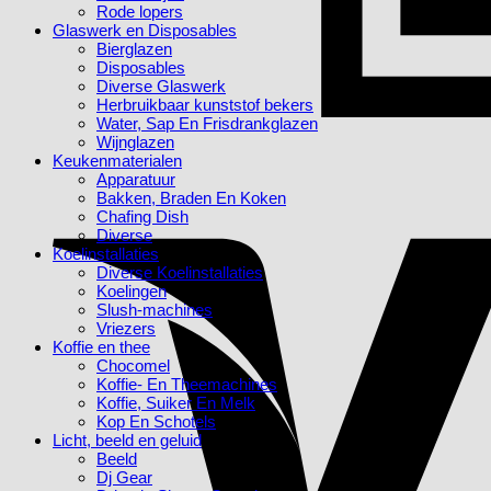
Rode lopers
Glaswerk en Disposables
Bierglazen
Disposables
Diverse Glaswerk
Herbruikbaar kunststof bekers
Water, Sap En Frisdrankglazen
Wijnglazen
Keukenmaterialen
Apparatuur
Bakken, Braden En Koken
Chafing Dish
Diverse
Koelinstallaties
Diverse Koelinstallaties
Koelingen
Slush-machines
Vriezers
Koffie en thee
Chocomel
Koffie- En Theemachines
Koffie, Suiker En Melk
Kop En Schotels
Licht, beeld en geluid
Beeld
Dj Gear