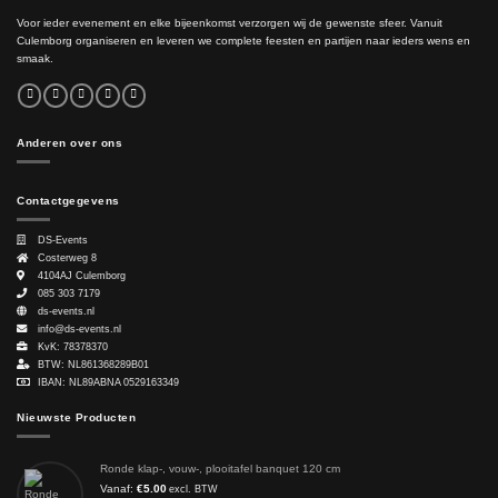
Voor ieder evenement en elke bijeenkomst verzorgen wij de gewenste sfeer. Vanuit
Culemborg organiseren en leveren we complete feesten en partijen naar ieders wens en
smaak.
Anderen over ons
Contactgegevens
DS-Events
Costerweg 8
4104AJ
Culemborg
085 303 7179
ds-events.nl
info@ds-events.nl
KvK: 78378370
BTW: NL861368289B01
IBAN: NL89ABNA 0529163349
Nieuwste Producten
Ronde klap-, vouw-, plooitafel banquet 120 cm
Vanaf:
€
5.00
excl. BTW