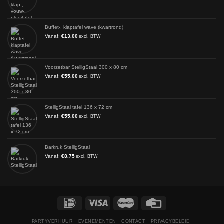
Buffet-, klaptafel wave (kwartrond)
Vanaf:
€
13.00
excl. BTW
Voorzetbar StelligStaal 300 x 80 cm
Vanaf:
€
55.00
excl. BTW
StelligStaal tafel 136 x 72 cm
Vanaf:
€
55.00
excl. BTW
Barkruk StelligStaal
Vanaf:
€
8.75
excl. BTW
PARTYVERHUUR
EVENEMENTEN
CONTACT
PRIVACYBELEID