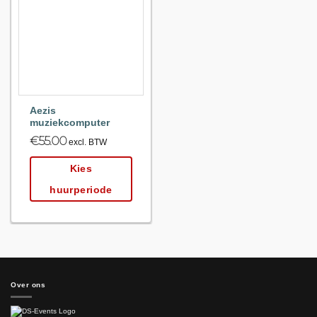
Maak
favoriet!
Aezis
muziekcomputer
€
55.00
excl. BTW
Kies
huurperiode
Over ons