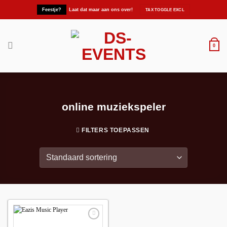
Ga
Feestje?
Laat dat maar aan ons over!
naar
inhoud
0
online muziekspeler
FILTERS TOEPASSEN