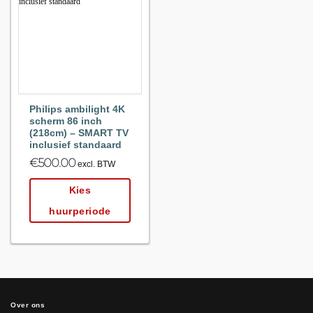
Maak
favoriet!
Philips ambilight 4K
scherm 86 inch
(218cm) – SMART TV
inclusief standaard
€
500.00
excl. BTW
Kies
huurperiode
Over ons