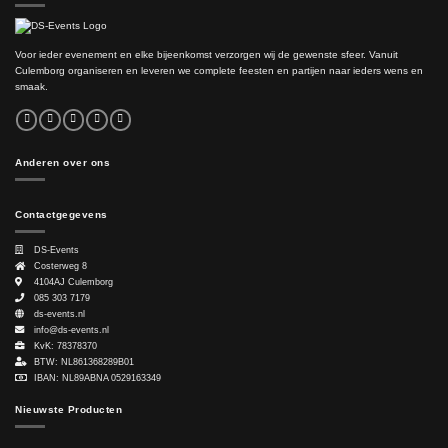
Voor ieder evenement en elke bijeenkomst verzorgen wij de gewenste sfeer. Vanuit
Culemborg organiseren en leveren we complete feesten en partijen naar ieders wens en
smaak.
Anderen over ons
Contactgegevens
DS-Events
Costerweg 8
4104AJ
Culemborg
085 303 7179
ds-events.nl
info@ds-events.nl
KvK: 78378370
BTW: NL861368289B01
IBAN: NL89ABNA 0529163349
Nieuwste Producten