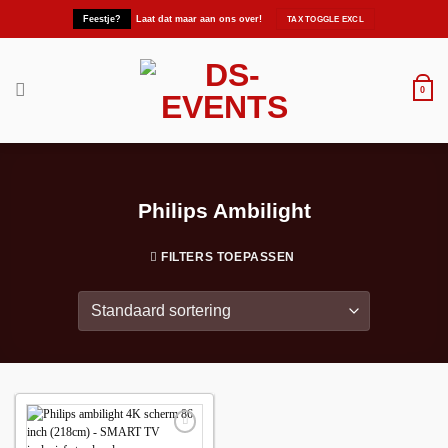
Ga
Feestje?
Laat dat maar aan ons over!
naar
inhoud
0
Philips Ambilight
FILTERS TOEPASSEN