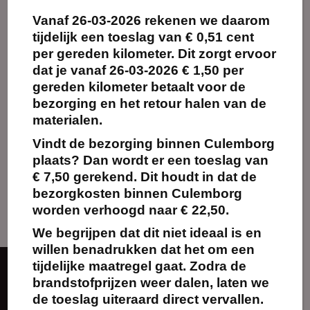
Maak
Vanaf
26-03-2026
rekenen we daarom
favoriet!
tijdelijk een toeslag van
€ 0,51 cent
per gereden kilometer.
Dit zorgt ervoor
dat je vanaf 26-03-2026 € 1,50 per
gereden kilometer betaalt voor de
bezorging en het retour halen van de
Chocoladefontein 6
lagen
materialen.
€
52.80
excl. BTW
Vindt de bezorging binnen Culemborg
plaats? Dan wordt er een toeslag van
Kies
€ 7,50 gerekend. Dit houdt in dat de
huurperiode
bezorgkosten binnen Culemborg
worden verhoogd naar € 22,50.
We begrijpen dat dit niet ideaal is en
willen benadrukken dat het om een
tijdelijke maatregel gaat. Zodra de
Over ons
brandstofprijzen weer dalen, laten we
de toeslag uiteraard direct vervallen.