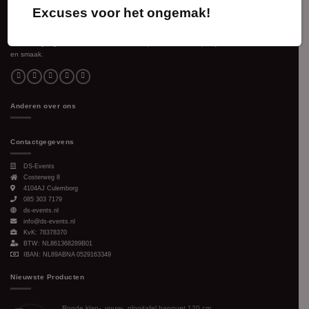
Excuses voor het ongemak!
Voor ieder evenement en elke bijeenkomst verzorgen wij de gewenste sfeer. Vanuit
Culemborg organiseren en leveren we complete feesten en partijen naar ieders wens
en smaak.
Anderen over ons
Contactgegevens
DS-Events
Costerweg 8
4104AJ
Culemborg
085 303 7179
ds-events.nl
info@ds-events.nl
KvK: 78378370
BTW: NL861368289B01
IBAN: NL89ABNA 0529163349
Nieuwste Producten
Ronde klap-, vouw-, plooitafel banquet 120 cm