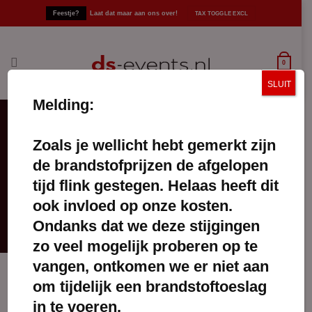
Ga
Feestje?
Laat dat maar aan ons over!
naar
inhoud
0
SLUIT
Melding:
Zoals je wellicht hebt gemerkt zijn
professionele fontein
de brandstofprijzen de afgelopen
FILTERS TOEPASSEN
tijd flink gestegen. Helaas heeft dit
ook invloed op onze kosten.
Ondanks dat we deze stijgingen
zo veel mogelijk proberen op te
vangen, ontkomen we er niet aan
om tijdelijk een brandstoftoeslag
in te voeren.