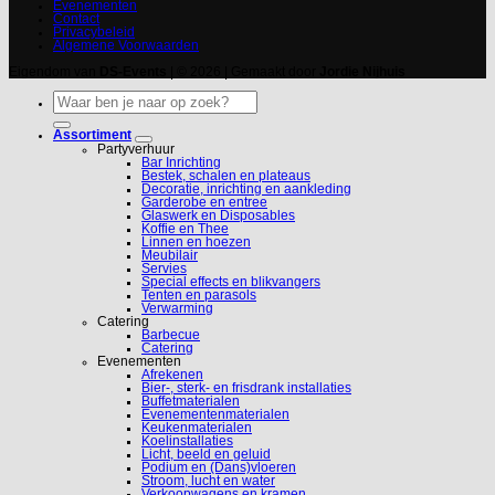
Evenementen
Contact
Privacybeleid
Algemene Voorwaarden
Eigendom van
DS-Events
| © 2026 | Gemaakt door
Jordie Nijhuis
Zoeken
naar:
Assortiment
Partyverhuur
Bar Inrichting
Bestek, schalen en plateaus
Decoratie, inrichting en aankleding
Garderobe en entree
Glaswerk en Disposables
Koffie en Thee
Linnen en hoezen
Meubilair
Servies
Special effects en blikvangers
Tenten en parasols
Verwarming
Catering
Barbecue
Catering
Evenementen
Afrekenen
Bier-, sterk- en frisdrank installaties
Buffetmaterialen
Evenementenmaterialen
Keukenmaterialen
Koelinstallaties
Licht, beeld en geluid
Podium en (Dans)vloeren
Stroom, lucht en water
Verkoopwagens en kramen