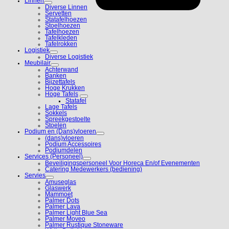
Linnen
Diverse Linnen
Servetten
Statafelhoezen
Stoelhoezen
Tafelhoezen
Tafelkleden
Tafelrokken
Logistiek
Diverse Logistiek
Meubilair
Achterwand
Banken
Bijzettafels
Hoge Krukken
Hoge Tafels
Statafel
Lage Tafels
Sokkels
Spreekgestoelte
Stoelen
Podium en (Dans)vloeren
(dans)vloeren
Podium Accessoires
Podiumdelen
Services (Personeel)
Beveiligingspersoneel Voor Horeca En/of Evenementen
Catering Medewerkers (bediening)
Servies
Amuseglas
Glaswerk
Mammoet
Palmer Dots
Palmer Lava
Palmer Light Blue Sea
Palmer Moveo
Palmer Rustique Stoneware