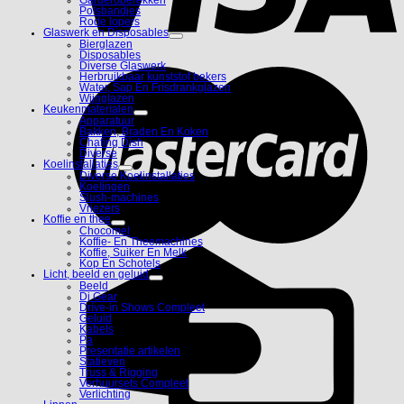
Polsbandjes
Rode lopers
Glaswerk en Disposables
Bierglazen
Disposables
Diverse Glaswerk
Herbruikbaar kunststof bekers
Water, Sap En Frisdrankglazen
Wijnglazen
Keukenmaterialen
Apparatuur
Bakken, Braden En Koken
Chafing Dish
Diverse
Koelinstallaties
Diverse Koelinstallaties
Koelingen
Slush-machines
Vriezers
Koffie en thee
Chocomel
Koffie- En Theemachines
Koffie, Suiker En Melk
Kop En Schotels
Licht, beeld en geluid
Beeld
Dj Gear
Drive-in Shows Compleet
Geluid
Kabels
Pa
Presentatie artikelen
Statieven
Truss & Rigging
Verhuursets Compleet
Verlichting