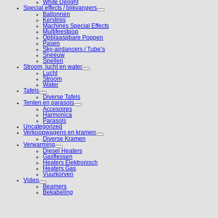
White Delight
Special effects / blikvangers
Ballonnen
Kerstmis
Machines Special Effects
Multifeestpop
Opblaaspbare Poppen
Pasen
Sky-airdancers / Tube’s
Sneeuw
Spellen
Stroom, lucht en water
Lucht
Stroom
Water
Tafels
Diverse Tafels
Tenten en parasols
Accesoires
Harmonica
Parasols
Uncategorized
Verkoopwagens en kramen
Diverse Kramen
Verwarming
Diesel Heaters
Gasflessen
Heaters Elektronisch
Heaters Gas
Vuurkorven
Video
Beamers
Bekabeling