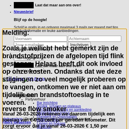
Ga
Feestje?
Laat dat maar aan ons over!
naar
inhoud
Nieuwsbrief
Blijf op de hoogte!
Schrijf je gratis in en ontvang maximaal 3 mails per maand met tips,
Melding:
productinformatie en leuke aanbiedingen.
Zoals je wellicht hebt gemerkt zijn de
Je gegevens zijn veilig
brandstofprijzen de afgelopen tijd flink
gestegen. Helaas heeft dit ook invloed
Feestje?
Laat dat maar aan ons over!
op onze kosten. Ondanks dat we deze
stijgingen zo veel mogelijk proberen op
te vangen, ontkomen we er niet aan om
tijdelijk een brandstoftoeslag in te
Assortiment
Partyverhuur
voeren.
Bar Inrichting
Bestek, schalen en plateaus
reverse flow smoker
Decoratie, inrichting en aankleding
Vanaf
26-03-2026
rekenen we daarom tijdelijk een
Garderobe en entree
Glaswerk en Disposables
toeslag van
€ 0,51 cent per gereden kilometer.
Dit
Verhuurshop
/
Producten getagged “reverse flow smoker”
Koffie en Thee
Filters toepassen
Linnen en hoezen
zorgt ervoor dat je vanaf 26-03-2026 € 1,50 per
Meubilair