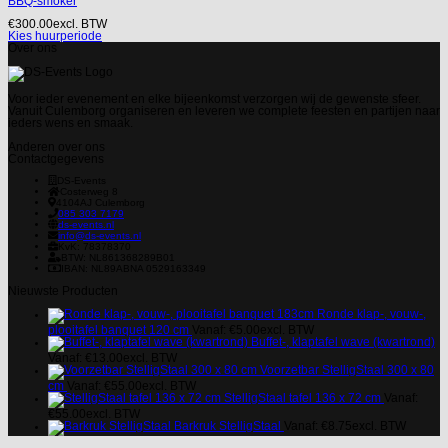
BBQ-smoker
€
300.00
excl. BTW
Kies huurperiode
Over ons
Voor ieder evenement en elke bijeenkomst verzorgen wij de gewenste sfeer.
Vanuit Culemborg organiseren en leveren we complete feesten en partijen naar
ieders wens en smaak.
Anderen over ons
Contactgegevens
DS-Events
Costerweg 8
4104AJ
Culemborg
085 303 7179
ds-events.nl
info@ds-events.nl
KvK: 78378370
BTW: NL861368289B01
IBAN: NL89ABNA 0529163349
Nieuwste Producten
Ronde klap-, vouw-,
plooitafel banquet 120 cm
Vanaf:
€
5.00
excl. BTW
Buffet-, klaptafel wave (kwartrond)
Vanaf:
€
13.00
excl. BTW
Voorzetbar StelligStaal 300 x 80
cm
Vanaf:
€
55.00
excl. BTW
StelligStaal tafel 136 x 72 cm
Vanaf:
€
55.00
excl. BTW
Barkruk StelligStaal
Vanaf:
€
8.75
excl. BTW