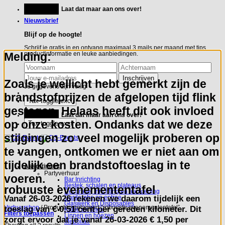
Ga
Feestje?
Laat dat maar aan ons over!
naar
inhoud
Nieuwsbrief
Blijf op de hoogte!
Schrijf je gratis in en ontvang maximaal 3 mails per maand met tips,
Melding:
productinformatie en leuke aanbiedingen.
Zoals je wellicht hebt gemerkt zijn de
Je gegevens zijn veilig
brandstofprijzen de afgelopen tijd flink
gestegen. Helaas heeft dit ook invloed
Feestje?
Laat dat maar aan ons over!
op onze kosten. Ondanks dat we deze
stijgingen zo veel mogelijk proberen op
te vangen, ontkomen we er niet aan om
tijdelijk een brandstoftoeslag in te
Assortiment
Partyverhuur
voeren.
Bar Inrichting
Bestek, schalen en plateaus
robuuste evenemententafel
Decoratie, inrichting en aankleding
Vanaf
26-03-2026
rekenen we daarom tijdelijk een
Garderobe en entree
Glaswerk en Disposables
toeslag van
€ 0,51 cent per gereden kilometer.
Dit
Verhuurshop
/
Producten getagged “robuuste evenemententafel”
Koffie en Thee
Filters toepassen
Linnen en hoezen
zorgt ervoor dat je vanaf 26-03-2026 € 1,50 per
Meubilair