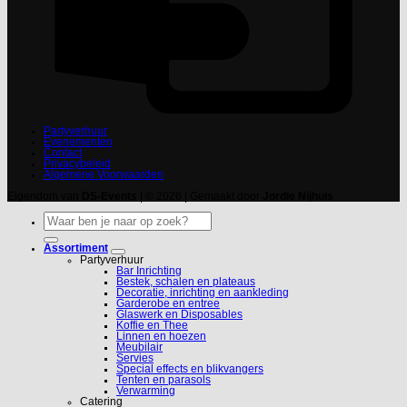
Partyverhuur
Evenementen
Contact
Privacybeleid
Algemene Voorwaarden
Eigendom van
DS-Events
| © 2026 | Gemaakt door
Jordie Nijhuis
Zoeken
naar:
Assortiment
Partyverhuur
Bar Inrichting
Bestek, schalen en plateaus
Decoratie, inrichting en aankleding
Garderobe en entree
Glaswerk en Disposables
Koffie en Thee
Linnen en hoezen
Meubilair
Servies
Special effects en blikvangers
Tenten en parasols
Verwarming
Catering