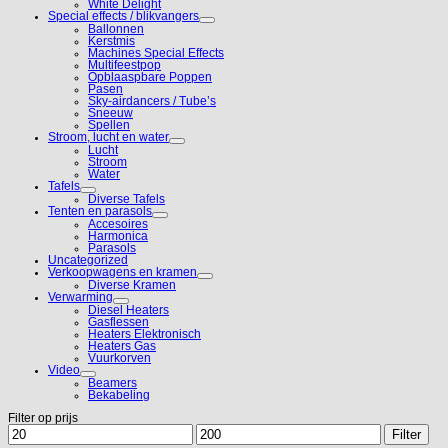
White Delight
Special effects / blikvangers
Ballonnen
Kerstmis
Machines Special Effects
Multifeestpop
Opblaaspbare Poppen
Pasen
Sky-airdancers / Tube’s
Sneeuw
Spellen
Stroom, lucht en water
Lucht
Stroom
Water
Tafels
Diverse Tafels
Tenten en parasols
Accesoires
Harmonica
Parasols
Uncategorized
Verkoopwagens en kramen
Diverse Kramen
Verwarming
Diesel Heaters
Gasflessen
Heaters Elektronisch
Heaters Gas
Vuurkorven
Video
Beamers
Bekabeling
Filter op prijs
Min.
Max.
Filter
prijs
prijs