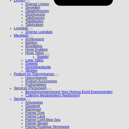
Linnen
Diverse Linnen
Servetten
Statafelhoezen
Stoelhoezen
Tafelhoezen
Tafelkleden
Tafelrokken
Logistiek
Diverse Logistiek
Meubilair
Achterwand
Banken
Bijzettafels
Hoge Krukken
Hoge Tafels
Statafel
Lage Tafels
Sokkels
Spreekgestoelte
Stoelen
Podium en (Dans)vloeren
(dans)vloeren
Podium Accessoires
Podiumdelen
Services (Personeel)
Beveiligingspersoneel Voor Horeca En/of Evenementen
Catering Medewerkers (bediening)
Servies
Amuseglas
Glaswerk
Mammoet
Palmer Dots
Palmer Lava
Palmer Light Blue Sea
Palmer Moveo
Palmer Rustique Stoneware