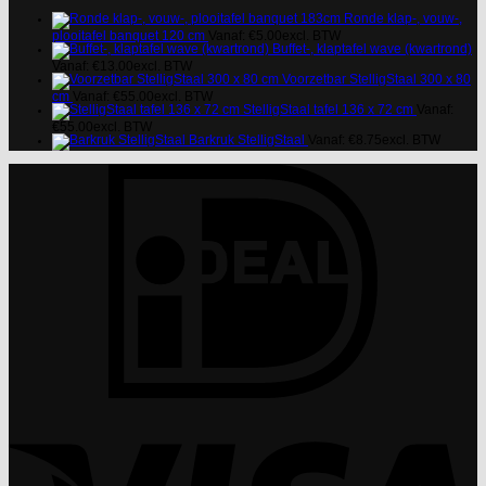
Ronde klap-, vouw-,
plooitafel banquet 120 cm
Vanaf:
€
5.00
excl. BTW
Buffet-, klaptafel wave (kwartrond)
Vanaf:
€
13.00
excl. BTW
Voorzetbar StelligStaal 300 x 80
cm
Vanaf:
€
55.00
excl. BTW
StelligStaal tafel 136 x 72 cm
Vanaf:
€
55.00
excl. BTW
Barkruk StelligStaal
Vanaf:
€
8.75
excl. BTW