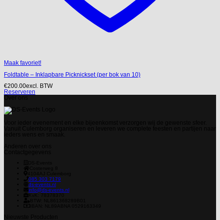
Maak favoriet!
Foldtable – Inklapbare Picknickset (per bok van 10)
€
200.00
excl. BTW
Reserveren
Over ons
Voor ieder evenement en elke bijeenkomst verzorgen wij de gewenste sfeer.
Vanuit Culemborg organiseren en leveren we complete feesten en partijen naar
ieders wens en smaak.
Anderen over ons
Contactgegevens
DS-Events
Costerweg 8
4104AJ
Culemborg
085 303 7179
ds-events.nl
info@ds-events.nl
KvK: 78378370
BTW: NL861368289B01
IBAN: NL89ABNA 0529163349
Nieuwste Producten