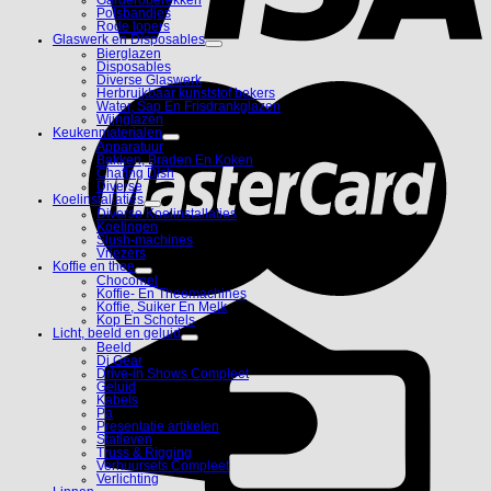
Polsbandjes
Rode lopers
Glaswerk en Disposables
Bierglazen
Disposables
Diverse Glaswerk
Herbruikbaar kunststof bekers
Water, Sap En Frisdrankglazen
Wijnglazen
Keukenmaterialen
Apparatuur
Bakken, Braden En Koken
Chafing Dish
Diverse
Koelinstallaties
Diverse Koelinstallaties
Koelingen
Slush-machines
Vriezers
Koffie en thee
Chocomel
Koffie- En Theemachines
Koffie, Suiker En Melk
Kop En Schotels
Licht, beeld en geluid
Beeld
Dj Gear
Drive-in Shows Compleet
Geluid
Kabels
Pa
Presentatie artikelen
Statieven
Truss & Rigging
Verhuursets Compleet
Verlichting