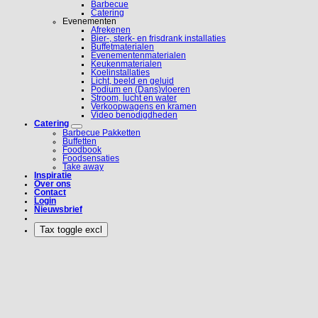
Barbecue
Catering
Evenementen
Afrekenen
Bier-, sterk- en frisdrank installaties
Buffetmaterialen
Evenementenmaterialen
Keukenmaterialen
Koelinstallaties
Licht, beeld en geluid
Podium en (Dans)vloeren
Stroom, lucht en water
Verkoopwagens en kramen
Video benodigdheden
Catering
Barbecue Pakketten
Buffetten
Foodbook
Foodsensaties
Take away
Inspiratie
Over ons
Contact
Login
Nieuwsbrief