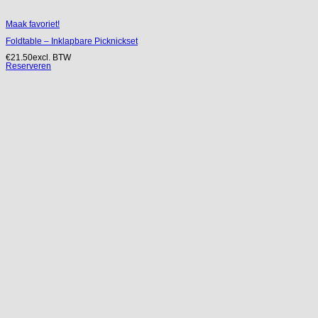
Maak favoriet!
Foldtable – Inklapbare Picknickset
€
21.50
excl. BTW
Reserveren