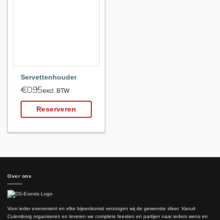
Maak
favoriet!
Servettenhouder
€
0.95
excl. BTW
Reserveren
Over ons
Voor ieder evenement en elke bijeenkomst verzorgen wij de gewenste sfeer. Vanuit
Culemborg organiseren en leveren we complete feesten en partijen naar ieders wens en