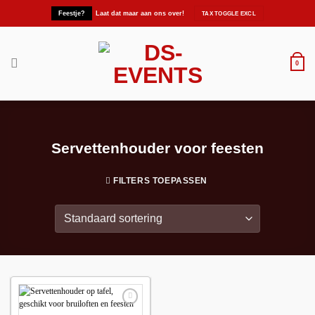
Ga
Feestje?
Laat dat maar aan ons over!
naar
inhoud
0
Servettenhouder voor feesten
FILTERS TOEPASSEN