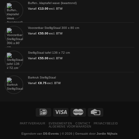
Buffet-, klaptafel wave (kwartrond)
Vanaf:
€
13.00
excl. BTW
Voorzetbar StelligStaal 300 x 80 cm
Vanaf:
€
55.00
excl. BTW
StelligStaal tafel 136 x 72 cm
Vanaf:
€
55.00
excl. BTW
Barkruk StelligStaal
Vanaf:
€
8.75
excl. BTW
PARTYVERHUUR
EVENEMENTEN
CONTACT
PRIVACYBELEID
ALGEMENE VOORWAARDEN
Eigendom van
DS-Events
| © 2026 | Gemaakt door
Jordie Nijhuis