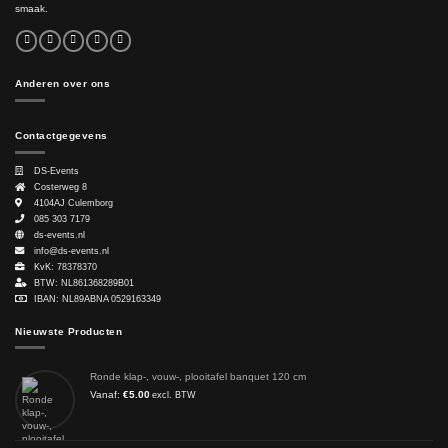
smaak.
Anderen over ons
Contactgegevens
DS-Events
Costerweg 8
4104AJ
Culemborg
085 303 7179
ds-events.nl
info@ds-events.nl
KvK: 78378370
BTW: NL861368289B01
IBAN: NL89ABNA 0529163349
Nieuwste Producten
Ronde klap-, vouw-, plooitafel banquet 120 cm
Vanaf:
€
5.00
excl. BTW