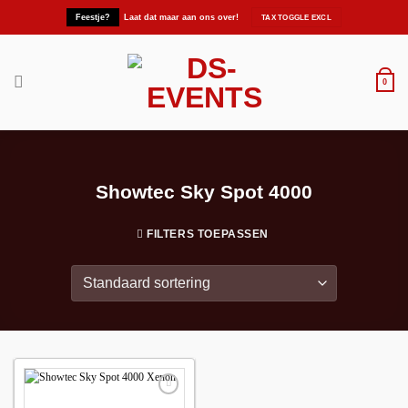
Ga
Feestje?
Laat dat maar aan ons over!
naar
inhoud
0
Showtec Sky Spot 4000
FILTERS TOEPASSEN