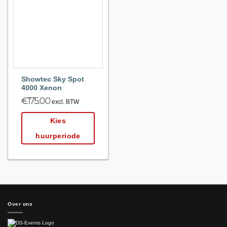
Maak
favoriet!
Showtec Sky Spot
4000 Xenon
€
175.00
excl. BTW
Kies
huurperiode
Over ons