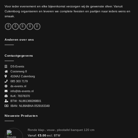
Voor ieder evenement en elke bijeenkomst verzorgen wij de gewenste sfeer. Vanuit
Culemborg organiseren en leveren we complete feesten en partijen naar ieders wens en
smaak.
Anderen over ons
Contactgegevens
DS-Events
Costerweg 8
4104AJ
Culemborg
085 303 7179
ds-events.nl
info@ds-events.nl
KvK: 78378370
BTW: NL861368289B01
IBAN: NL89ABNA 0529163349
Nieuwste Producten
Ronde klap-, vouw-, plooitafel banquet 120 cm
Vanaf:
€
5.00
excl. BTW