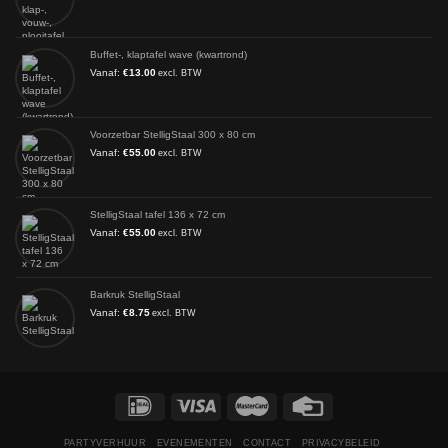
Buffet-, klaptafel wave (kwartrond)
Vanaf:
€
13.00
excl. BTW
Voorzetbar StelligStaal 300 x 80 cm
Vanaf:
€
55.00
excl. BTW
StelligStaal tafel 136 x 72 cm
Vanaf:
€
55.00
excl. BTW
Barkruk StelligStaal
Vanaf:
€
8.75
excl. BTW
PARTYVERHUUR
EVENEMENTEN
CONTACT
PRIVACYBELEID