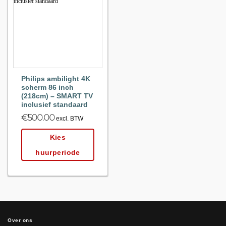
Maak
favoriet!
Philips ambilight 4K
scherm 86 inch
(218cm) – SMART TV
inclusief standaard
€
500.00
excl. BTW
Kies
huurperiode
Over ons