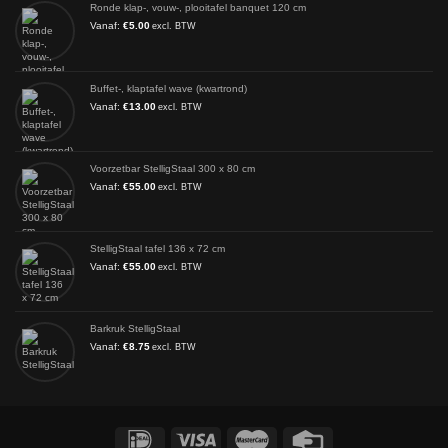
Ronde klap-, vouw-, plooitafel banquet 120 cm
Vanaf:
€
5.00
excl. BTW
Buffet-, klaptafel wave (kwartrond)
Vanaf:
€
13.00
excl. BTW
Voorzetbar StelligStaal 300 x 80 cm
Vanaf:
€
55.00
excl. BTW
StelligStaal tafel 136 x 72 cm
Vanaf:
€
55.00
excl. BTW
Barkruk StelligStaal
Vanaf:
€
8.75
excl. BTW