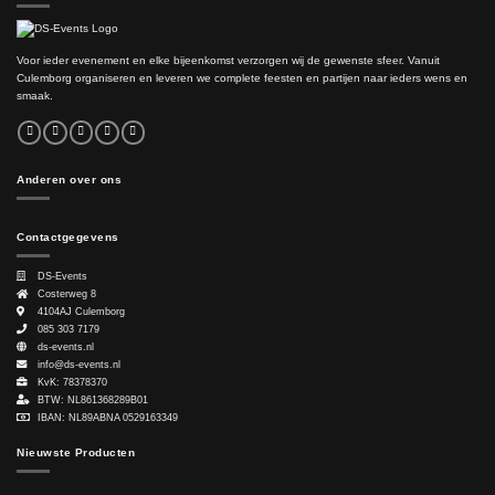
Voor ieder evenement en elke bijeenkomst verzorgen wij de gewenste sfeer. Vanuit
Culemborg organiseren en leveren we complete feesten en partijen naar ieders wens en
smaak.
Anderen over ons
Contactgegevens
DS-Events
Costerweg 8
4104AJ
Culemborg
085 303 7179
ds-events.nl
info@ds-events.nl
KvK: 78378370
BTW: NL861368289B01
IBAN: NL89ABNA 0529163349
Nieuwste Producten