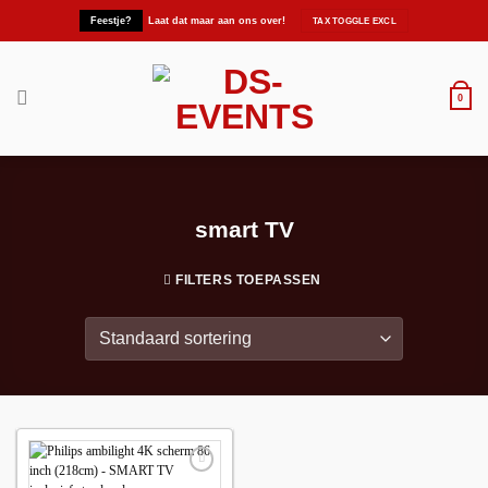
Ga
Feestje?
Laat dat maar aan ons over!
naar
inhoud
0
smart TV
FILTERS TOEPASSEN