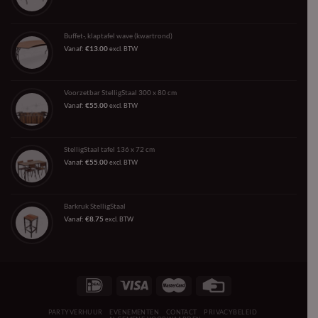
Buffet-, klaptafel wave (kwartrond)
Vanaf:
€
13.00
excl. BTW
Voorzetbar StelligStaal 300 x 80 cm
Vanaf:
€
55.00
excl. BTW
StelligStaal tafel 136 x 72 cm
Vanaf:
€
55.00
excl. BTW
Barkruk StelligStaal
Vanaf:
€
8.75
excl. BTW
PARTYVERHUUR
EVENEMENTEN
CONTACT
PRIVACYBELEID