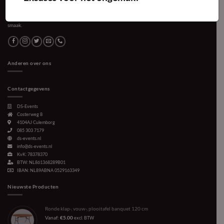
Voor ieder evenement en elke bijeenkomst verzorgen wij de gewenste sfeer. Vanuit
Culemborg organiseren en leveren we complete feesten en partijen naar ieders wens en
smaak.
Anderen over ons
Contactgegevens
DS-Events
Costerweg 8
4104AJ
Culemborg
085 303 7179
ds-events.nl
info@ds-events.nl
KvK: 78378370
BTW: NL861368289B01
IBAN: NL89ABNA 0529163349
Nieuwste Producten
Ronde klap-, vouw-, plooitafel banquet 120 cm
Vanaf:
€
5.00
excl. BTW