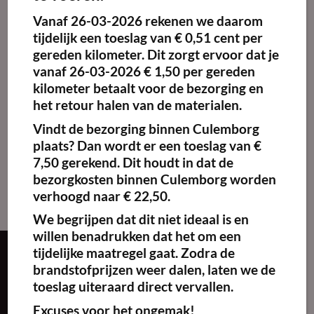
Vanaf
26-03-2026
rekenen we daarom
Maak
favoriet!
tijdelijk een toeslag van
€ 0,51 cent per
gereden kilometer.
Dit zorgt ervoor dat je
vanaf 26-03-2026 € 1,50 per gereden
kilometer betaalt voor de bezorging en
het retour halen van de materialen.
Hendi Soepketel
UNIQ Wit – 8L
Vindt de bezorging binnen Culemborg
€
16.95
excl. BTW
plaats? Dan wordt er een toeslag van €
7,50 gerekend. Dit houdt in dat de
Reserveren
bezorgkosten binnen Culemborg worden
verhoogd naar € 22,50.
We begrijpen dat dit niet ideaal is en
willen benadrukken dat het om een
tijdelijke maatregel gaat. Zodra de
Over ons
brandstofprijzen weer dalen, laten we de
toeslag uiteraard direct vervallen.
Excuses voor het ongemak!