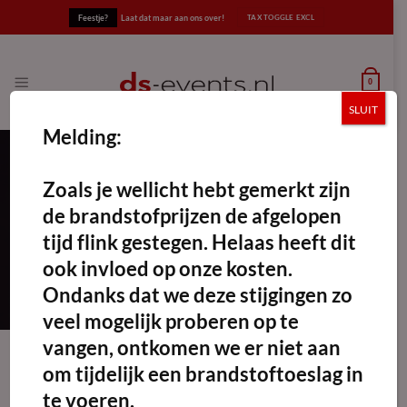
Ga
Feestje?
Laat dat maar aan ons over!
naar
inhoud
0
SLUIT
Melding:
Zoals je wellicht hebt gemerkt zijn
Soepketel huren
de brandstofprijzen de afgelopen
FILTERS TOEPASSEN
tijd flink gestegen. Helaas heeft dit
ook invloed op onze kosten.
Ondanks dat we deze stijgingen zo
veel mogelijk proberen op te
vangen, ontkomen we er niet aan
om tijdelijk een brandstoftoeslag in
te voeren.