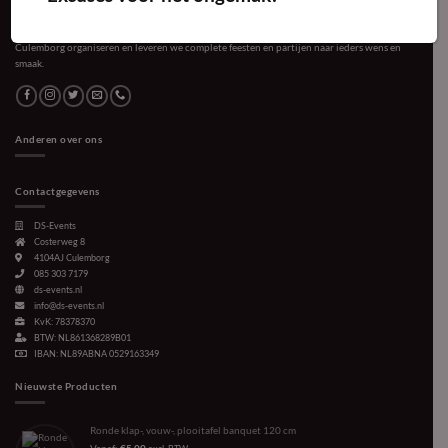
Voor ieder evenement en elke bijeenkomst verzorgen wij de gewenste sfeer. Vanuit
Culemborg organiseren en leveren we complete feesten en partijen naar ieders wens en
smaak.
Anderen over ons
Contactgegevens
DS-Events
Costerweg 8
4104AJ
Culemborg
085 303 7179
ds-events.nl
info@ds-events.nl
KvK: 78378370
BTW: NL861368289B01
IBAN: NL89ABNA 0529163349
Nieuwste Producten
Ronde klap-, vouw-, plooitafel banquet 120 cm