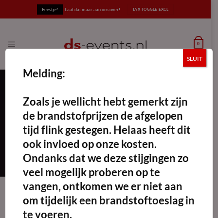
Ga
Feestje?
Laat dat maar aan ons over!
naar
inhoud
0
SLUIT
Melding:
Zoals je wellicht hebt gemerkt zijn
stoofpot
de brandstofprijzen de afgelopen
FILTERS TOEPASSEN
tijd flink gestegen. Helaas heeft dit
ook invloed op onze kosten.
Ondanks dat we deze stijgingen zo
veel mogelijk proberen op te
vangen, ontkomen we er niet aan
om tijdelijk een brandstoftoeslag in
te voeren.