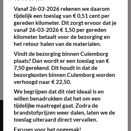
Vanaf
26-03-2026
rekenen we daarom
Maak
favoriet!
tijdelijk een toeslag van
€ 0,51 cent per
gereden kilometer.
Dit zorgt ervoor dat je
vanaf 26-03-2026 € 1,50 per gereden
kilometer betaalt voor de bezorging en
het retour halen van de materialen.
BBQ-smoker
€
300.00
excl. BTW
Vindt de bezorging binnen Culemborg
plaats? Dan wordt er een toeslag van €
Kies
7,50 gerekend. Dit houdt in dat de
huurperiode
bezorgkosten binnen Culemborg worden
verhoogd naar € 22,50.
We begrijpen dat dit niet ideaal is en
willen benadrukken dat het om een
tijdelijke maatregel gaat. Zodra de
brandstofprijzen weer dalen, laten we de
Over ons
toeslag uiteraard direct vervallen.
Excuses voor het ongemak!