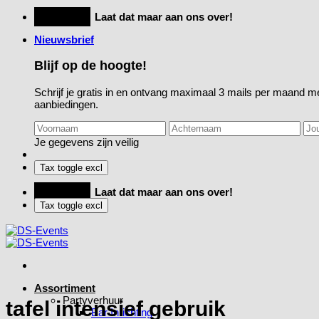
Ga
Feestje?
Laat dat maar aan ons over!
naar
Nieuwsbrief
inhoud
Blijf op de hoogte!
Schrijf je gratis in en ontvang maximaal 3 mails per maand me
aanbiedingen.
Je gegevens zijn veilig
Feestje?
Laat dat maar aan ons over!
Assortiment
Partyverhuur
tafel intensief gebruik
Bar Inrichting