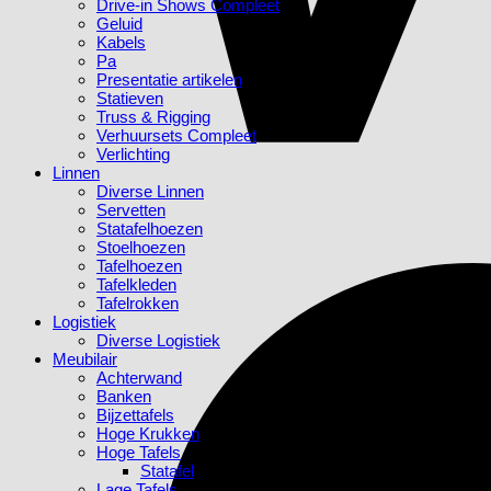
Drive-in Shows Compleet
Geluid
Kabels
Pa
Presentatie artikelen
Statieven
Truss & Rigging
Verhuursets Compleet
Verlichting
Linnen
Diverse Linnen
Servetten
Statafelhoezen
Stoelhoezen
Tafelhoezen
Tafelkleden
Tafelrokken
Logistiek
Diverse Logistiek
Meubilair
Achterwand
Banken
Bijzettafels
Hoge Krukken
Hoge Tafels
Statafel
Lage Tafels