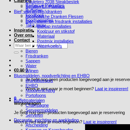
Catering
Chuletero 7038 Steakbestek
Barbecue Pakketten
Schalen En Plateaus
Buffetten
Bier, wijn en (fris)dranken
Foodbook
Alcoholische Dranken Flessen
Foodsensaties
Bier-, sterk- en frisdrank installaties
Take away
Biertap installaties
Inspiratie
Koolzuur en stikstof
Over ons
Materiaal
Contact
Postmix installaties
Zoeken
Waterkoelers
naar:
Bieren
Frisdranken
Sappen
Water
€
0.00
0
Wijnen
Blusmiddelen, noodverlichting en EHBO
Je hebt nog geen producten toegevoegd aan je reserve
Brandblussers
EHBO
Weet je niet waar je moet beginnen?
Laat je inspireren!
Noodverlichting
Portofoons
0
Buffetmaterialen
Winkelwagen
Champagne
Serveermiddelen
Je hebt nog geen producten toegevoegd aan je reservering
Serveren
Decoratie, inrichting en aankleding
Weet je niet waar je moet beginnen?
Laat je inspireren!
Afscheiding
Kaarsen en Kaarshouder