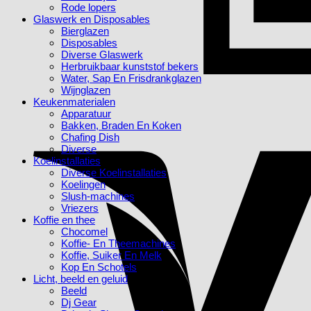
Rode lopers
Glaswerk en Disposables
Bierglazen
Disposables
Diverse Glaswerk
Herbruikbaar kunststof bekers
Water, Sap En Frisdrankglazen
Wijnglazen
Keukenmaterialen
Apparatuur
Bakken, Braden En Koken
Chafing Dish
Diverse
Koelinstallaties
Diverse Koelinstallaties
Koelingen
Slush-machines
Vriezers
Koffie en thee
Chocomel
Koffie- En Theemachines
Koffie, Suiker En Melk
Kop En Schotels
Licht, beeld en geluid
Beeld
Dj Gear