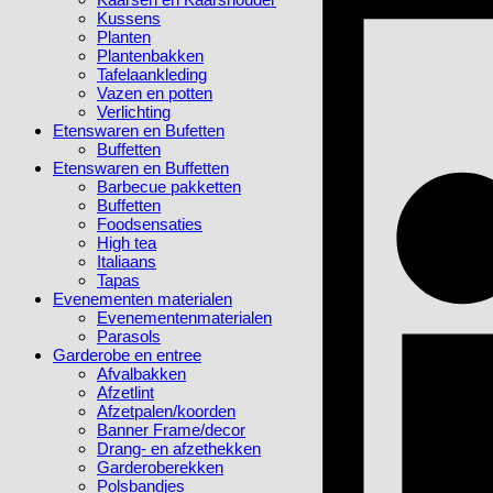
Kussens
Planten
Plantenbakken
Tafelaankleding
Vazen en potten
Verlichting
Etenswaren en Bufetten
Buffetten
Etenswaren en Buffetten
Barbecue pakketten
Buffetten
Foodsensaties
High tea
Italiaans
Tapas
Evenementen materialen
Evenementenmaterialen
Parasols
Garderobe en entree
Afvalbakken
Afzetlint
Afzetpalen/koorden
Banner Frame/decor
Drang- en afzethekken
Garderoberekken
Polsbandjes