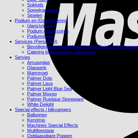
Sokkels
Spreekgestoelte
Stoelen
Podium en (Dans)vloeren
(dans)vloeren
Podium Accessoires
Podiumdelen
Services (Personeel)
Beveiligingspersoneel Voor Horeca En/of Evenemente
Catering Medewerkers (bediening)
Servies
Amuseglas
Glaswerk
Mammoet
Palmer Dots
Palmer Lava
Palmer Light Blue Sea
Palmer Moveo
Palmer Rustique Stoneware
White Delight
Special effects / blikvangers
Ballonnen
Kerstmis
Machines Special Effects
Multifeestpop
Opblaaspbare Poppen