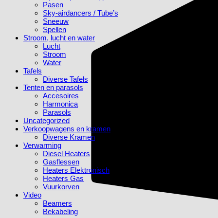
Pasen
Sky-airdancers / Tube’s
Sneeuw
Spellen
Stroom, lucht en water
Lucht
Stroom
Water
Tafels
Diverse Tafels
Tenten en parasols
Accesoires
Harmonica
Parasols
Uncategorized
Verkoopwagens en kramen
Diverse Kramen
Verwarming
Diesel Heaters
Gasflessen
Heaters Elektronisch
Heaters Gas
Vuurkorven
Video
Beamers
Bekabeling