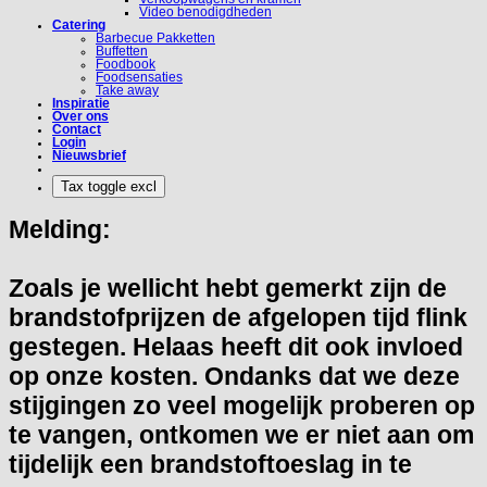
Video benodigdheden
Catering
Barbecue Pakketten
Buffetten
Foodbook
Foodsensaties
Take away
Inspiratie
Over ons
Contact
Login
Nieuwsbrief
Melding:
Zoals je wellicht hebt gemerkt zijn de
brandstofprijzen de afgelopen tijd flink
gestegen. Helaas heeft dit ook invloed
op onze kosten. Ondanks dat we deze
stijgingen zo veel mogelijk proberen op
te vangen, ontkomen we er niet aan om
tijdelijk een brandstoftoeslag in te