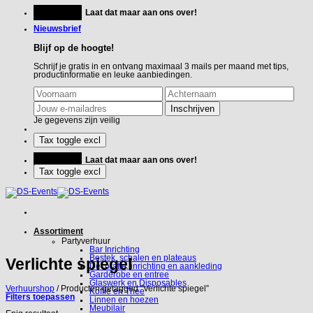
Ga
Feestje?
Laat dat maar aan ons over!
naar
inhoud
Nieuwsbrief
Blijf op de hoogte!
Schrijf je gratis in en ontvang maximaal 3 mails per maand met tips,
productinformatie en leuke aanbiedingen.
Je gegevens zijn veilig
Feestje?
Laat dat maar aan ons over!
Assortiment
Partyverhuur
Bar Inrichting
Bestek, schalen en plateaus
Verlichte spiegel
Decoratie, inrichting en aankleding
Garderobe en entree
Glaswerk en Disposables
Verhuurshop
/
Producten getagged “Verlichte spiegel”
Koffie en Thee
Filters toepassen
Linnen en hoezen
Meubilair