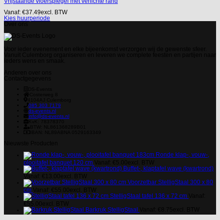
Vrijstaande vloerspiegel met verlichte rand
Vanaf:
€
37.49
excl. BTW
Kies huurperiode
Over ons
Voor ieder evenement en elke bijeenkomst verzorgen wij de gewenste sfeer.
Vanuit Culemborg organiseren en leveren we complete feesten en partijen naar
ieders wens en smaak.
Anderen over ons
Contactgegevens
DS-Events
Costerweg 8
4104AJ
Culemborg
085 303 7179
ds-events.nl
info@ds-events.nl
KvK: 78378370
BTW: NL861368289B01
IBAN: NL89ABNA 0529163349
Nieuwste Producten
Ronde klap-, vouw-,
plooitafel banquet 120 cm
Vanaf:
€
5.00
excl. BTW
Buffet-, klaptafel wave (kwartrond)
Vanaf:
€
13.00
excl. BTW
Voorzetbar StelligStaal 300 x 80
cm
Vanaf:
€
55.00
excl. BTW
StelligStaal tafel 136 x 72 cm
Vanaf:
€
55.00
excl. BTW
Barkruk StelligStaal
Vanaf:
€
8.75
excl. BTW