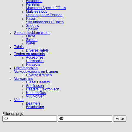
Ballonnen
Kerstmis
Machines Special Effects
Multifeestpop
Opblaaspbare Poppen
Pasen
Sky-airdancers / Tube’s
Sneeuw
Spellen
Stroom, lucht en water
Lucht
Stroom
Water
Tafels
Diverse Tafels
Tenten en parasols
Accesoires
Harmonica
Parasols
Uncategorized
Verkoopwagens en kramen
Diverse Kramen
Verwarming
Diesel Heaters
Gasflessen
Heaters Elektronisch
Heaters Gas
Vuurkorven
Video
Beamers
Bekabeling
Filter op prijs
Min.
Max.
Filter
prijs
prijs