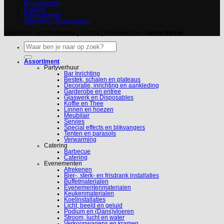
Evenementen
Contact
Privacybeleid
Algemene Voorwaarden
Eigendom van
DS-Events
| © 2026 | Gemaakt door
Jordie Nijhuis
Zoeken
naar:
Assortiment
Partyverhuur
Bar Inrichting
Bestek, schalen en plateaus
Decoratie, inrichting en aankleding
Garderobe en entree
Glaswerk en Disposables
Koffie en Thee
Linnen en hoezen
Meubilair
Servies
Special effects en blikvangers
Tenten en parasols
Verwarming
Catering
Barbecue
Catering
Evenementen
Afrekenen
Bier-, sterk- en frisdrank installaties
Buffetmaterialen
Evenementenmaterialen
Keukenmaterialen
Koelinstallaties
Licht, beeld en geluid
Podium en (Dans)vloeren
Stroom, lucht en water
Verkoopwagens en kramen