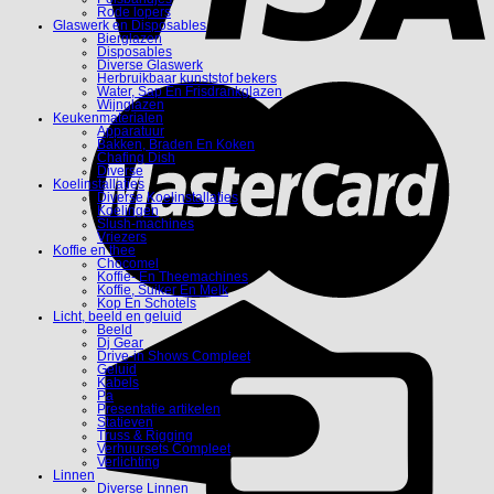
Rode lopers
Glaswerk en Disposables
Bierglazen
Disposables
Diverse Glaswerk
Herbruikbaar kunststof bekers
Water, Sap En Frisdrankglazen
Wijnglazen
Keukenmaterialen
Apparatuur
Bakken, Braden En Koken
Chafing Dish
Diverse
Koelinstallaties
Diverse Koelinstallaties
Koelingen
Slush-machines
Vriezers
Koffie en thee
Chocomel
Koffie- En Theemachines
Koffie, Suiker En Melk
Kop En Schotels
Licht, beeld en geluid
Beeld
Dj Gear
Drive-in Shows Compleet
Geluid
Kabels
Pa
Presentatie artikelen
Statieven
Truss & Rigging
Verhuursets Compleet
Verlichting
Linnen
Diverse Linnen