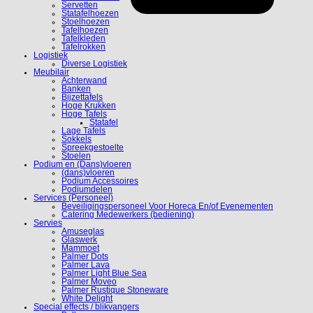
Servetten
Statafelhoezen
Stoelhoezen
Tafelhoezen
Tafelkleden
Tafelrokken
Logistiek
Diverse Logistiek
Meubilair
Achterwand
Banken
Bijzettafels
Hoge Krukken
Hoge Tafels
Statafel
Lage Tafels
Sokkels
Spreekgestoelte
Stoelen
Podium en (Dans)vloeren
(dans)vloeren
Podium Accessoires
Podiumdelen
Services (Personeel)
Beveiligingspersoneel Voor Horeca En/of Evenementen
Catering Medewerkers (bediening)
Servies
Amuseglas
Glaswerk
Mammoet
Palmer Dots
Palmer Lava
Palmer Light Blue Sea
Palmer Moveo
Palmer Rustique Stoneware
White Delight
Special effects / blikvangers