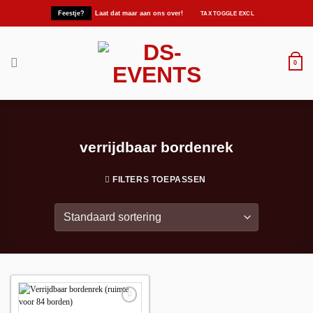
Ga
Feestje?
Laat dat maar aan ons over!
naar
inhoud
0
verrijdbaar bordenrek
FILTERS TOEPASSEN