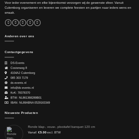
Voor ieder evenement en elke bijeenkomst verzorgen wij de gewenste sfeer. Vanuit
Culemborg organiseren en leveren we complete feesten en partijen naar ieders wens en
smaak.
Anderen over ons
Contactgegevens
DS-Events
Costerweg 8
4104AJ
Culemborg
085 303 7179
ds-events.nl
info@ds-events.nl
KvK: 78378370
BTW: NL861368289B01
IBAN: NL89ABNA 0529163349
Nieuwste Producten
Ronde klap-, vouw-, plooitafel banquet 120 cm
Vanaf:
€
5.00
excl. BTW