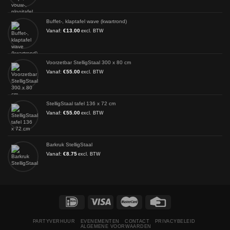
Buffet-, klaptafel wave (kwartrond)
Vanaf:
€
13.00
excl. BTW
Voorzetbar StelligStaal 300 x 80 cm
Vanaf:
€
55.00
excl. BTW
StelligStaal tafel 136 x 72 cm
Vanaf:
€
55.00
excl. BTW
Barkruk StelligStaal
Vanaf:
€
8.75
excl. BTW
PARTYVERHUUR
EVENEMENTEN
CONTACT
PRIVACYBELEID
ALGEMENE VOORWAARDEN