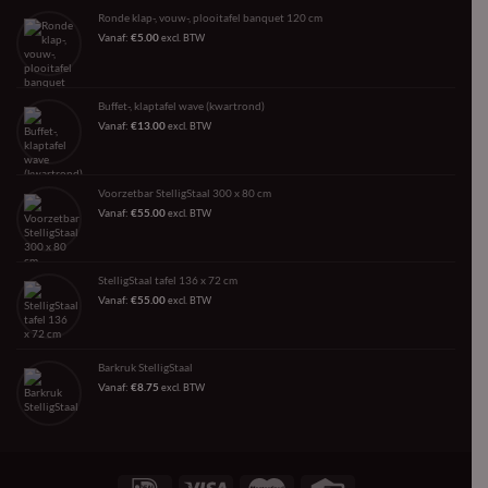
Ronde klap-, vouw-, plooitafel banquet 120 cm
Vanaf:
€
5.00
excl. BTW
Buffet-, klaptafel wave (kwartrond)
Vanaf:
€
13.00
excl. BTW
Voorzetbar StelligStaal 300 x 80 cm
Vanaf:
€
55.00
excl. BTW
StelligStaal tafel 136 x 72 cm
Vanaf:
€
55.00
excl. BTW
Barkruk StelligStaal
Vanaf:
€
8.75
excl. BTW