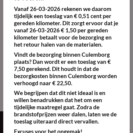
Vanaf
26-03-2026
rekenen we daarom
Maak
favoriet!
tijdelijk een toeslag van
€ 0,51 cent per
gereden kilometer.
Dit zorgt ervoor dat je
vanaf 26-03-2026 € 1,50 per gereden
kilometer betaalt voor de bezorging en
het retour halen van de materialen.
Infrarood
warmhoudlamp
Vindt de bezorging binnen Culemborg
zwart
plaats? Dan wordt er een toeslag van €
€
10.75
excl. BTW
7,50 gerekend. Dit houdt in dat de
Kies
bezorgkosten binnen Culemborg worden
verhoogd naar € 22,50.
huurperiode
We begrijpen dat dit niet ideaal is en
willen benadrukken dat het om een
tijdelijke maatregel gaat. Zodra de
brandstofprijzen weer dalen, laten we de
toeslag uiteraard direct vervallen.
Over ons
Excuses voor het ongemak!