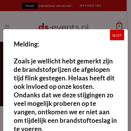
Ga
Feestje?
Laat dat maar aan ons over!
naar
inhoud
0
SLUIT
Melding:
Zoals je wellicht hebt gemerkt zijn
verstelbare hoogte
de brandstofprijzen de afgelopen
FILTERS TOEPASSEN
tijd flink gestegen. Helaas heeft dit
ook invloed op onze kosten.
Ondanks dat we deze stijgingen zo
veel mogelijk proberen op te
vangen, ontkomen we er niet aan
om tijdelijk een brandstoftoeslag in
te voeren.