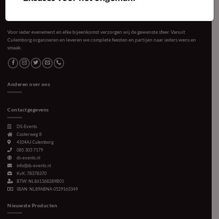
Voor ieder evenement en elke bijeenkomst verzorgen wij de gewenste sfeer. Vanuit
Culemborg organiseren en leveren we complete feesten en partijen naar ieders wens en
smaak.
Anderen over ons
Contactgegevens
DS-Events
Costerweg 8
4104AJ
Culemborg
085 303 7179
ds-events.nl
info@ds-events.nl
KvK: 78378370
BTW: NL861368289B01
IBAN: NL89ABNA 0529163349
Nieuwste Producten