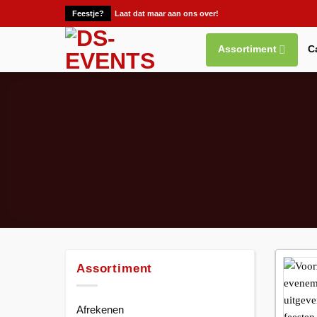
Ga
Feestje?
Laat dat maar aan ons over!
naar
inhoud
Assortiment
C
Assortiment
Afrekenen