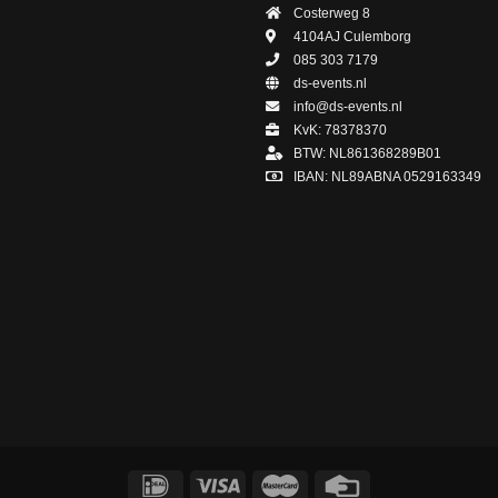
Costerweg 8
4104AJ
Culemborg
085 303 7179
ds-events.nl
info@ds-events.nl
KvK: 78378370
BTW: NL861368289B01
IBAN: NL89ABNA 0529163349