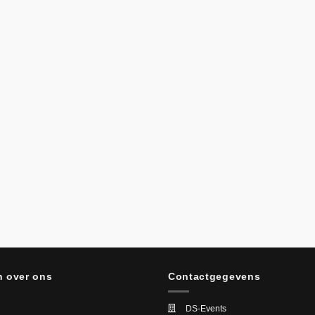
 over ons
Contactgegevens
DS-Events