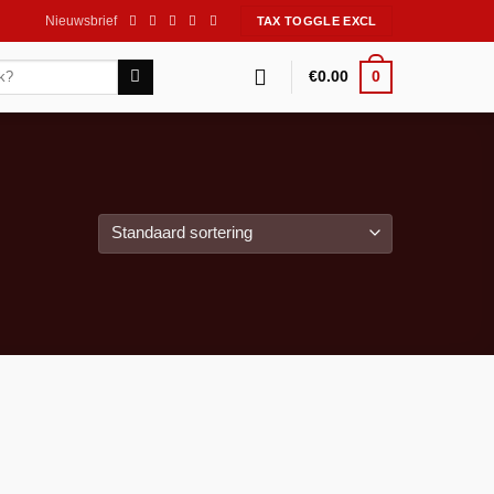
Nieuwsbrief
0
€
0.00