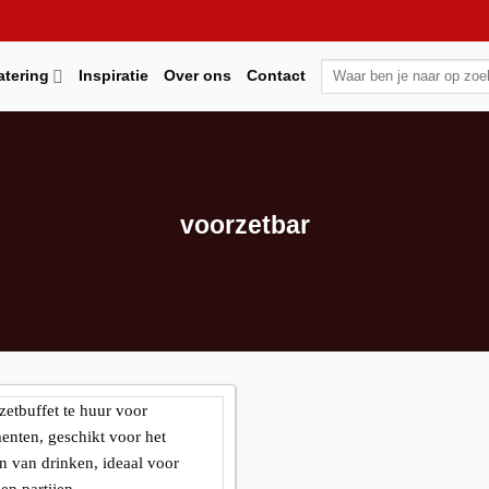
Zoeken
atering
Inspiratie
Over ons
Contact
naar:
voorzetbar