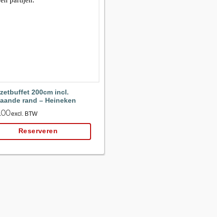
Maak
favoriet!
zetbuffet 200cm incl.
aande rand – Heineken
.00
excl. BTW
Reserveren