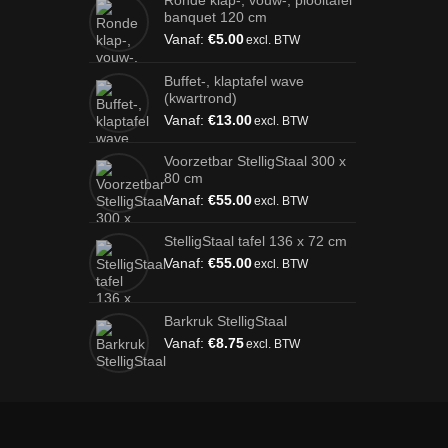
Ronde klap-, vouw-, plooitafel
banquet 120 cm
Vanaf:
€
5.00
excl. BTW
Buffet-, klaptafel wave
(kwartrond)
Vanaf:
€
13.00
excl. BTW
Voorzetbar StelligStaal 300 x
80 cm
Vanaf:
€
55.00
excl. BTW
StelligStaal tafel 136 x 72 cm
Vanaf:
€
55.00
excl. BTW
Barkruk StelligStaal
Vanaf:
€
8.75
excl. BTW